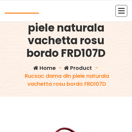
Skip
Andrea
to
Rucsac dama din
content
Kolejna witryna oparta na WordPressie
piele naturala
vachetta rosu
bordo FRD107D
Home
-
Product
-
Rucsac dama din piele naturala
vachetta rosu bordo FRD107D