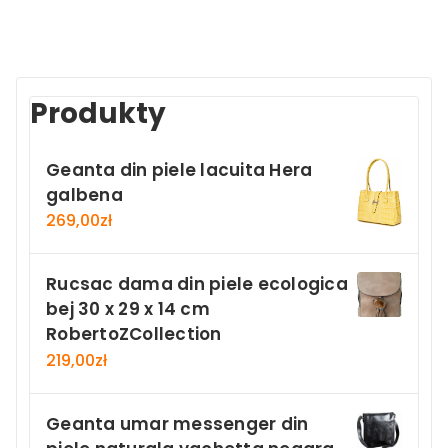
Produkty
Geanta din piele lacuita Hera
galbena
269,00
zł
Rucsac dama din piele ecologica
bej 30 x 29 x 14 cm
RobertoZCollection
219,00
zł
Geanta umar messenger din