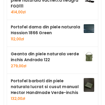
piele naturala vachetta neagra
FGD111
414,00
zł
Portofel dama din piele naturala
Hassion 1866 Green
112,00
zł
Geanta din piele naturala verde
inchis Andrada 122
279,00
zł
Portofel barbati din piele
naturala lucrat si cusut manual
Hector Handmade Verde-inchis
132,00
zł