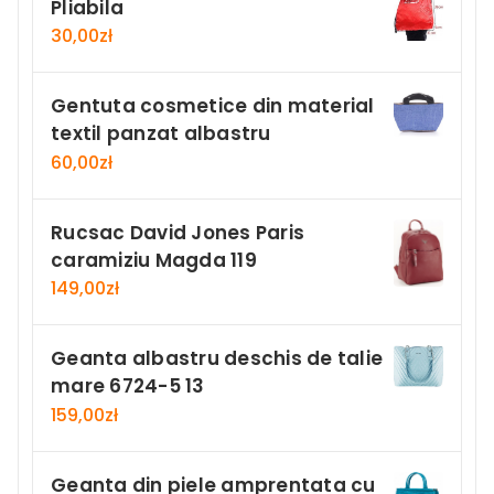
Pliabila
30,00
zł
Gentuta cosmetice din material
textil panzat albastru
60,00
zł
Rucsac David Jones Paris
caramiziu Magda 119
149,00
zł
Geanta albastru deschis de talie
mare 6724-5 13
159,00
zł
Geanta din piele amprentata cu