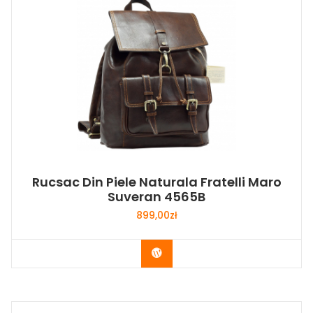
Rucsac Din Piele Naturala Fratelli Maro
Suveran 4565B
899,00
zł
Buy Now