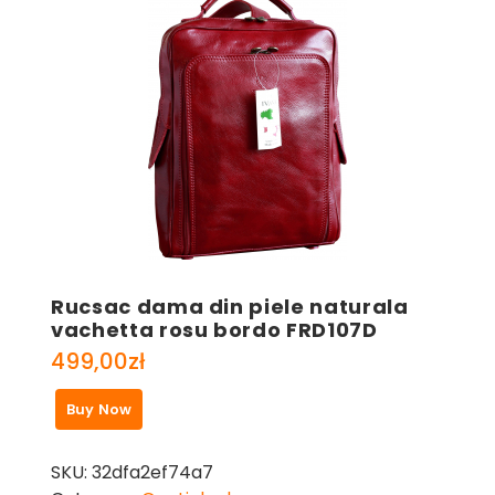
Rucsac dama din piele naturala
vachetta rosu bordo FRD107D
499,00
zł
Buy Now
SKU:
32dfa2ef74a7