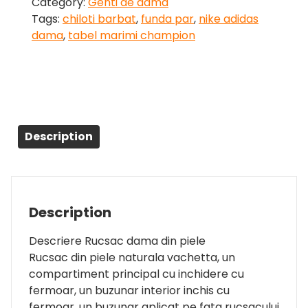
Category:
Genti de dama
Tags:
chiloti barbat
,
funda par
,
nike adidas
dama
,
tabel marimi champion
Description
Description
Descriere Rucsac dama din piele
Rucsac din piele naturala vachetta, un
compartiment principal cu inchidere cu
fermoar, un buzunar interior inchis cu
fermoar, un buzunar aplicat pe fata rucsacului