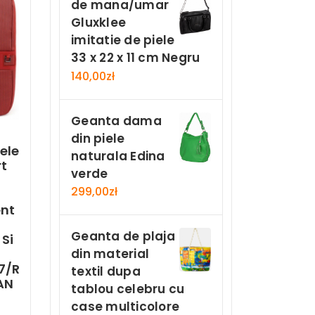
de mana/umar
Gluxklee
imitatie de piele
33 x 22 x 11 cm Negru
140,00
zł
Geanta dama
din piele
ele
naturala Edina
rt
verde
299,00
zł
O
nt
Geanta de plaja
Si
din material
7/R
textil dupa
AN
tablou celebru cu
case multicolore