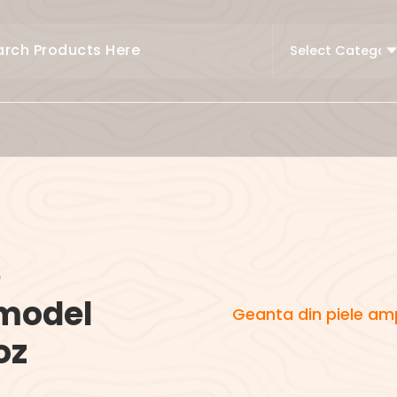
e
model
Geanta din piele am
oz