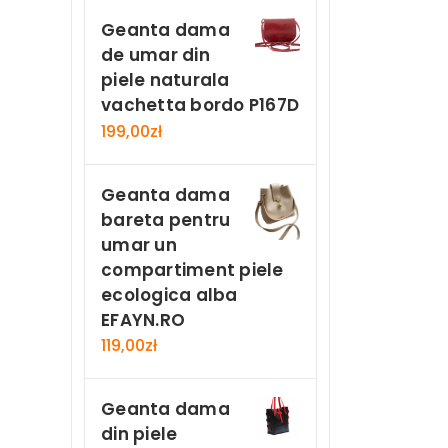
Geanta dama
de umar din
piele naturala
vachetta bordo P167D
199,00
zł
Geanta dama
bareta pentru
umar un
compartiment piele
ecologica alba
EFAYN.RO
119,00
zł
Geanta dama
din piele