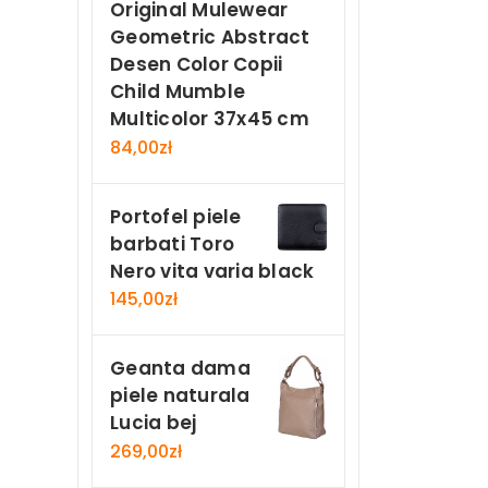
Original Mulewear
Geometric Abstract
Desen Color Copii
Child Mumble
Multicolor 37x45 cm
84,00
zł
Portofel piele
barbati Toro
Nero vita varia black
145,00
zł
Geanta dama
piele naturala
Lucia bej
269,00
zł