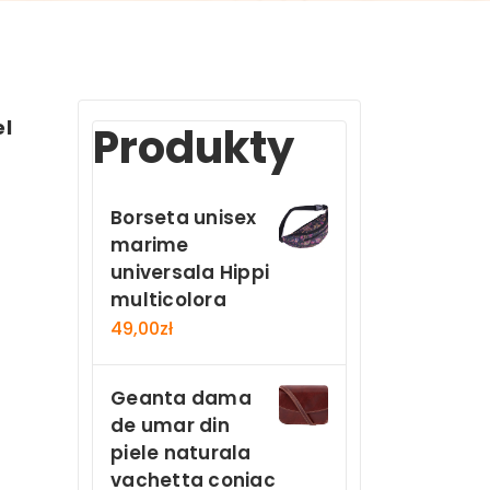
el
Produkty
Borseta unisex
marime
universala Hippi
multicolora
49,00
zł
Geanta dama
de umar din
piele naturala
vachetta coniac