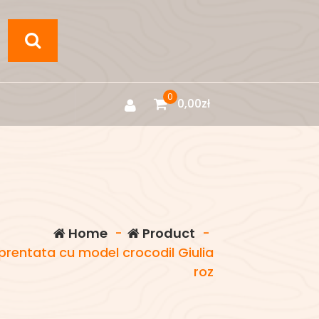
0
0,00
zł
Home
-
Product
-
prentata cu model crocodil Giulia
roz