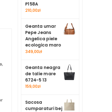
P158A
210,00
zł
Geanta umar
Pepe Jeans
Angelica piele
ecologica maro
349,00
zł
e,
Geanta neagra
de talie mare
6724-5 13
159,00
zł
or
Sacosa
cumparaturi bej