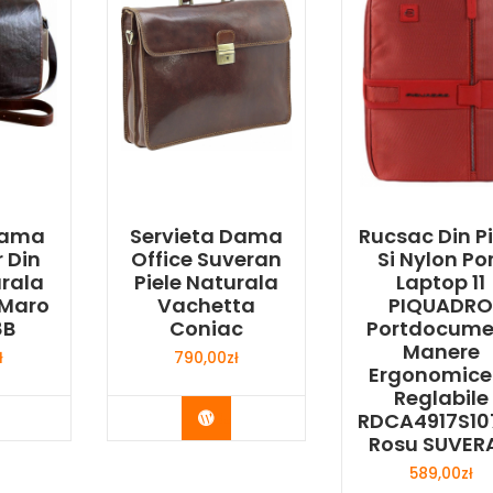
Dama
Servieta Dama
Rucsac Din Pi
 Din
Office Suveran
Si Nylon Po
urala
Piele Naturala
Laptop 11
 Maro
Vachetta
PIQUADR
8B
Coniac
Portdocume
Manere
ł
790,00
zł
Ergonomice 
Reglabile
y Now
Buy Now
RDCA4917S10
Rosu SUVER
589,00
zł