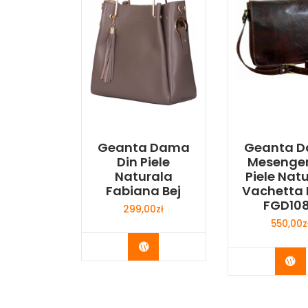
Geanta Dama
Geanta 
Din Piele
Mesenger
Naturala
Piele Nat
Fabiana Bej
Vachetta
FGD10
299,00
zł
550,00
z
Buy Now
Bu