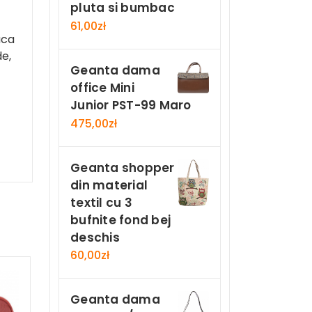
pluta si bumbac
61,00
zł
aca
de,
Geanta dama
office Mini
Junior PST-99 Maro
475,00
zł
Geanta shopper
din material
textil cu 3
bufnite fond bej
deschis
60,00
zł
Geanta dama