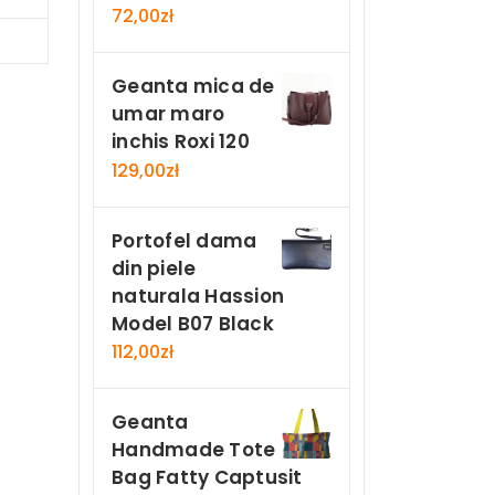
72,00
zł
Now
Geanta mica de
umar maro
inchis Roxi 120
129,00
zł
Portofel dama
din piele
naturala Hassion
Model B07 Black
112,00
zł
Geanta
Handmade Tote
Bag Fatty Captusit