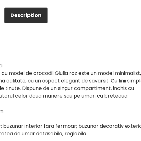
Description
a
u model de crocodil Giulia roz este un model minimalist,
a calitate, cu un aspect elegant de savarsit. Cu linii simpl
de tinute. Dispune de un singur compartiment, inchis cu
ajutorul celor doua manere sau pe umar, cu breteaua
cm
 buzunar interior fara fermoar; buzunar decorativ exteri
etea de umar detasabila, reglabila