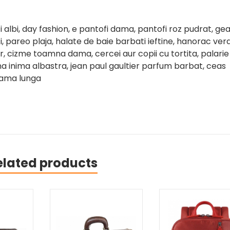
i albi, day fashion, e pantofi dama, pantofi roz pudrat, ge
i, pareo plaja, halate de baie barbati ieftine, hanorac ver
 cizme toamna dama, cercei aur copii cu tortita, palarie
 inima albastra, jean paul gaultier parfum barbat, ceas
dama lunga
elated products