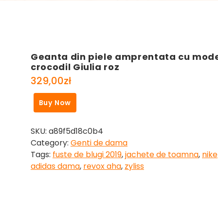
Geanta din piele amprentata cu mod
crocodil Giulia roz
329,00
zł
Buy Now
SKU:
a89f5d18c0b4
Category:
Genti de dama
Tags:
fuste de blugi 2019
,
jachete de toamna
,
nike
adidas dama
,
revox aha
,
zyliss