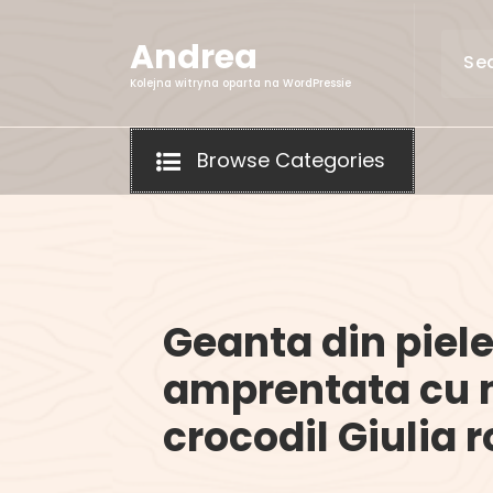
Skip
to
Andrea
content
Kolejna witryna oparta na WordPressie
Browse Categories
Geanta din piel
amprentata cu 
crocodil Giulia r