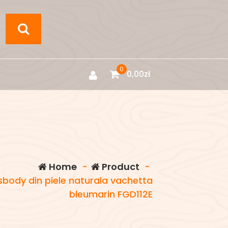
0
0,00
zł
Home
-
Product
-
body din piele naturala vachetta
bleumarin FGD112E