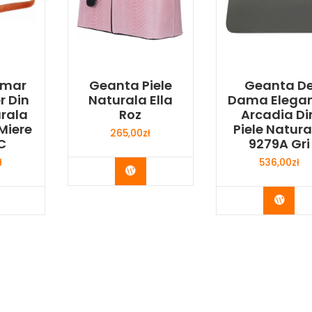
Umar
Geanta Piele
Geanta D
r Din
Naturala Ella
Dama Elega
urala
Roz
Arcadia Di
Miere
Piele Natura
265,00
zł
C
9279A Gri
ł
536,00
zł
Buy Now
y Now
Buy 