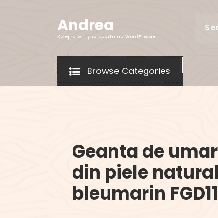
Skip
to
Andrea
content
Kolejna witryna oparta na WordPressie
Browse Categories
Geanta de umar
din piele natura
bleumarin FGD11