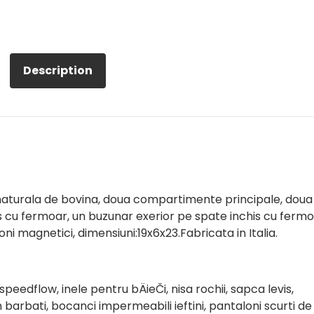
Description
naturala de bovina, doua compartimente principale, doua
is cu fermoar, un buzunar exerior pe spate inchis cu fermo
ni magnetici, dimensiuni:19x6x23.Fabricata in Italia.
edflow, inele pentru bÄieČi, nisa rochii, sapca levis,
n barbati, bocanci impermeabili ieftini, pantaloni scurti de