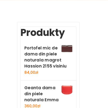
Produkty
Portofel mic de
dama din piele
naturala magrot
Hassion 2155 visiniu
84,00
zł
Geanta dama
din piele
naturala Emma
360,00
zł