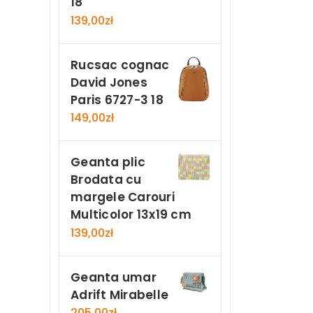
18
139,00
zł
Rucsac cognac
David Jones
Paris 6727-3 18
149,00
zł
Geanta plic
Brodata cu
margele Carouri
Multicolor 13x19 cm
139,00
zł
Geanta umar
Adrift Mirabelle
205,00
zł