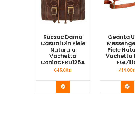
Rucsac Dama
Geanta 
Casual Din Piele
Messenge
Naturala
Piele Nat
Vachetta
Vachetta 
Coniac FRD125A
FGD111
645,00
zł
414,00
z
Buy Now
Bu