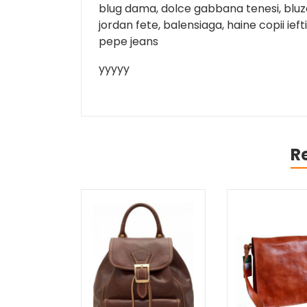
blug dama, dolce gabbana tenesi, bluza b
jordan fete, balensiaga, haine copii ief
pepe jeans
yyyyy
R