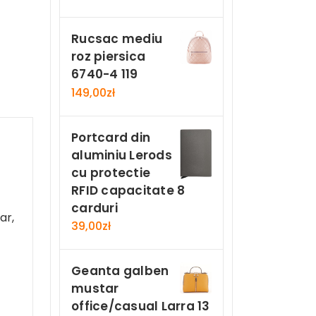
Rucsac mediu
roz piersica
6740-4 119
149,00
zł
Portcard din
aluminiu Lerods
cu protectie
RFID capacitate 8
carduri
ar,
39,00
zł
Geanta galben
mustar
office/casual Larra 13