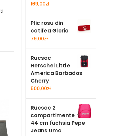
169,00
zł
ti
Plic rosu din
catifea Gloria
79,00
zł
Rucsac
Herschel Little
America Barbados
Cherry
500,00
zł
Rucsac 2
compartimente
44 cm fuchsia Pepe
Jeans Uma