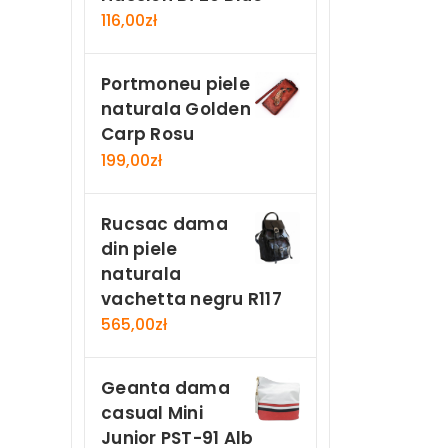
116,00
zł
Portmoneu piele
naturala Golden
Carp Rosu
199,00
zł
Rucsac dama
din piele
naturala
vachetta negru R117
565,00
zł
Geanta dama
casual Mini
Junior PST-91 Alb