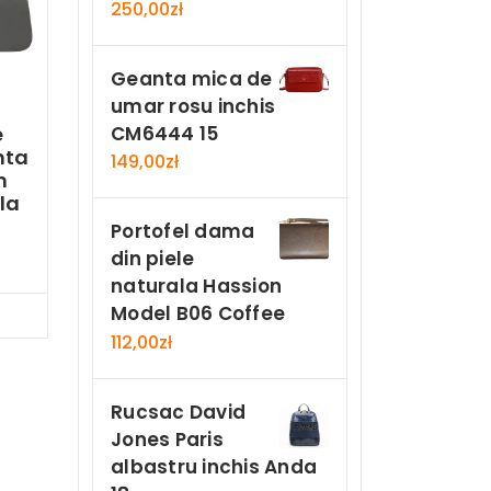
250,00
zł
Geanta mica de
umar rosu inchis
CM6444 15
e
nta
149,00
zł
n
la
Portofel dama
din piele
naturala Hassion
Model B06 Coffee
Now
112,00
zł
Rucsac David
Jones Paris
albastru inchis Anda