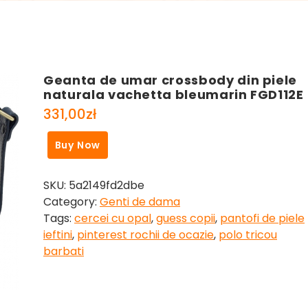
Geanta de umar crossbody din piele
naturala vachetta bleumarin FGD112E
331,00
zł
Buy Now
SKU:
5a2149fd2dbe
Category:
Genti de dama
Tags:
cercei cu opal
,
guess copii
,
pantofi de piele
ieftini
,
pinterest rochii de ocazie
,
polo tricou
barbati