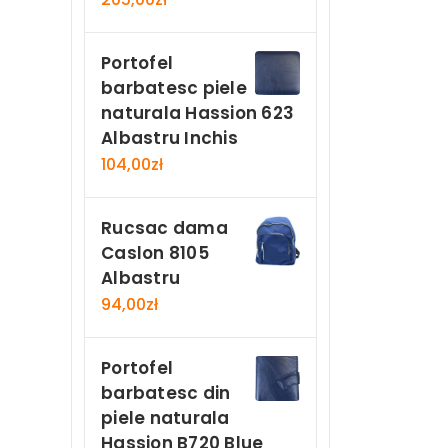
Portofel
barbatesc piele
naturala Hassion 623
Albastru Inchis
104,00
zł
Rucsac dama
Caslon 8105
Albastru
94,00
zł
Portofel
barbatesc din
piele naturala
Hassion B720 Blue