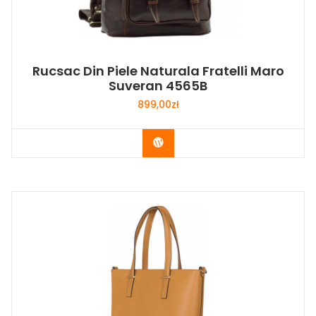
Rucsac Din Piele Naturala Fratelli Maro
Suveran 4565B
899,00
zł
Buy Now