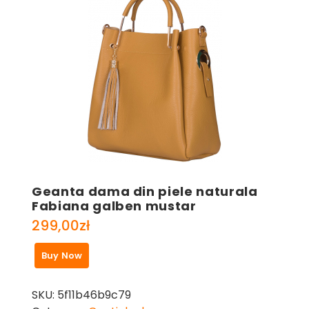
Geanta dama din piele naturala
Fabiana galben mustar
299,00
zł
Buy Now
SKU:
5f11b46b9c79