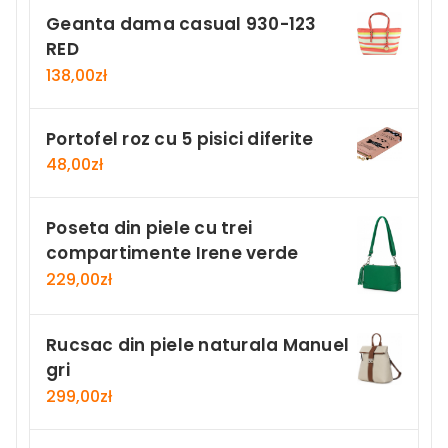
Geanta dama casual 930-123
RED
138,00
zł
Portofel roz cu 5 pisici diferite
48,00
zł
Poseta din piele cu trei
compartimente Irene verde
229,00
zł
Rucsac din piele naturala Manuel
gri
299,00
zł