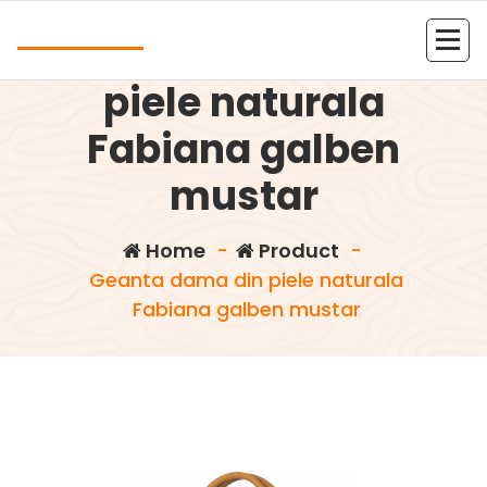
Skip
Andrea
to
Geanta dama din
content
Kolejna witryna oparta na WordPressie
piele naturala
Fabiana galben
mustar
Home
-
Product
-
Geanta dama din piele naturala
Fabiana galben mustar