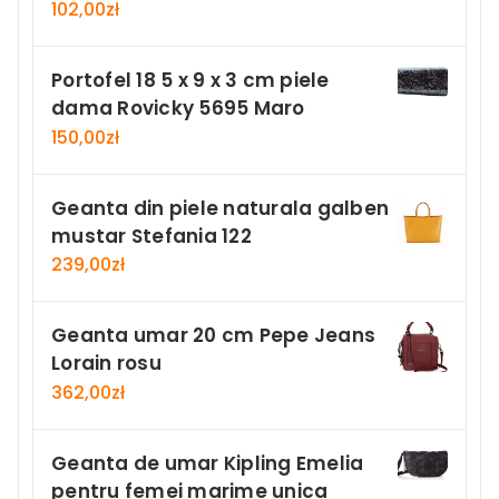
102,00
zł
Portofel 18 5 x 9 x 3 cm piele
dama Rovicky 5695 Maro
150,00
zł
Geanta din piele naturala galben
mustar Stefania 122
239,00
zł
Geanta umar 20 cm Pepe Jeans
Lorain rosu
362,00
zł
Geanta de umar Kipling Emelia
pentru femei marime unica