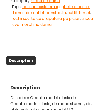
Category:
Genti de dama
Tags:
ceasuri casio emag
,
ghete albastre
dama
,
nike outlet constanta
,
outfit femei
,
rochii scurte cu crapatura pe picior
,
tricou
love moschino dama
Description
Description
Descriere Geanta model clasic de
Geanta model clasic, de mana si umar, din
piele naturala neagra, model 150,