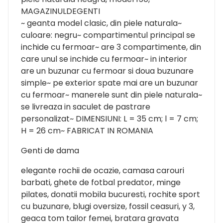
MAGAZINULDEGENTI
~ geanta model clasic, din piele naturala~
culoare: negru~ compartimentul principal se
inchide cu fermoar~ are 3 compartimente, din
care unul se inchide cu fermoar~ in interior
are un buzunar cu fermoar si doua buzunare
simple~ pe exterior spate mai are un buzunar
cu fermoar~ manerele sunt din piele naturala~
se livreaza in saculet de pastrare
personalizat~ DIMENSIUNI: L = 35 cm; l = 7 cm;
H = 26 cm~ FABRICAT IN ROMANIA
Genti de dama
elegante rochii de ocazie, camasa carouri
barbati, ghete de fotbal predator, minge
pilates, donatii mobila bucuresti, rochite sport
cu buzunare, blugi oversize, fossil ceasuri, y 3,
geaca tom tailor femei, bratara gravata