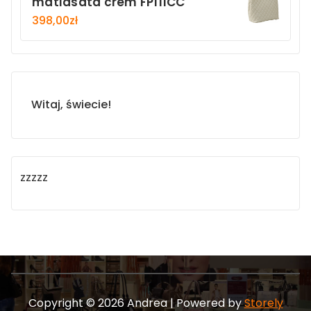
matlasata crem FP111CC
398,00
zł
Witaj, świecie!
zzzzz
Copyright © 2026 Andrea | Powered by
Storely