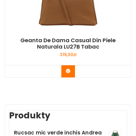
Geanta De Dama Casual Din Piele
Naturala LU27B Tabac
319,00
zł
Buy Now
Produkty
Rucsac mic verde inchis Andrea