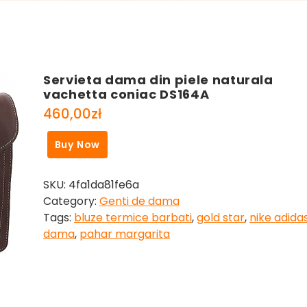
Servieta dama din piele naturala
vachetta coniac DS164A
460,00
zł
Buy Now
SKU:
4fa1da81fe6a
Category:
Genti de dama
Tags:
bluze termice barbati
,
gold star
,
nike adida
dama
,
pahar margarita