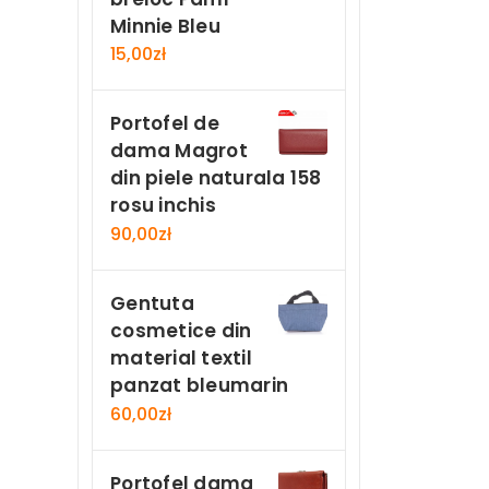
Minnie Bleu
15,00
zł
Portofel de
dama Magrot
din piele naturala 158
rosu inchis
90,00
zł
Gentuta
cosmetice din
material textil
panzat bleumarin
60,00
zł
Portofel dama