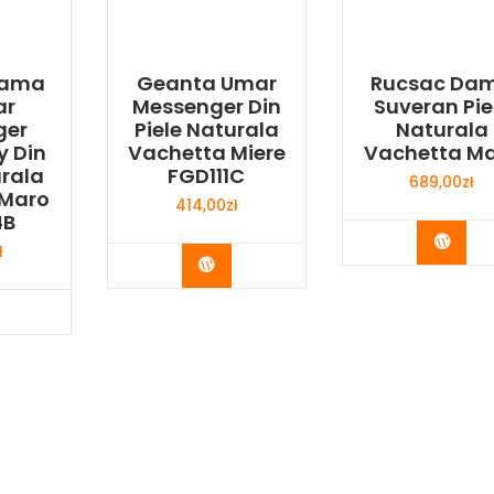
Dama
Geanta Umar
Rucsac Da
ar
Messenger Din
Suveran Pie
ger
Piele Naturala
Naturala
y Din
Vachetta Miere
Vachetta M
urala
FGD111C
689,00
zł
 Maro
414,00
zł
4B
Buy 
ł
Buy Now
y Now