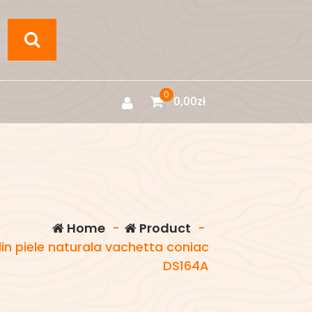
0
0,00
zł
Home
-
Product
-
in piele naturala vachetta coniac
DS164A