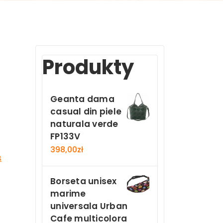
Produkty
Geanta dama
casual din piele
naturala verde
FP133V
398,00
zł
s
Borseta unisex
marime
universala Urban
Cafe multicolora