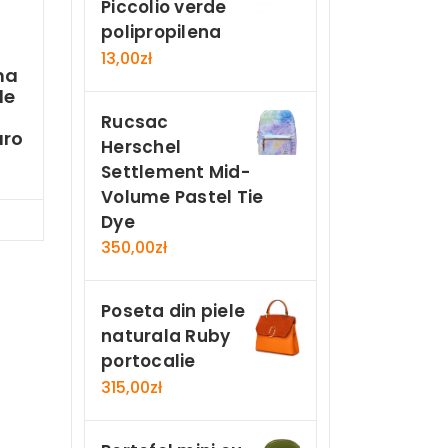
Piccolio verde
polipropilena
13,00
zł
ma
le
Rucsac
aro
Herschel
Settlement Mid-
Volume Pastel Tie
Now
Dye
350,00
zł
Poseta din piele
naturala Ruby
portocalie
315,00
zł