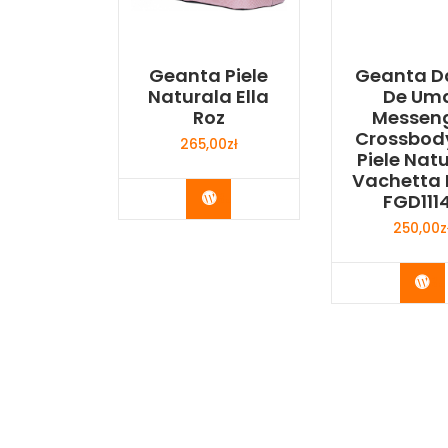
Geanta Piele
Geanta 
Naturala Ella
De Um
Roz
Messen
Crossbod
265,00
zł
Piele Nat
Vachetta
Buy Now
FGD111
250,00
z
Bu