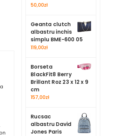
50,00
zł
Geanta clutch
albastru inchis
simplu BME-600 05
119,00
zł
Borseta
BlackFit8 Berry
Brillant Roz 23 x 12 x 9
ua
cm
157,00
zł
Rucsac
albastru David
,
Jones Paris
ion