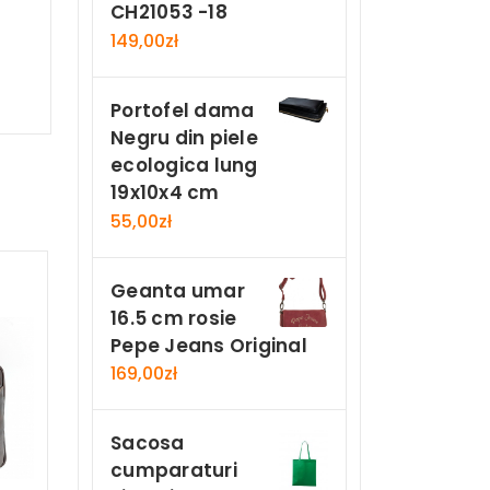
CH21053 -18
149,00
zł
Portofel dama
Negru din piele
ecologica lung
19x10x4 cm
55,00
zł
Geanta umar
16.5 cm rosie
Pepe Jeans Original
169,00
zł
Sacosa
cumparaturi