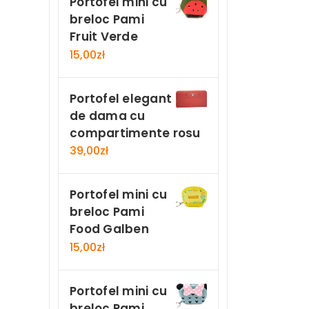
Portofel mini cu
breloc Pami
Fruit Verde
15,00
zł
Portofel elegant
de dama cu
compartimente rosu
39,00
zł
Portofel mini cu
breloc Pami
Food Galben
15,00
zł
Portofel mini cu
breloc Pami