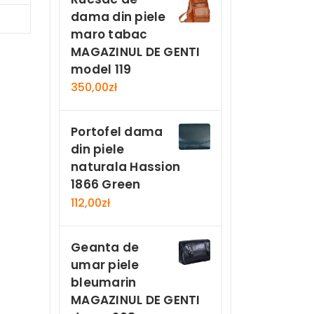
dama din piele
Now
maro tabac
MAGAZINUL DE GENTI
model 119
350,00
zł
Portofel dama
din piele
naturala Hassion
1866 Green
112,00
zł
Geanta de
umar piele
bleumarin
MAGAZINUL DE GENTI