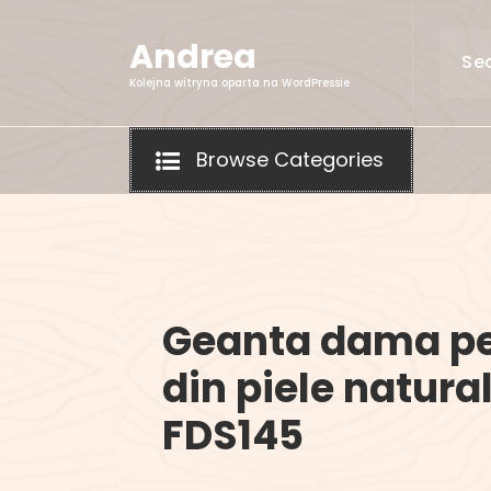
Skip
to
Andrea
content
Kolejna witryna oparta na WordPressie
Browse Categories
Geanta dama pe
din piele natura
FDS145