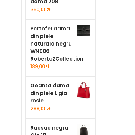
dama 208
360,00
zł
Portofel dama
din piele
naturala negru
WN006
RobertoZCollection
189,00
zł
Geanta dama
din piele Ligia
rosie
299,00
zł
Rucsac negru