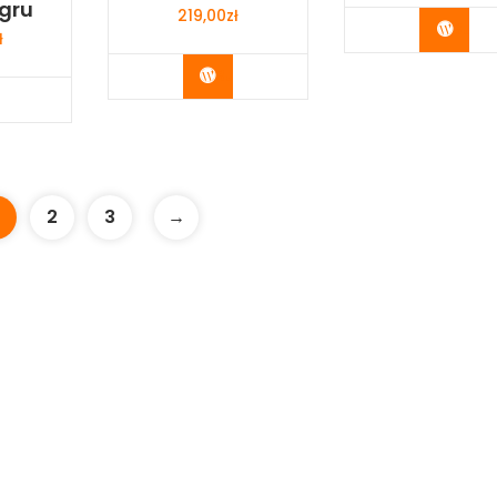
gru
219,00
zł
Buy 
ł
Buy Now
y Now
2
3
→