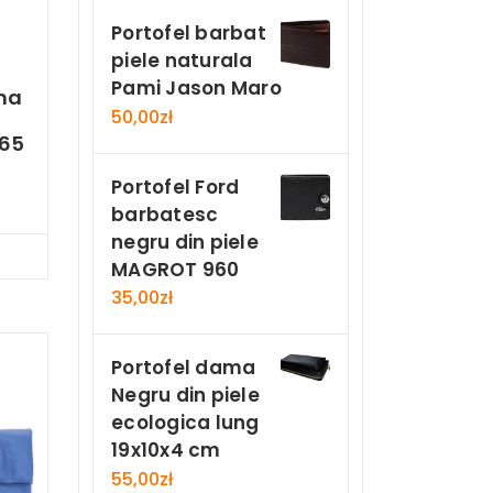
Portofel barbat
piele naturala
Pami Jason Maro
ma
50,00
zł
065
Portofel Ford
barbatesc
negru din piele
Now
MAGROT 960
35,00
zł
Portofel dama
Negru din piele
ecologica lung
19x10x4 cm
55,00
zł