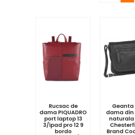
Rucsac de
Geanta
dama PIQUADRO
dama din 
port laptop 13
naturala
3/ipad pro 12 9
Chesterf
bordo
Brand Co