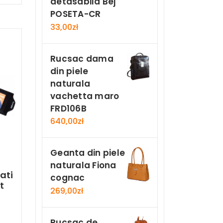
detasabila Bej
POSETA-CR
33,00
zł
Rucsac dama
din piele
naturala
vachetta maro
FRD106B
640,00
zł
Geanta din piele
naturala Fiona
ati
cognac
t
269,00
zł
Rucsac de