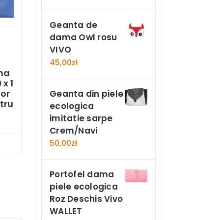
Geanta de
dama Owl rosu
VIVO
45,00
zł
ma
 x 1
ior
Geanta din piele
tru
ecologica
imitatie sarpe
Crem/Navi
50,00
zł
Now
Portofel dama
piele ecologica
Roz Deschis Vivo
WALLET