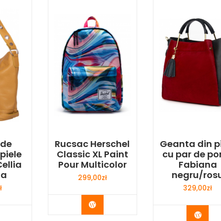
 de
Rucsac Herschel
Geanta din p
piele
Classic XL Paint
cu par de po
ellia
Pour Multicolor
Fabiana
na
negru/ros
299,00
zł
ł
329,00
zł
Buy Now
y Now
Buy 