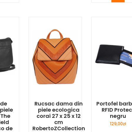
 de
Rucsac dama din
Portofel barb
piele
piele ecologica
RFID Protec
 The
corai 27 x 25 x 12
negru
ield
cm
129,00
zł
co de
RobertoZCollection