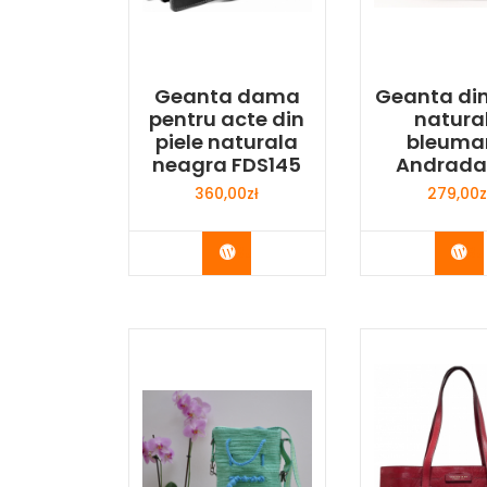
Geanta dama
Geanta din
pentru acte din
natura
piele naturala
bleuma
neagra FDS145
Andrada
360,00
zł
279,00
z
Buy Now
Bu