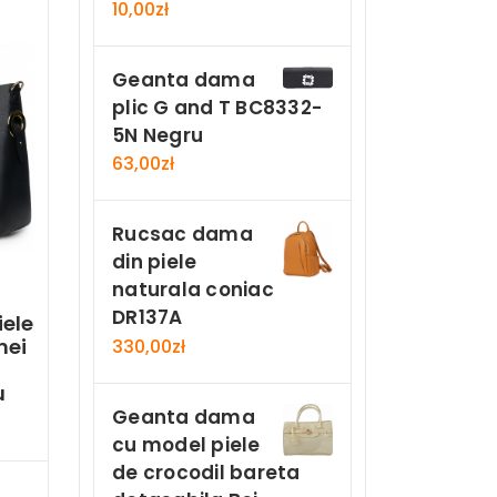
10,00
zł
Geanta dama
plic G and T BC8332-
5N Negru
63,00
zł
Rucsac dama
din piele
naturala coniac
DR137A
iele
nei
330,00
zł
u
Geanta dama
cu model piele
de crocodil bareta
Now