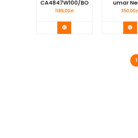
CA4847W100/BO
umar Ne
1189,00
zł
350,00
z
Buy Now
Bu
1