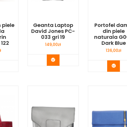
 piele
Geanta Laptop
Portofel da
la
David Jones PC-
din piele
rin
033 gri 19
naturala G
 122
Dark Blue
149,00
zł
ł
136,00
zł
Buy Now
y Now
Buy 