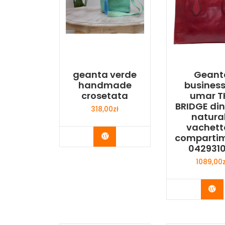
geanta verde
Geant
handmade
business
crosetata
umar T
BRIDGE din
318,00
zł
natura
vachett
Buy Now
comparti
042931
1089,00
Bu