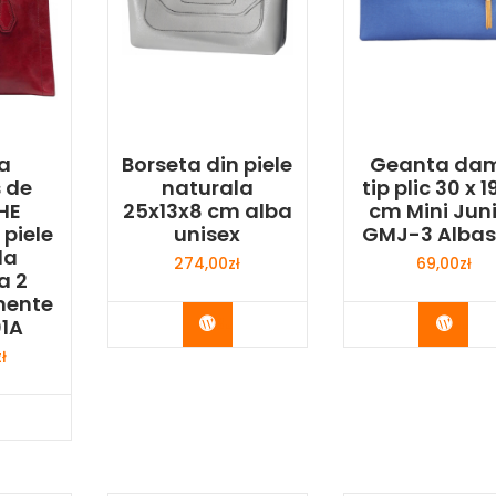
a
Borseta din piele
Geanta da
 de
naturala
tip plic 30 x 19
HE
25x13x8 cm alba
cm Mini Jun
 piele
unisex
GMJ-3 Albas
la
274,00
zł
69,00
zł
a 2
mente
Buy Now
Buy 
01A
zł
y Now