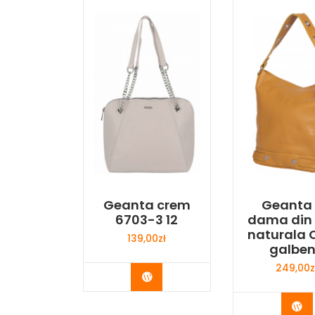
Geanta crem
Geanta
6703-3 12
dama din 
naturala C
139,00
zł
galbe
249,00
z
Buy Now
Bu