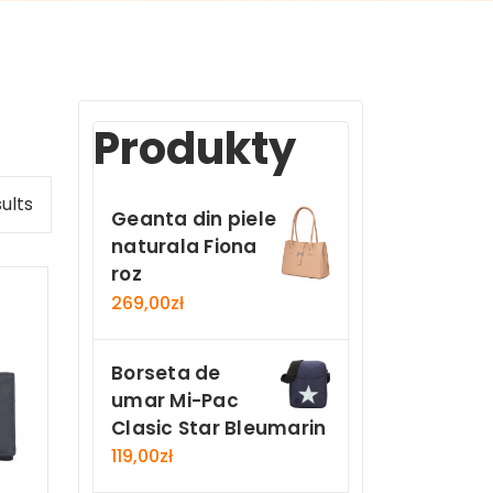
Produkty
ults
Geanta din piele
naturala Fiona
roz
269,00
zł
Borseta de
umar Mi-Pac
Clasic Star Bleumarin
119,00
zł