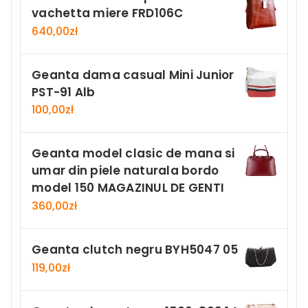
vachetta miere FRD106C
640,00
zł
Geanta dama casual Mini Junior
PST-91 Alb
100,00
zł
Geanta model clasic de mana si
umar din piele naturala bordo
model 150 MAGAZINUL DE GENTI
360,00
zł
Geanta clutch negru BYH5047 05
119,00
zł