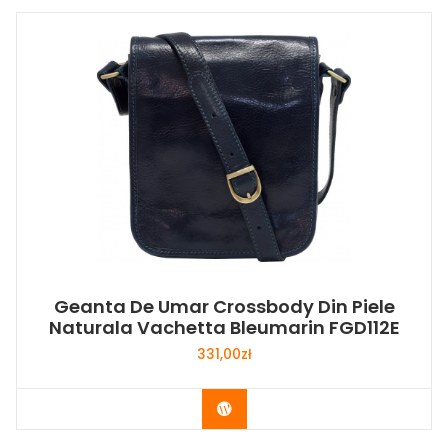
Geanta De Umar Crossbody Din Piele
Naturala Vachetta Bleumarin FGD112E
331,00
zł
Buy Now