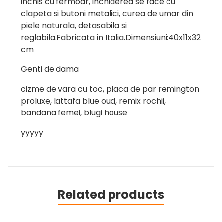
inchis cu fermoar, inchiderea se face cu
clapeta si butoni metalici, curea de umar din
piele naturala, detasabila si
reglabila.Fabricata in Italia.Dimensiuni:40x11x32
cm
Genti de dama
cizme de vara cu toc, placa de par remington
proluxe, lattafa blue oud, remix rochii,
bandana femei, blugi house
yyyyy
Related products