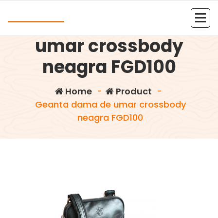
Skip
Andrea
to
Geanta dama de
content
Kolejna witryna oparta na WordPressie
umar crossbody
neagra FGD100
Home
-
Product
-
Geanta dama de umar crossbody
neagra FGD100