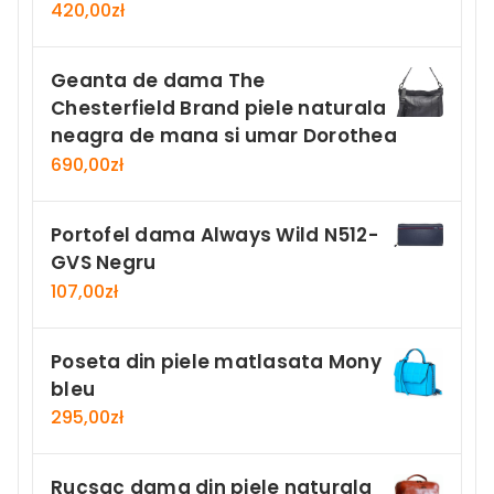
420,00
zł
Geanta de dama The
Chesterfield Brand piele naturala
neagra de mana si umar Dorothea
690,00
zł
Portofel dama Always Wild N512-
GVS Negru
107,00
zł
Poseta din piele matlasata Mony
bleu
295,00
zł
Rucsac dama din piele naturala