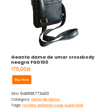
Geanta dama de umar crossbody
neagra FGD100
175,00
zł
Buy Now
SKU:
6a8898773a00
Category:
Genti de dama
Tags:
rochite galbene copii
,
superstitii