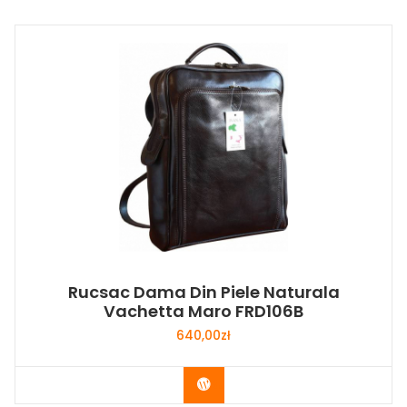
Rucsac Dama Din Piele Naturala
Vachetta Maro FRD106B
640,00
zł
Buy Now