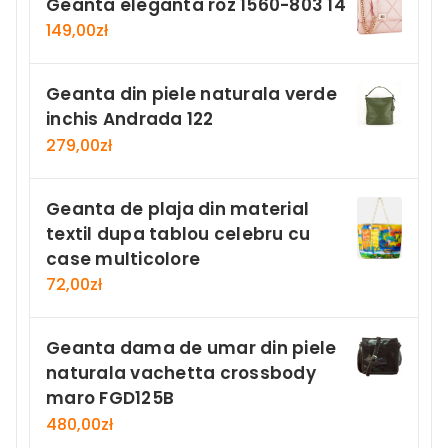
Geanta eleganta roz 1560-803 14
149,00
zł
Geanta din piele naturala verde
inchis Andrada 122
279,00
zł
Geanta de plaja din material
textil dupa tablou celebru cu
case multicolore
72,00
zł
Geanta dama de umar din piele
naturala vachetta crossbody
maro FGD125B
480,00
zł