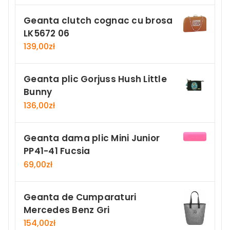
Geanta clutch cognac cu brosa
LK5672 06
139,00
zł
Geanta plic Gorjuss Hush Little
Bunny
136,00
zł
Geanta dama plic Mini Junior
PP41-41 Fucsia
69,00
zł
Geanta de Cumparaturi
Mercedes Benz Gri
154,00
zł