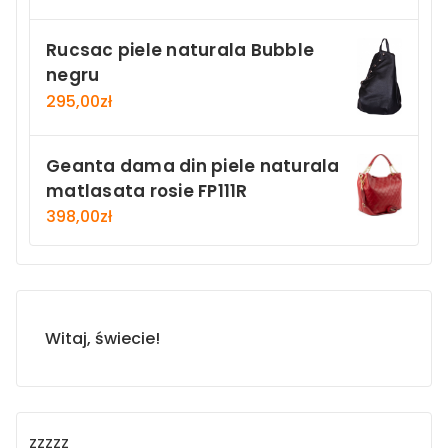
Rucsac piele naturala Bubble
negru
295,00
zł
Geanta dama din piele naturala
matlasata rosie FP111R
398,00
zł
Witaj, świecie!
zzzzz