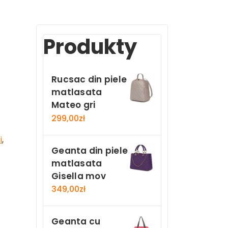
Produkty
Rucsac din piele
matlasata
Mateo gri
299,00
zł
i
,
Geanta din piele
matlasata
Gisella mov
349,00
zł
Geanta cu