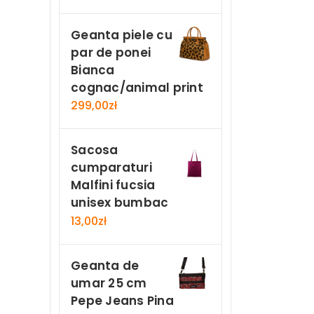
Geanta piele cu
par de ponei
Bianca
cognac/animal print
299,00
zł
Sacosa
cumparaturi
Malfini fucsia
unisex bumbac
13,00
zł
Geanta de
umar 25 cm
Pepe Jeans Pina