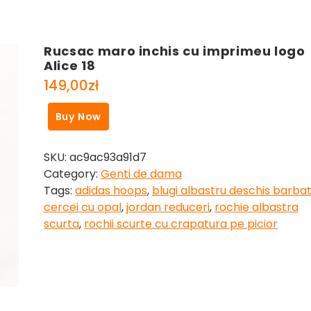
Rucsac maro inchis cu imprimeu logo
Alice 18
149,00
zł
Buy Now
SKU:
ac9ac93a91d7
Category:
Genti de dama
Tags:
adidas hoops
,
blugi albastru deschis barbat
cercei cu opal
,
jordan reduceri
,
rochie albastra
scurta
,
rochii scurte cu crapatura pe picior