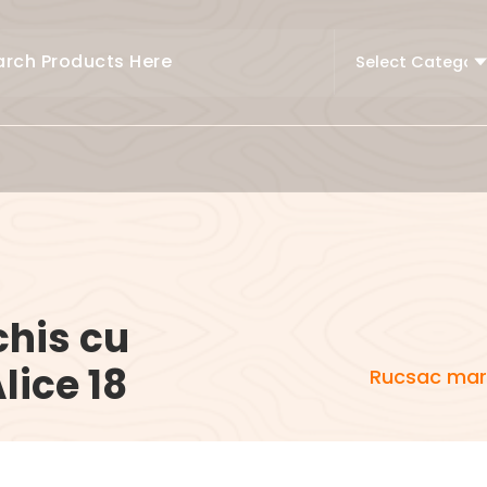
his cu
lice 18
Rucsac maro