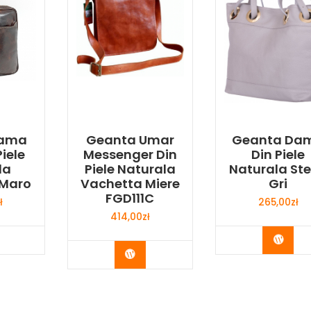
Dama
Geanta Umar
Geanta Da
iele
Messenger Din
Din Piele
la
Piele Naturala
Naturala Ste
 Maro
Vachetta Miere
Gri
FGD111C
ł
265,00
zł
414,00
zł
y Now
Buy 
Buy Now