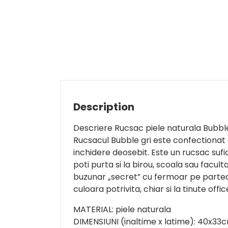
Description
Descriere Rucsac piele naturala Bubbl
Rucsacul Bubble gri este confectionat d
inchidere deosebit. Este un rucsac sufi
poti purta si la birou, scoala sau facul
buzunar „secret” cu fermoar pe partea d
culoara potrivita, chiar si la tinute offic
MATERIAL: piele naturala
DIMENSIUNI (inaltime x latime): 40x33