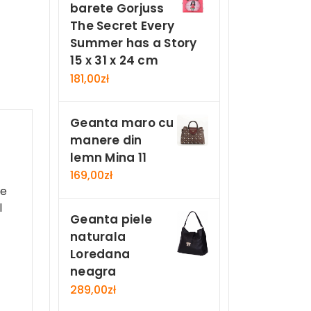
barete Gorjuss
The Secret Every
Summer has a Story
15 x 31 x 24 cm
181,00
zł
Geanta maro cu
manere din
lemn Mina 11
169,00
zł
de
l
Geanta piele
naturala
Loredana
neagra
289,00
zł