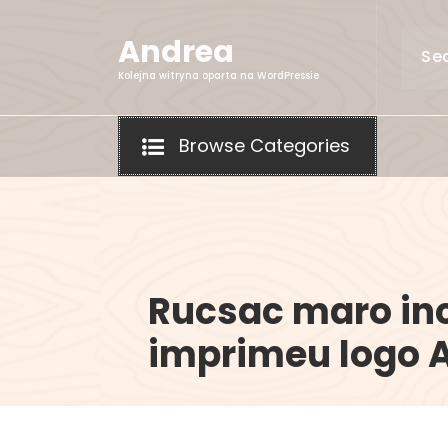
Skip
to
Andrea
content
Kolejna witryna oparta na WordPressie
Browse Categories
Rucsac maro inc
imprimeu logo A