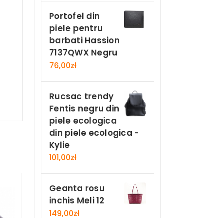
Portofel din
piele pentru
barbati Hassion
7137QWX Negru
76,00
zł
Rucsac trendy
Fentis negru din
piele ecologica
din piele ecologica -
Kylie
101,00
zł
Geanta rosu
inchis Meli 12
149,00
zł