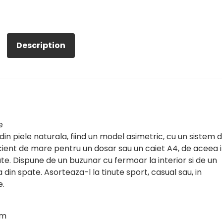
Description
e
in piele naturala, fiind un model asimetric, cu un sistem 
cient de mare pentru un dosar sau un caiet A4, de aceea i
tate. Dispune de un buzunar cu fermoar la interior si de un
in spate. Asorteaza-l la tinute sport, casual sau, in
e.
cm