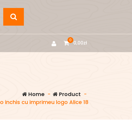
0
0,00
zł
Home
-
Product
-
 inchis cu imprimeu logo Alice 18