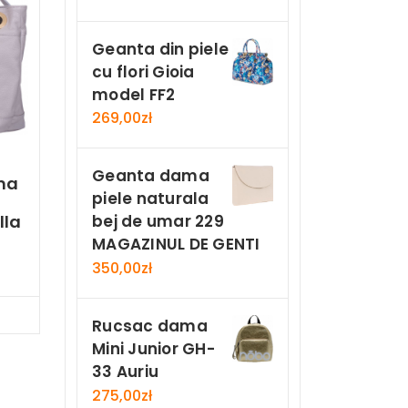
Geanta din piele
cu flori Gioia
model FF2
269,00
zł
Geanta dama
ma
piele naturala
lla
bej de umar 229
MAGAZINUL DE GENTI
350,00
zł
Now
Rucsac dama
Mini Junior GH-
33 Auriu
275,00
zł