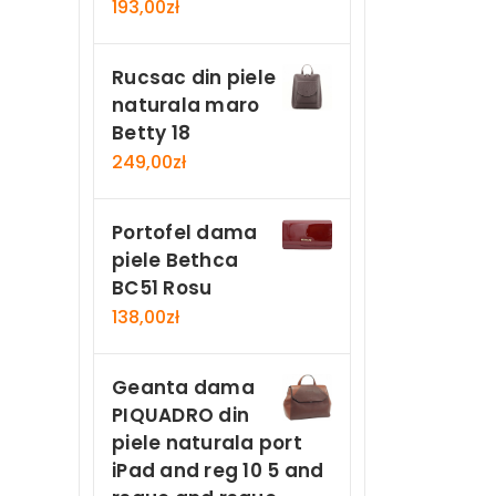
193,00
zł
Rucsac din piele
naturala maro
Betty 18
249,00
zł
Portofel dama
piele Bethca
BC51 Rosu
138,00
zł
Geanta dama
PIQUADRO din
piele naturala port
iPad and reg 10 5 and