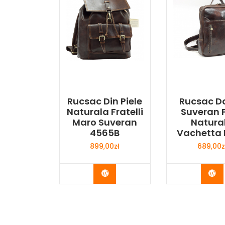
Rucsac Din Piele
Rucsac 
Naturala Fratelli
Suveran P
Maro Suveran
Natura
4565B
Vachetta
899,00
zł
689,00
z
Buy Now
Bu