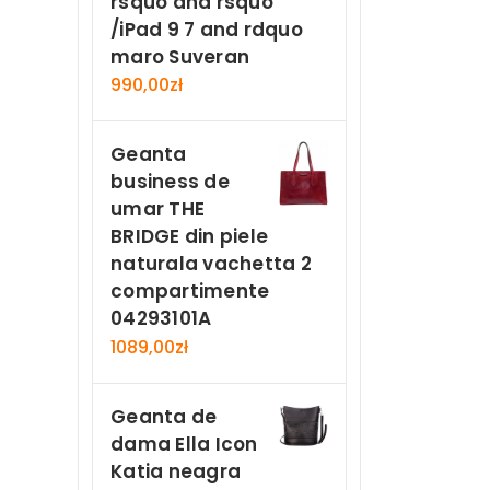
rsquo and rsquo
/iPad 9 7 and rdquo
maro Suveran
990,00
zł
Geanta
business de
umar THE
BRIDGE din piele
naturala vachetta 2
compartimente
04293101A
1089,00
zł
Geanta de
dama Ella Icon
Katia neagra