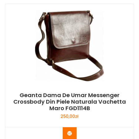
Geanta Dama De Umar Messenger
Crossbody Din Piele Naturala Vachetta
Maro FGD1114B
250,00
zł
Buy Now