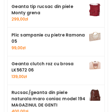
Geanta tip rucsac din piele
Monty grena
299,00
zł
Plic sampanie cu pietre Ramona
05
99,00
zł
Geanta clutch roz cu brosa
LK5672 06
139,00
zł
Rucsac/geanta din piele
naturala maro coniac model 194
MAGAZINUL DE GENTI
400,00
zł