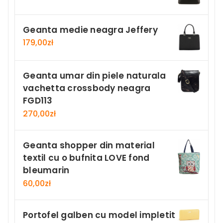
Geanta medie neagra Jeffery
179,00
zł
Geanta umar din piele naturala
vachetta crossbody neagra
FGD113
270,00
zł
Geanta shopper din material
textil cu o bufnita LOVE fond
bleumarin
60,00
zł
Portofel galben cu model impletit