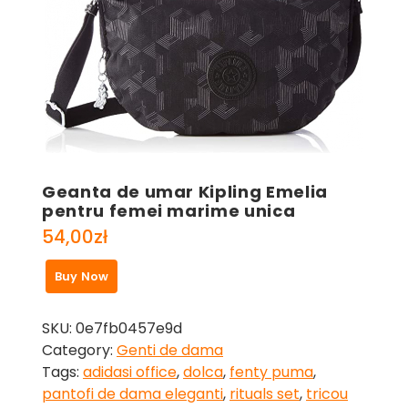
Geanta de umar Kipling Emelia
pentru femei marime unica
54,00
zł
Buy Now
SKU:
0e7fb0457e9d
Category:
Genti de dama
Tags:
adidasi office
,
dolca
,
fenty puma
,
pantofi de dama eleganti
,
rituals set
,
tricou