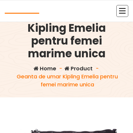
Skip
Andrea
to
Geanta de umar
content
Kolejna witryna oparta na WordPressie
Kipling Emelia
pentru femei
marime unica
Home
-
Product
-
Geanta de umar Kipling Emelia pentru
femei marime unica