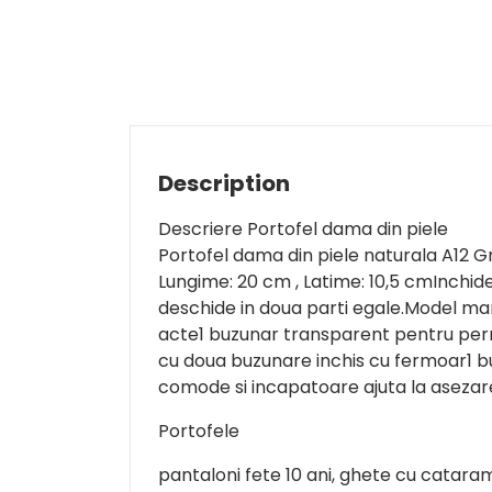
Description
Descriere Portofel dama din piele
Portofel dama din piele naturala A12 G
Lungime: 20 cm , Latime: 10,5 cmInchide
deschide in doua parti egale.Model 
acte1 buzunar transparent pentru per
cu doua buzunare inchis cu fermoar1 b
comode si incapatoare ajuta la asezarea
Portofele
pantaloni fete 10 ani, ghete cu cataram