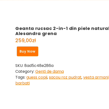
Geanta rucsac 2-in-1 din piele natura
Alesandra grena
259,00
zł
Buy Now
SKU:
8ad5c48e286a
Category:
Genti de dama
Tags:
guess copii
,
sacou roz pudrat
,
vesta armani
barbati