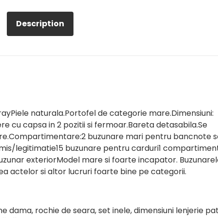
Description
rayPiele naturala.Portofel de categorie mare.Dimensiuni:
re cu capsa in 2 pozitii si fermoar.Bareta detasabila.Se
mare.Compartimentare:2 buzunare mari pentru bancnote 
mis/legitimatie15 buzunare pentru carduri1 compartimen
uzunar exteriorModel mare si foarte incapator. Buzunarel
 actelor si altor lucruri foarte bine pe categorii.
e dama, rochie de seara, set inele, dimensiuni lenjerie pa