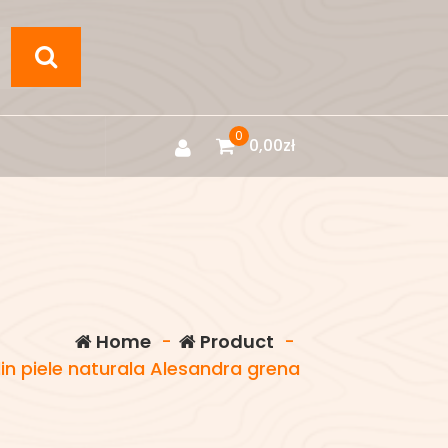
0
0,00
zł
Home
-
Product
-
in piele naturala Alesandra grena