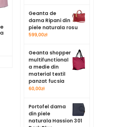
Geanta de
dama Ripani din
le
piele naturala rosu
la
599,00
zł
Geanta shopper
multifunctional
Now
a medie din
material textil
panzat fucsia
60,00
zł
Portofel dama
din piele
naturala Hassion 301