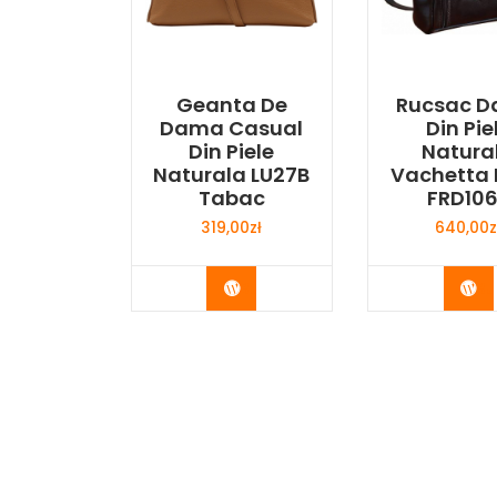
Geanta De
Rucsac 
Dama Casual
Din Pie
Din Piele
Natura
Naturala LU27B
Vachetta
Tabac
FRD10
319,00
zł
640,00
z
Buy Now
Bu