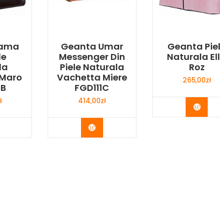
Dama
Geanta Umar
Geanta Pie
le
Messenger Din
Naturala El
la
Piele Naturala
Roz
 Maro
Vachetta Miere
265,00
zł
6B
FGD111C
ł
414,00
zł
Buy 
y Now
Buy Now