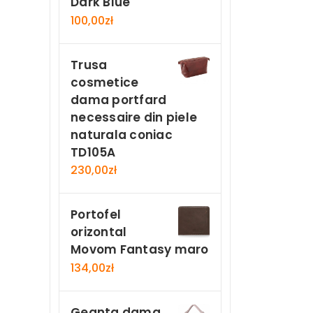
Dark Blue
100,00
zł
Trusa
cosmetice
dama portfard
necessaire din piele
naturala coniac
TD105A
230,00
zł
Portofel
orizontal
Movom Fantasy maro
134,00
zł
Geanta dama