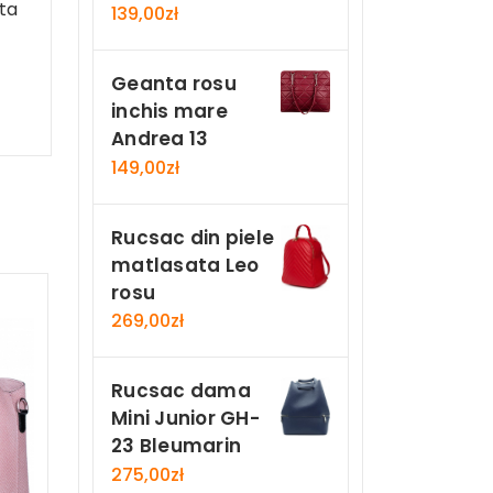
ita
139,00
zł
Geanta rosu
inchis mare
Andrea 13
149,00
zł
Rucsac din piele
matlasata Leo
rosu
269,00
zł
Rucsac dama
Mini Junior GH-
23 Bleumarin
275,00
zł