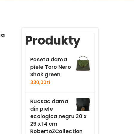
la
Produkty
Poseta dama
piele Toro Nero
Shak green
330,00
zł
Rucsac dama
din piele
ecologica negru 30 x
29 x 14 cm
RobertoZCollection