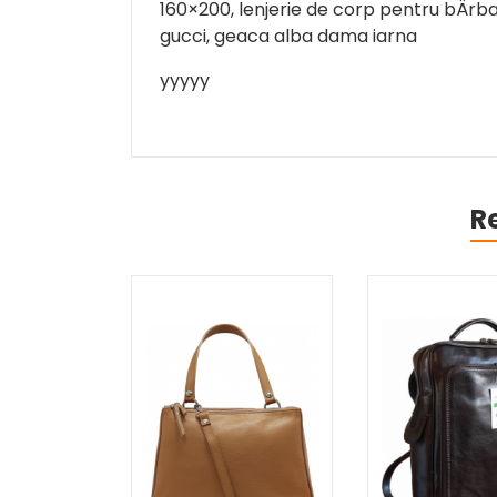
160×200, lenjerie de corp pentru bÄrbaČ
gucci, geaca alba dama iarna
yyyyy
R