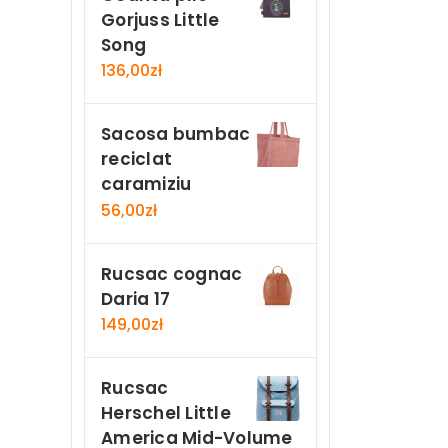
Gorjuss Little
Song
136,00
zł
Sacosa bumbac
reciclat
caramiziu
56,00
zł
Rucsac cognac
Daria 17
149,00
zł
Rucsac
Herschel Little
America Mid-Volume