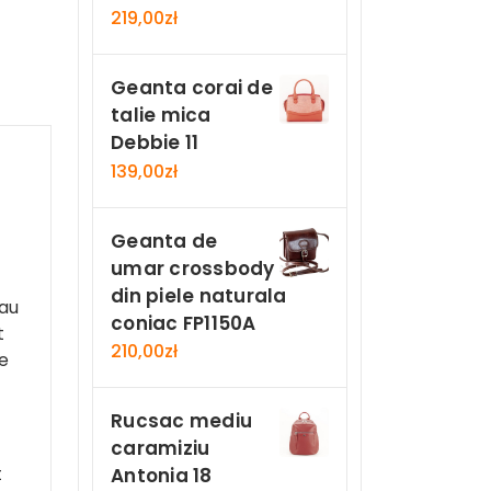
219,00
zł
Geanta corai de
talie mica
Debbie 11
139,00
zł
Geanta de
umar crossbody
din piele naturala
sau
coniac FP1150A
t
210,00
zł
e
Rucsac mediu
caramiziu
t
Antonia 18