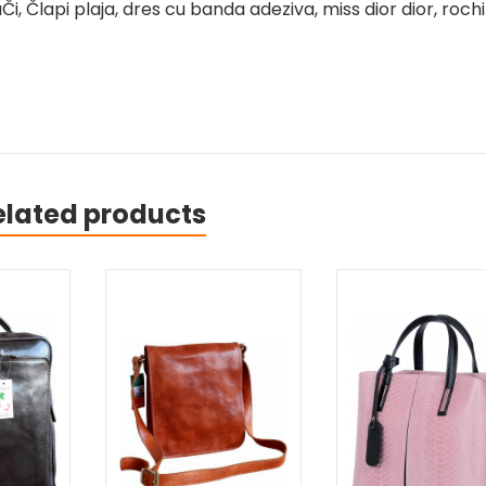
i, Člapi plaja, dres cu banda adeziva, miss dior dior, roch
elated products