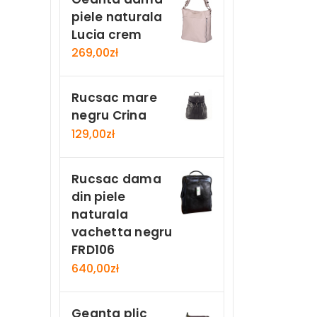
piele naturala
Lucia crem
269,00
zł
Rucsac mare
negru Crina
129,00
zł
Rucsac dama
din piele
naturala
vachetta negru
FRD106
640,00
zł
Geanta plic