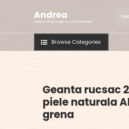
Skip
to
Andrea
content
Kolejna witryna oparta na WordPressie
Browse Categories
Geanta rucsac 2
piele naturala 
grena