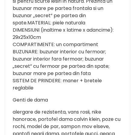
si pentru scurte iesiri in natura. Prezinta un
buzunar mare pe partea frontala si un
buzunar „secret” pe partea din
spate.MATERIAL: piele naturala
DIMENSIUNI (inaltime x latime x adancime):
29x25x10cm
COMPARTIMENTE: un compartiment
BUZUNARE: buzunar interior cu fermoar;
buzunar interior fara fermoar; buzunar
„secret” cu fermoar pe partea din spate;
buzunar mare pe partea din fata
SISTEM DE PRINDERE: maner + bretele
reglabile
Genti de dama
alergare de rezistenta, vans rosii, nike
hanorace, portofel dama calvin klein, poze cu
rochi, model de par, sampon mov elseve,
pantofi negrii dama, portofele gucci, geaca