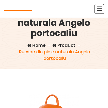
Skip
Andrea
to
Rucsac din piele
content
Kolejna witryna oparta na WordPressie
naturala Angelo
portocaliu
Home
-
Product
-
Rucsac din piele naturala Angelo
portocaliu