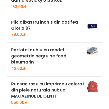
dama Rovicky 6135 Roz
163,00
zł
Plic albastru inchis din catifea
Gloria 07
79,00
zł
Portofel dublu cu model
geometric negru pe fond
bleumarin
42,00
zł
Rucsac rosu cu imprimeu colorat
din piele naturala nubuc
MAGAZINUL DE GENTI
550,00
zł