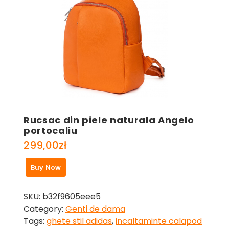
Rucsac din piele naturala Angelo
portocaliu
299,00
zł
Buy Now
SKU:
b32f9605eee5
Category:
Genti de dama
Tags:
ghete stil adidas
,
incaltaminte calapod