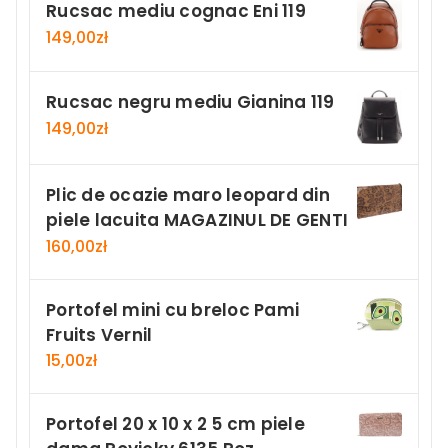
Rucsac mediu cognac Eni 119
149,00
zł
Rucsac negru mediu Gianina 119
149,00
zł
Plic de ocazie maro leopard din
piele lacuita MAGAZINUL DE GENTI
160,00
zł
Portofel mini cu breloc Pami
Fruits Vernil
15,00
zł
Portofel 20 x 10 x 2 5 cm piele