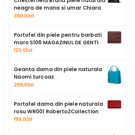
Chesterfield Brand piele naturala
neagra de mana si umar Chiara
390,00
zł
Portofel din piele pentru barbati
maro S106 MAGAZINUL DE GENTI
120,00
zł
Geanta dama din piele naturala
Naomi turcoaz
299,00
zł
Portofel dama din piele naturala
rosu WR001 RobertoZCollection
199,00
zł