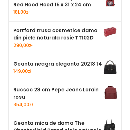
Red Hood Hood 15 x 31 x 24 cm
181,00
zł
Portfard trusa cosmetice dama
din piele naturala rosie TT102D
290,00
zł
Geanta neagra eleganta 20213 14
149,00
zł
Rucsac 28 cm Pepe Jeans Lorain
rosu
354,00
zł
Geanta mica de dama The