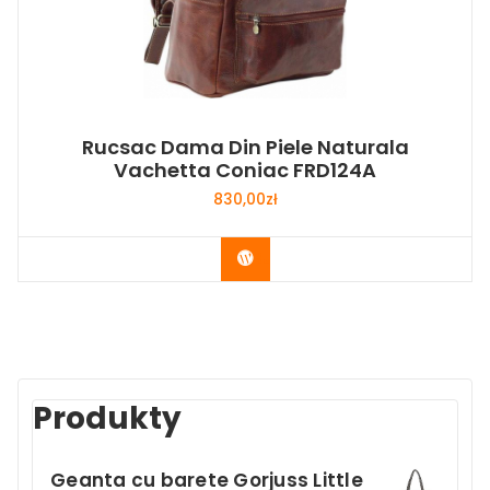
Rucsac Dama Din Piele Naturala
Vachetta Coniac FRD124A
830,00
zł
Buy Now
Produkty
Geanta cu barete Gorjuss Little