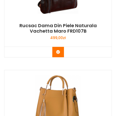
Rucsac Dama Din Piele Naturala
Vachetta Maro FRD107B
499,00
zł
Buy Now