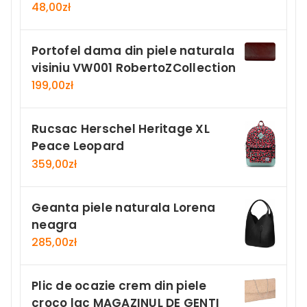
48,00
zł
Portofel dama din piele naturala
visiniu VW001 RobertoZCollection
199,00
zł
Rucsac Herschel Heritage XL
Peace Leopard
359,00
zł
Geanta piele naturala Lorena
neagra
285,00
zł
Plic de ocazie crem din piele
croco lac MAGAZINUL DE GENTI