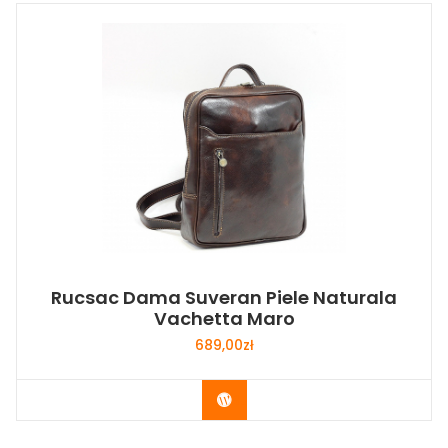
Rucsac Dama Suveran Piele Naturala
Vachetta Maro
689,00
zł
Buy Now