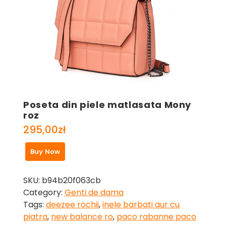
Poseta din piele matlasata Mony
roz
295,00
zł
Buy Now
SKU:
b94b20f063cb
Category:
Genti de dama
Tags:
deezee rochii
,
inele barbati aur cu
piatra
,
new balance ro
,
paco rabanne paco