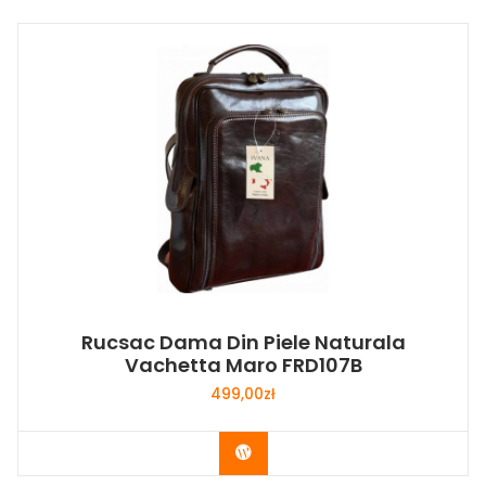
Rucsac Dama Din Piele Naturala
Vachetta Maro FRD107B
499,00
zł
Buy Now