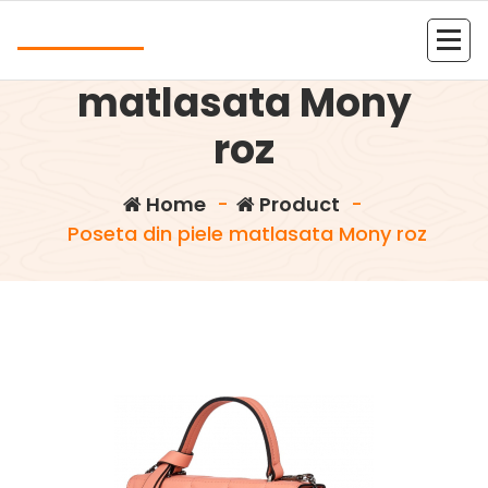
Skip
Andrea
to
Poseta din piele
content
Kolejna witryna oparta na WordPressie
matlasata Mony
roz
Home
-
Product
-
Poseta din piele matlasata Mony roz