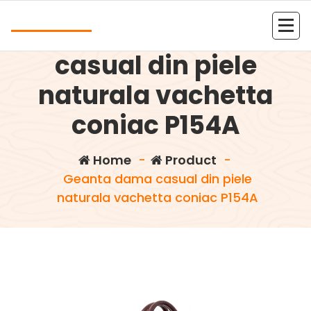
Skip
Andrea
to
Geanta dama
content
Kolejna witryna oparta na WordPressie
casual din piele
naturala vachetta
coniac P154A
Home
-
Product
-
Geanta dama casual din piele
naturala vachetta coniac P154A