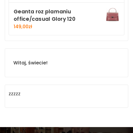
Geanta roz plamaniu
office/casual Glory 120
149,00
zł
Witaj, świecie!
zzzzz