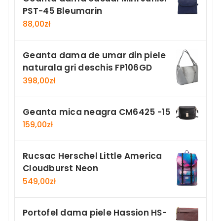
PST-45 Bleumarin
88,00
zł
Geanta dama de umar din piele
naturala gri deschis FP106GD
398,00
zł
Geanta mica neagra CM6425 -15
159,00
zł
Rucsac Herschel Little America
Cloudburst Neon
549,00
zł
Portofel dama piele Hassion HS-