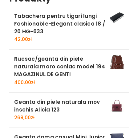
Tabachera pentru tigari lungi
Fashionable-Elegant clasica 18 /
20 HG-633
42,00
zł
Rucsac/geanta din piele
naturala maro coniac model 194
MAGAZINUL DE GENTI
400,00
zł
Geanta din piele naturala mov
inschis Alicia 123
269,00
zł
Geanta dama casual Mini Junior