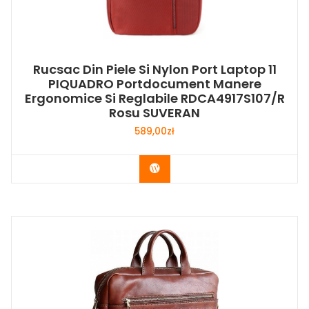
Rucsac Din Piele Si Nylon Port Laptop 11
PIQUADRO Portdocument Manere
Ergonomice Si Reglabile RDCA4917S107/R
Rosu SUVERAN
589,00
zł
Buy Now