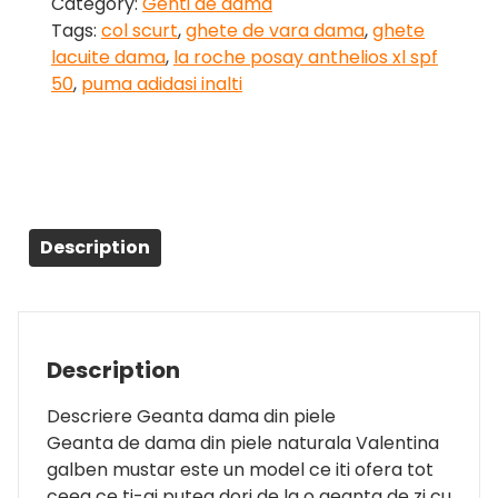
Category:
Genti de dama
Tags:
col scurt
,
ghete de vara dama
,
ghete
lacuite dama
,
la roche posay anthelios xl spf
50
,
puma adidasi inalti
Description
Description
Descriere Geanta dama din piele
Geanta de dama din piele naturala Valentina
galben mustar este un model ce iti ofera tot
ceea ce ti-ai putea dori de la o geanta de zi cu