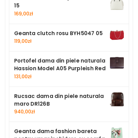
15
169,00
zł
Geanta clutch rosu BYH5047 05
119,00
zł
Portofel dama din piele naturala
Hassion Model A05 Purpleish Red
131,00
zł
Rucsac dama din piele naturala
maro DR126B
940,00
zł
Geanta dama fashion bareta