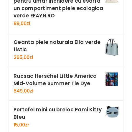
pentru umar inchidere cu esarfa
un compartiment piele ecologica
verde EFAYN.RO
89,00
zł
Geanta piele naturala Ella verde
fistic
265,00
zł
Rucsac Herschel Little America
Mid-Volume Summer Tie Dye
549,00
zł
Portofel mini cu breloc Pami Kitty
Bleu
15,00
zł