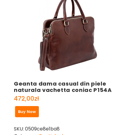
Geanta dama casual din piele
naturala vachetta coniac P154A
472,00
zł
Buy Now
SKU:
0509ce8e1ba8