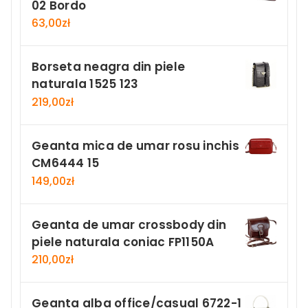
02 Bordo
63,00
zł
Borseta neagra din piele
naturala 1525 123
219,00
zł
Geanta mica de umar rosu inchis
CM6444 15
149,00
zł
Geanta de umar crossbody din
piele naturala coniac FP1150A
210,00
zł
Geanta alba office/casual 6722-1