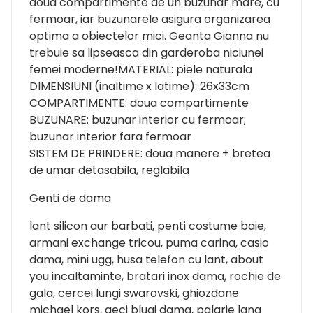
doua compartimente de un buzunar mare, cu
fermoar, iar buzunarele asigura organizarea
optima a obiectelor mici. Geanta Gianna nu
trebuie sa lipseasca din garderoba niciunei
femei moderne!MATERIAL: piele naturala
DIMENSIUNI (inaltime x latime): 26x33cm
COMPARTIMENTE: doua compartimente
BUZUNARE: buzunar interior cu fermoar;
buzunar interior fara fermoar
SISTEM DE PRINDERE: doua manere + bretea
de umar detasabila, reglabila
Genti de dama
lant silicon aur barbati, penti costume baie,
armani exchange tricou, puma carina, casio
dama, mini ugg, husa telefon cu lant, about
you incaltaminte, bratari inox dama, rochie de
gala, cercei lungi swarovski, ghiozdane
michael kors, geci blugi dama, palarie lana