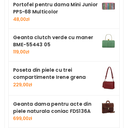
Portofel pentru dama Mini Junior
PPS-68 Multicolor
48,00
zł
Geanta clutch verde cu maner
BME-55443 05
119,00
zł
Poseta din piele cu trei
compartimente Irene grena
229,00
zł
Geanta dama pentru acte din
piele naturala coniac FDS136A
699,00
zł