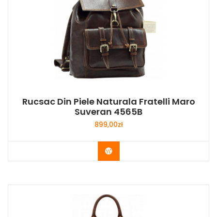
Rucsac Din Piele Naturala Fratelli Maro
Suveran 4565B
899,00
zł
Buy Now