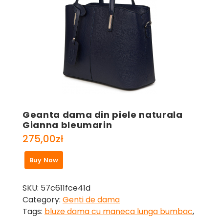
Geanta dama din piele naturala
Gianna bleumarin
275,00
zł
Buy Now
SKU:
57c611fce41d
Category:
Genti de dama
Tags:
bluze dama cu maneca lunga bumbac
,