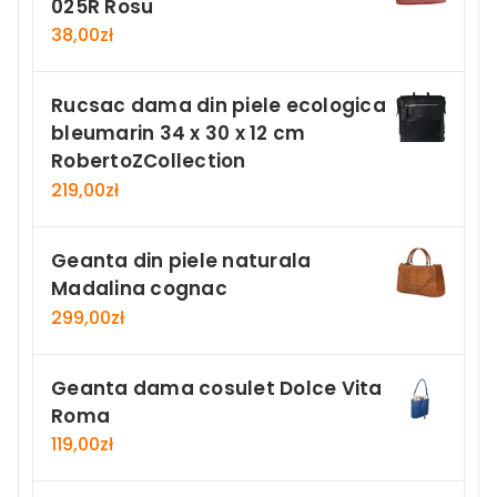
025R Rosu
38,00
zł
Rucsac dama din piele ecologica
bleumarin 34 x 30 x 12 cm
RobertoZCollection
219,00
zł
Geanta din piele naturala
Madalina cognac
299,00
zł
Geanta dama cosulet Dolce Vita
Roma
119,00
zł