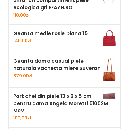
umar un compartiment piele
ecologica gri EFAYN.RO
110,00
zł
Geanta medie rosie Diana 15
149,00
zł
Geanta dama casual piele
naturala vachetta miere Suveran
379,00
zł
Port chei din piele 13 x 2 x 5 cm
pentru dama Angela Moretti 51002M
Mov
100,00
zł