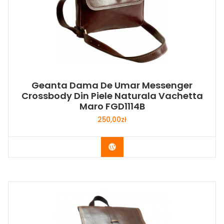
Geanta Dama De Umar Messenger
Crossbody Din Piele Naturala Vachetta
Maro FGD1114B
250,00
zł
Buy Now