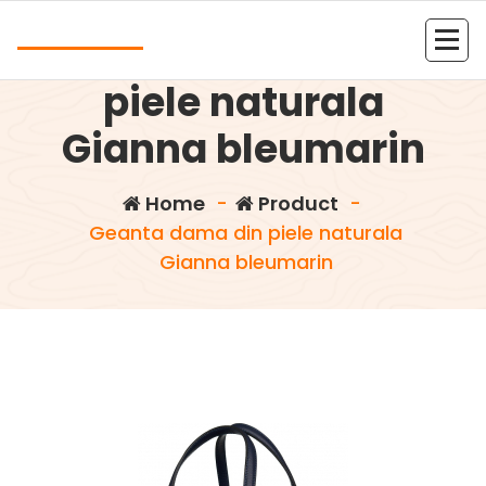
Skip
Andrea
to
Geanta dama din
content
Kolejna witryna oparta na WordPressie
piele naturala
Gianna bleumarin
Home
-
Product
-
Geanta dama din piele naturala
Gianna bleumarin