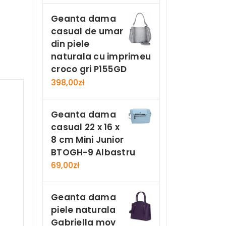
Geanta dama
casual de umar
din piele
naturala cu imprimeu
croco gri P155GD
398,00
zł
Geanta dama
casual 22 x 16 x
8 cm Mini Junior
BTOGH-9 Albastru
69,00
zł
Geanta dama
piele naturala
Gabriella mov