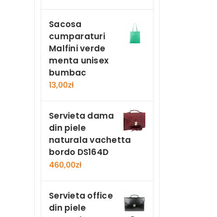
Sacosa
cumparaturi
Malfini verde
menta unisex
bumbac
13,00
zł
Servieta dama
din piele
naturala vachetta
bordo DS164D
460,00
zł
Servieta office
din piele