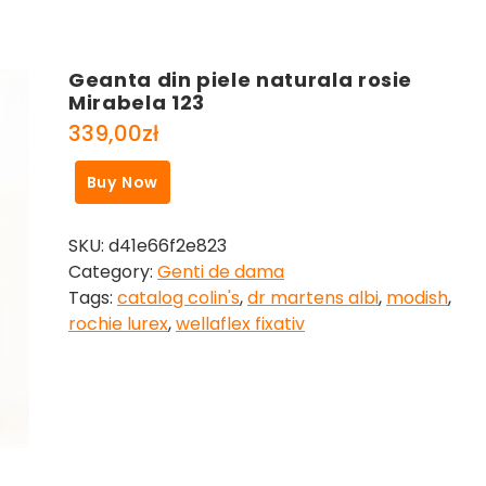
Geanta din piele naturala rosie
Mirabela 123
339,00
zł
Buy Now
SKU:
d41e66f2e823
Category:
Genti de dama
Tags:
catalog colin's
,
dr martens albi
,
modish
,
rochie lurex
,
wellaflex fixativ