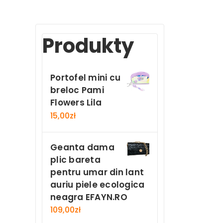
Produkty
Portofel mini cu
breloc Pami
Flowers Lila
15,00
zł
Geanta dama
plic bareta
pentru umar din lant
auriu piele ecologica
neagra EFAYN.RO
109,00
zł