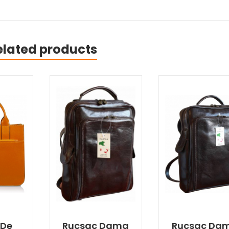
elated products
 De
Rucsac Dama
Rucsac Da