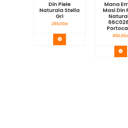
Din Piele
Mana Em
Naturala Stella
Masi Din 
Gri
Natura
66C02
265,00
zł
Portoca
450,00
z
Buy Now
Bu