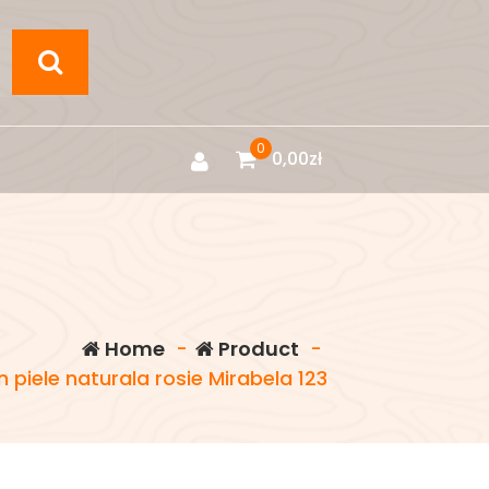
0
0,00
zł
Home
-
Product
-
 piele naturala rosie Mirabela 123