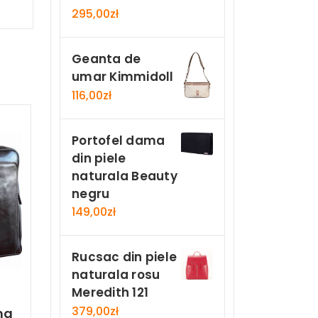
295,00
zł
Geanta de
umar Kimmidoll
116,00
zł
Portofel dama
din piele
naturala Beauty
negru
149,00
zł
Rucsac din piele
naturala rosu
Meredith 121
379,00
zł
ma