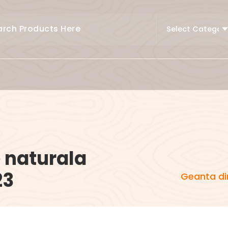
e naturala
23
Geanta din