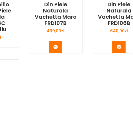
ilio
Din Piele
Din Piele
Piele
Naturala
Naturala
la
Vachetta Maro
Vachetta M
8C
FRD107B
FRD106B
liu
499,00
zł
640,00
zł
ł
Buy Now
Buy 
y Now