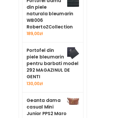
Portofel dama
din piele
naturala bleumarin
WB006
RobertoZCollection
189,00
zł
Portofel din
piele bleumarin
pentru barbati model
292 MAGAZINUL DE
GENTI
130,00
zł
Geanta dama
casual Mini
Junior PPS2 Maro