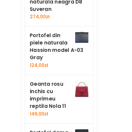
naturala neagra D8
Suveran
274,00
zł
Portofel din
piele naturala
Hassion model A-03
Gray
124,00
zł
Geanta rosu
inchis cu
imprimeu
reptila Nola 11
149,00
zł