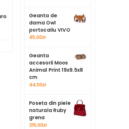
Geanta de
aro
dama Owl
portocaliu VIVO
45,00
zł
Now
Geanta
accesorii Moos
Animal Print 19x9.5x8
cm
44,00
zł
Poseta din piele
naturala Ruby
grena
315,00
zł