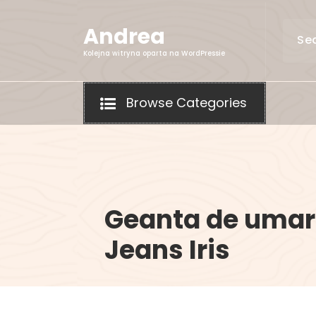
Skip
to
Andrea
content
Kolejna witryna oparta na WordPressie
Browse Categories
Geanta de umar
Jeans Iris