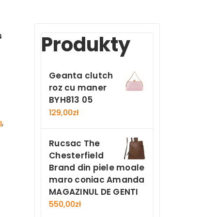
s
Produkty
Geanta clutch
roz cu maner
BYH813 05
129,00
zł
a
,
Rucsac The
Chesterfield
Brand din piele moale
maro coniac Amanda
MAGAZINUL DE GENTI
550,00
zł