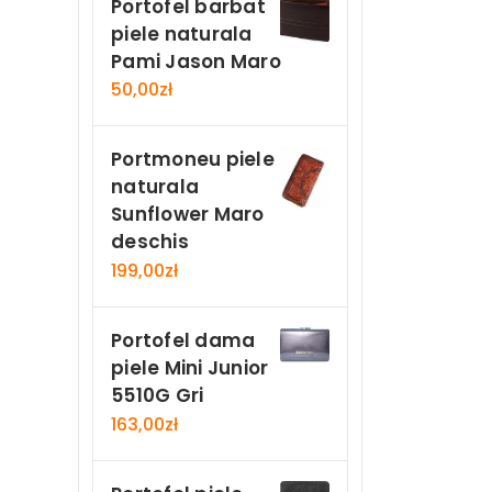
Portofel barbat
piele naturala
Pami Jason Maro
50,00
zł
Portmoneu piele
naturala
Sunflower Maro
deschis
199,00
zł
Portofel dama
piele Mini Junior
5510G Gri
163,00
zł