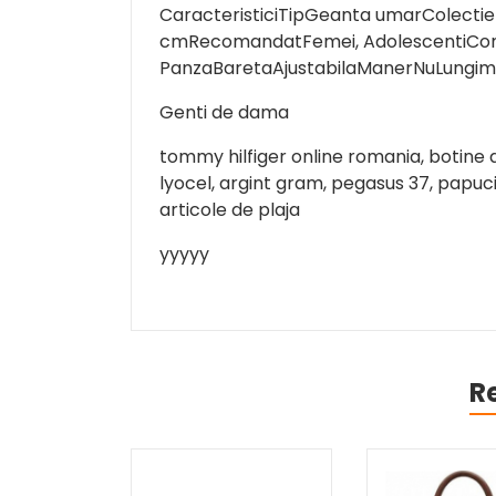
CaracteristiciTipGeanta umarColectie
cmRecomandatFemei, AdolescentiComp
PanzaBaretaAjustabilaManerNuLungim
Genti de dama
tommy hilfiger online romania, botine 
lyocel, argint gram, pegasus 37, papuci
articole de plaja
yyyyy
R