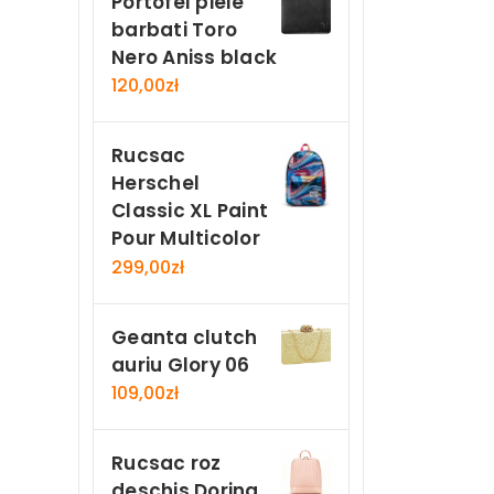
Portofel piele
barbati Toro
Nero Aniss black
120,00
zł
Rucsac
Herschel
Classic XL Paint
Pour Multicolor
299,00
zł
Geanta clutch
auriu Glory 06
109,00
zł
Rucsac roz
deschis Dorina