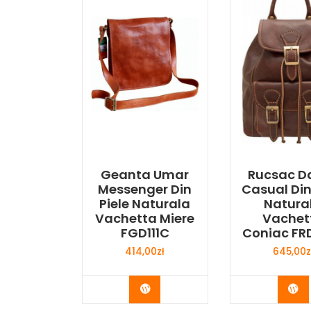
Geanta Umar
Rucsac 
Messenger Din
Casual Din
Piele Naturala
Natura
Vachetta Miere
Vachet
FGD111C
Coniac FR
414,00
zł
645,00
z
Buy Now
Bu