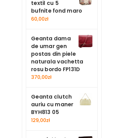
textil cu 5
bufnite fond maro
60,00
zł
Geanta dama
de umar gen
postas din piele
naturala vachetta
rosu bordo FP131D
370,00
zł
Geanta clutch
auriu cu maner
BYH813 05
129,00
zł