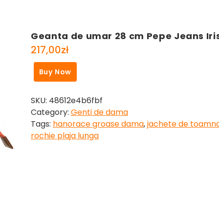
Geanta de umar 28 cm Pepe Jeans Iri
217,00
zł
Buy Now
SKU:
48612e4b6fbf
Category:
Genti de dama
Tags:
hanorace groase dama
,
jachete de toamn
rochie plaja lunga