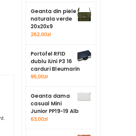
Geanta din piele
naturala verde
20x20x9
262,00
zł
Portofel RFID
dublu iUni P3 16
carduri Bleumarin
95,00
zł
Geanta dama
casual Mini
Junior PP19-19 Alb
nt.
63,00
zł