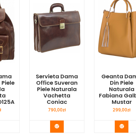
Dama
Servieta Dama
Geanta Da
 Piele
Office Suveran
Din Piele
la
Piele Naturala
Naturala
ta
Vachetta
Fabiana Gal
D125A
Coniac
Mustar
ł
790,00
zł
299,00
zł
y Now
Buy Now
Buy 