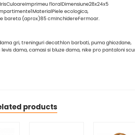
IrisCuloareImprimeu floralDimensiune28x24x5
artimente1MaterialPiele ecologica,
e bareta (aprox)85 cmInchidereFermoar.
dama gri, treninguri decathlon barbati, puma ghiozdane,
 levis dama, camasi si bluze dama, nike pro pantaloni scur
elated products