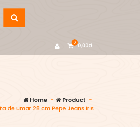
0
0,00
zł
Home
-
Product
-
a de umar 28 cm Pepe Jeans Iris