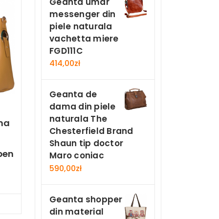
Geanta umar
messenger din
piele naturala
vachetta miere
FGD111C
414,00
zł
Geanta de
dama din piele
naturala The
ma
Chesterfield Brand
Shaun tip doctor
ben
Maro coniac
590,00
zł
Geanta shopper
Now
din material