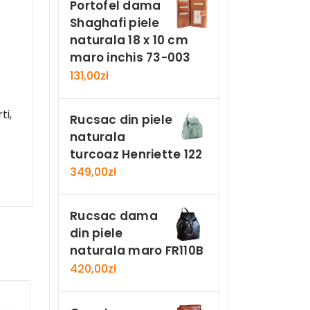
Portofel dama
Shaghafi piele
naturala 18 x 10 cm
maro inchis 73-003
131,00
zł
ti,
Rucsac din piele
naturala
turcoaz Henriette 122
349,00
zł
Rucsac dama
din piele
naturala maro FR110B
420,00
zł