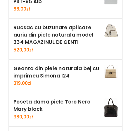
PST-85 Alb
88,00
zł
Rucsac cu buzunare aplicate
auriu din piele naturala model
334 MAGAZINUL DE GENTI
520,00
zł
Geanta din piele naturala bej cu
imprimeu Simona 124
319,00
zł
Poseta dama piele Toro Nero
Mary black
380,00
zł