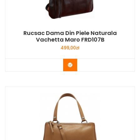
Rucsac Dama Din Piele Naturala
Vachetta Maro FRD107B
499,00
zł
Buy Now