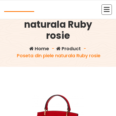
Skip
Andrea
to
Poseta din piele
content
Kolejna witryna oparta na WordPressie
naturala Ruby
rosie
Home
-
Product
-
Poseta din piele naturala Ruby rosie