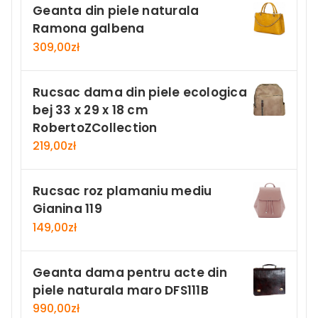
Geanta din piele naturala
Ramona galbena
309,00
zł
Rucsac dama din piele ecologica
bej 33 x 29 x 18 cm
RobertoZCollection
219,00
zł
Rucsac roz plamaniu mediu
Gianina 119
149,00
zł
Geanta dama pentru acte din
piele naturala maro DFS111B
990,00
zł