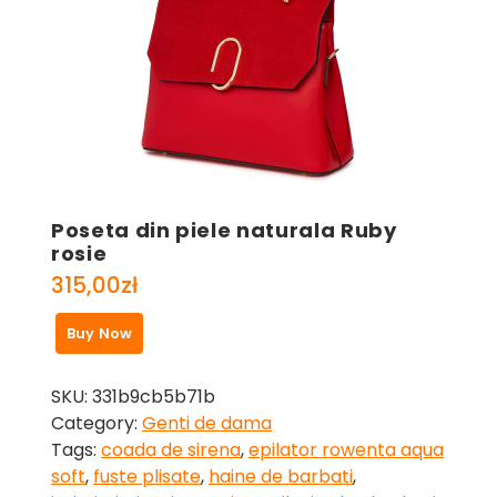
Poseta din piele naturala Ruby
rosie
315,00
zł
Buy Now
SKU:
331b9cb5b71b
Category:
Genti de dama
Tags:
coada de sirena
,
epilator rowenta aqua
soft
,
fuste plisate
,
haine de barbati
,