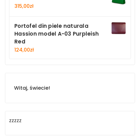
315,00
zł
Portofel din piele naturala
Hassion model A-03 Purpleish
Red
124,00
zł
Witaj, świecie!
zzzzz