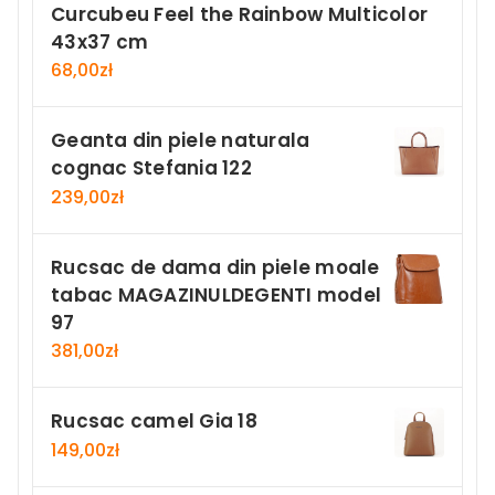
Curcubeu Feel the Rainbow Multicolor
43x37 cm
68,00
zł
Geanta din piele naturala
cognac Stefania 122
239,00
zł
Rucsac de dama din piele moale
tabac MAGAZINULDEGENTI model
97
381,00
zł
Rucsac camel Gia 18
149,00
zł