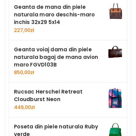
Geanta de mana din piele
naturala maro deschis-maro
inchis 32x29 5x14
227,00
zł
Geanta voiaj dama din piele
naturala bagaj de mana avion
maro FGVD103B
850,00
zł
Rucsac Herschel Retreat
Cloudburst Neon
449,00
zł
Poseta din piele naturala Ruby
verde