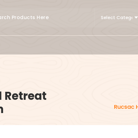
 Retreat
n
Rucsac H