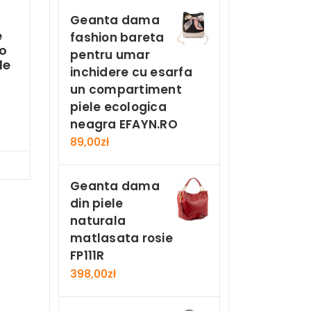
Geanta dama
e
fashion bareta
o
pentru umar
le
inchidere cu esarfa
un compartiment
piele ecologica
u
neagra EFAYN.RO
89,00
zł
Now
Geanta dama
din piele
naturala
matlasata rosie
FP111R
398,00
zł