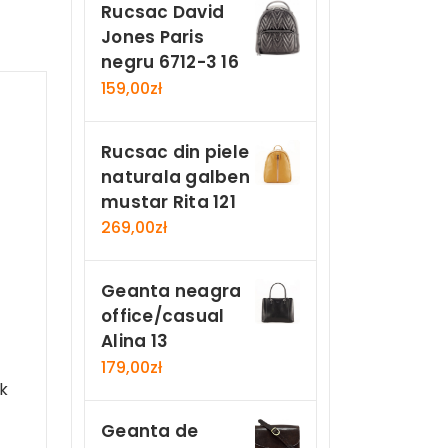
Rucsac David
Jones Paris
negru 6712-3 16
159,00
zł
Rucsac din piele
naturala galben
mustar Rita 121
269,00
zł
Geanta neagra
office/casual
Alina 13
179,00
zł
ck
Geanta de