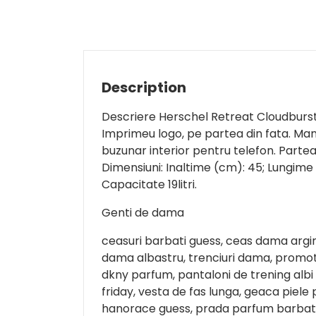
Description
Descriere Herschel Retreat Cloudburs
Imprimeu logo, pe partea din fata. Man
buzunar interior pentru telefon. Partea 
Dimensiuni: Inaltime (cm): 45; Lungime
Capacitate 19litri.
Genti de dama
ceasuri barbati guess, ceas dama argi
dama albastru, trenciuri dama, promoti
dkny parfum, pantaloni de trening albi
friday, vesta de fas lunga, geaca piele
hanorace guess, prada parfum barbati