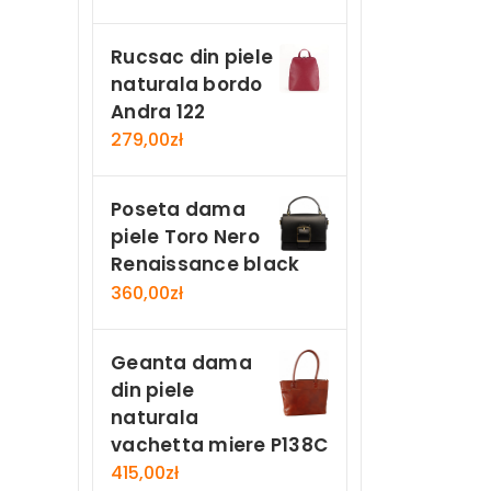
Rucsac din piele
naturala bordo
Andra 122
279,00
zł
Poseta dama
piele Toro Nero
Renaissance black
360,00
zł
Geanta dama
din piele
naturala
vachetta miere P138C
415,00
zł