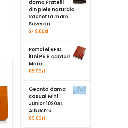
dama Fratelli
din piele naturala
vachetta maro
Suveran
249,00
zł
Portofel RFID
iUni P5 8 carduri
Maro
65,00
zł
Geanta dama
casual Mini
Junior 1020AL
Albastru
69,00
zł