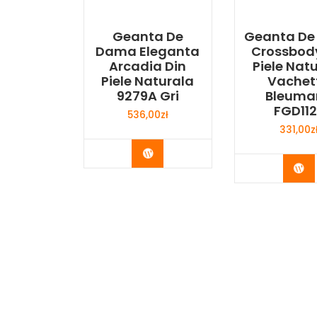
Geanta De
Geanta De
Dama Eleganta
Crossbod
Arcadia Din
Piele Nat
Piele Naturala
Vachet
9279A Gri
Bleuma
FGD112
536,00
zł
331,00
z
Buy Now
Bu