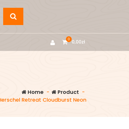
0
0,00
zł
Home
-
Product
-
erschel Retreat Cloudburst Neon