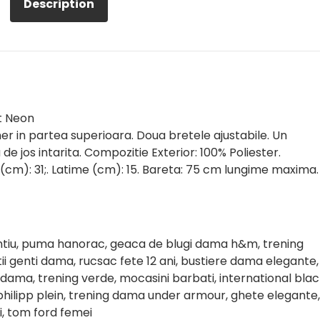
Description
t Neon
er in partea superioara. Doua bretele ajustabile. Un
de jos intarita. Compozitie Exterior: 100% Poliester.
 (cm): 31;. Latime (cm): 15. Bareta: 75 cm lungime maxima.
ntiu, puma hanorac, geaca de blugi dama h&m, trening
i genti dama, rucsac fete 12 ani, bustiere dama elegante,
 dama, trening verde, mocasini barbati, international bla
 philipp plein, trening dama under armour, ghete elegante,
, tom ford femei