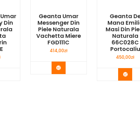
 Umar
Geanta Umar
Geanta D
y Din
Messenger Din
Mana Emili
urala
Piele Naturala
Masi Din Pie
ta
Vachetta Miere
Naturala
rin
FGD111C
66C028C
E
Portocali
414,00
zł
ł
450,00
zł
Buy Now
y Now
Buy 