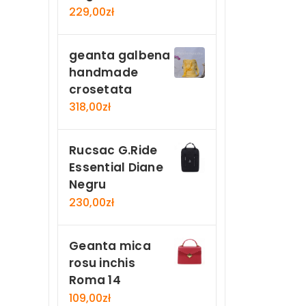
229,00
zł
geanta galbena
handmade
crosetata
318,00
zł
Rucsac G.Ride
Essential Diane
Negru
230,00
zł
Geanta mica
rosu inchis
Roma 14
109,00
zł