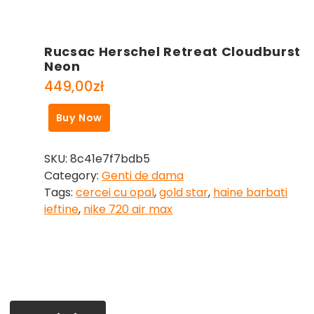
Rucsac Herschel Retreat Cloudburst
Neon
449,00
zł
Buy Now
SKU:
8c41e7f7bdb5
Category:
Genti de dama
Tags:
cercei cu opal
,
gold star
,
haine barbati
ieftine
,
nike 720 air max