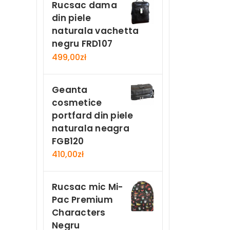
Rucsac dama
din piele
naturala vachetta
negru FRD107
499,00
zł
Geanta
cosmetice
portfard din piele
naturala neagra
FGB120
410,00
zł
Rucsac mic Mi-
Pac Premium
Characters
Negru