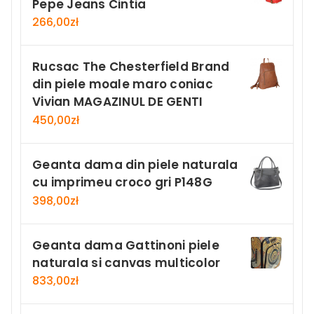
Pepe Jeans Cintia
266,00
zł
Rucsac The Chesterfield Brand
din piele moale maro coniac
Vivian MAGAZINUL DE GENTI
450,00
zł
Geanta dama din piele naturala
cu imprimeu croco gri P148G
398,00
zł
Geanta dama Gattinoni piele
naturala si canvas multicolor
833,00
zł