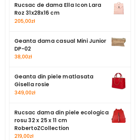
Rucsac de dama Ella Icon Lara
Roz 31x28x16 cm
205,00
zł
Geanta dama casual Mini Junior
DP-02
38,00
zł
Geanta din piele matlasata
Gisella rosie
349,00
zł
Rucsac dama din piele ecologica
rosu 32 x 25 x 11 cm
RobertoZCollection
219,00
zł