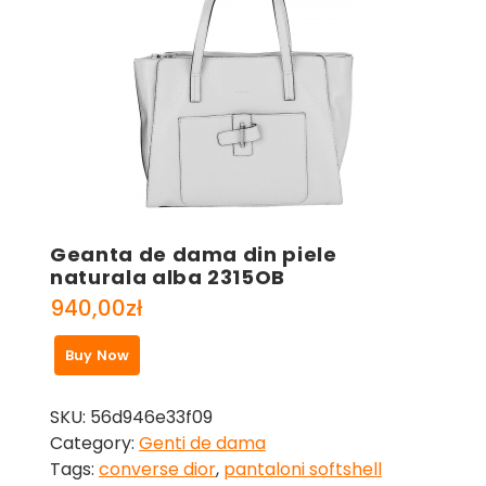
Geanta de dama din piele
naturala alba 2315OB
940,00
zł
Buy Now
SKU:
56d946e33f09
Category:
Genti de dama
Tags:
converse dior
,
pantaloni softshell