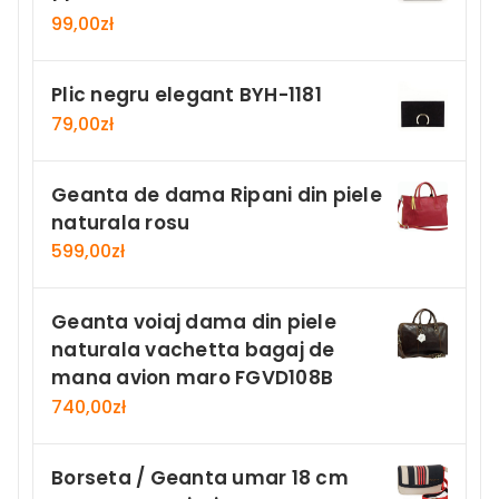
99,00
zł
Plic negru elegant BYH-1181
79,00
zł
Geanta de dama Ripani din piele
naturala rosu
599,00
zł
Geanta voiaj dama din piele
naturala vachetta bagaj de
mana avion maro FGVD108B
740,00
zł
Borseta / Geanta umar 18 cm