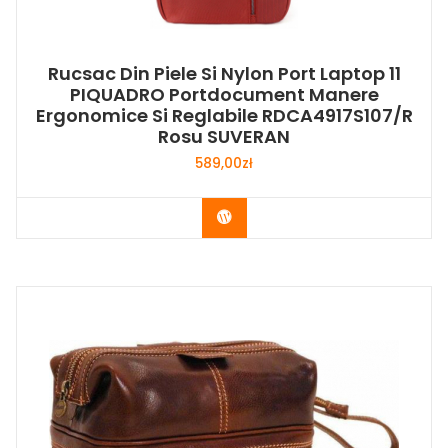
Rucsac Din Piele Si Nylon Port Laptop 11
PIQUADRO Portdocument Manere
Ergonomice Si Reglabile RDCA4917S107/R
Rosu SUVERAN
589,00
zł
Buy Now