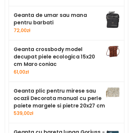
Geanta de umar sau mana
pentru barbati
72,00
zł
Geanta crossbody model
decupat piele ecologica 15x20
cm Maro coniac
61,00
zł
Geanta plic pentru mirese sau
ocazii Decorata manual cu perle
paiete margele si pietre 20x27 cm
539,00
zł
Geanta cu bareta lunga Gorjuss -