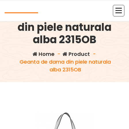
Skip
Andrea
to
Geanta de dama
content
Kolejna witryna oparta na WordPressie
din piele naturala
alba 2315OB
Home
-
Product
-
Geanta de dama din piele naturala
alba 2315OB