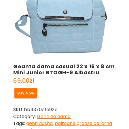
Geanta dama casual 22 x 16 x 8 cm
Mini Junior BTOGH-9 Albastru
69,00
zł
Buy Now
SKU:
bb4370efe92b
Category:
Genti de dama
Tags:
genti dasha
,
paltoane groase de iarna