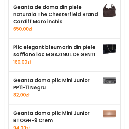
Geanta de dama din piele
naturala The Chesterfield Brand
Cardiff Maro inchis
650,00
zł
Plic elegant bleumarin din piele
saffiano lac MGAZINUL DE GENTI
160,00
zł
Geanta dama plic Mini Junior
PP11-11 Negru
82,00
zł
Geanta dama plic Mini Junior
BTOGH-9 Crem
94,00
zł