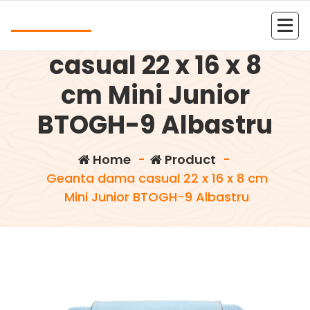
Skip
Andrea
to
Geanta dama
content
Kolejna witryna oparta na WordPressie
casual 22 x 16 x 8
cm Mini Junior
BTOGH-9 Albastru
Home
-
Product
-
Geanta dama casual 22 x 16 x 8 cm
Mini Junior BTOGH-9 Albastru