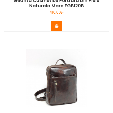
Geanta Cosmetice Portfard Din Piele
Naturala Maro FGB120B
410,00
zł
Buy Now