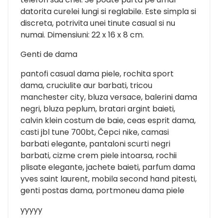
datorita curelei lungi si reglabile. Este simpla si
discreta, potrivita unei tinute casual si nu
numai. Dimensiuni: 22 x 16 x 8 cm.
Genti de dama
pantofi casual dama piele, rochita sport
dama, cruciulite aur barbati, tricou
manchester city, bluza versace, balerini dama
negri, bluza peplum, bratari argint baieti,
calvin klein costum de baie, ceas esprit dama,
casti jbl tune 700bt, Čepci nike, camasi
barbati elegante, pantaloni scurti negri
barbati, cizme crem piele intoarsa, rochii
plisate elegante, jachete baieti, parfum dama
yves saint laurent, mobila second hand pitesti,
genti postas dama, portmoneu dama piele
yyyyy