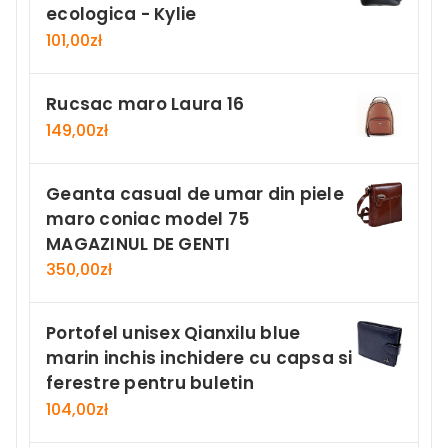
ecologica - Kylie
101,00
zł
Rucsac maro Laura 16
149,00
zł
Geanta casual de umar din piele
maro coniac model 75
MAGAZINUL DE GENTI
350,00
zł
Portofel unisex Qianxilu blue
marin inchis inchidere cu capsa si
ferestre pentru buletin
104,00
zł