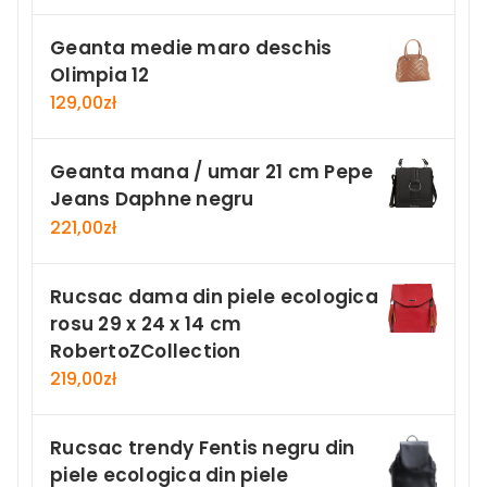
Geanta medie maro deschis
Olimpia 12
129,00
zł
Geanta mana / umar 21 cm Pepe
Jeans Daphne negru
221,00
zł
Rucsac dama din piele ecologica
rosu 29 x 24 x 14 cm
RobertoZCollection
219,00
zł
Rucsac trendy Fentis negru din
piele ecologica din piele