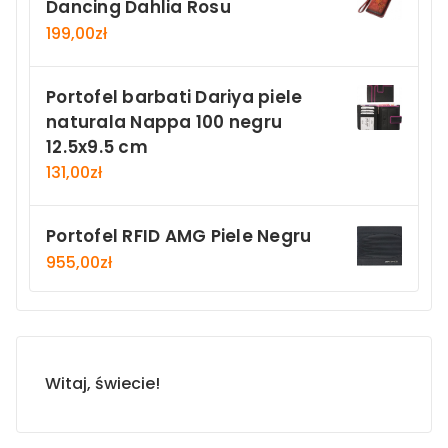
Dancing Dahlia Rosu
199,00
zł
Portofel barbati Dariya piele
naturala Nappa 100 negru
12.5x9.5 cm
131,00
zł
Portofel RFID AMG Piele Negru
955,00
zł
Witaj, świecie!