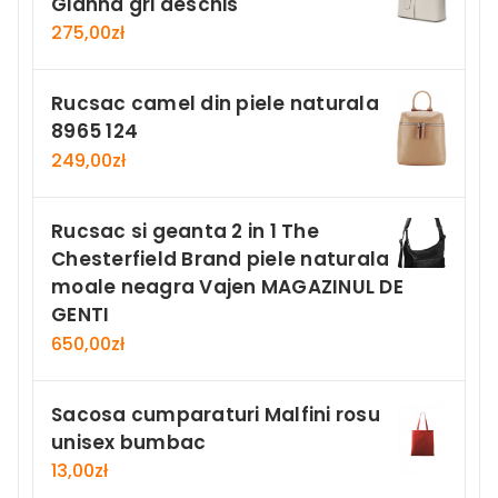
Gianna gri deschis
275,00
zł
Rucsac camel din piele naturala
8965 124
249,00
zł
Rucsac si geanta 2 in 1 The
Chesterfield Brand piele naturala
moale neagra Vajen MAGAZINUL DE
GENTI
650,00
zł
Sacosa cumparaturi Malfini rosu
unisex bumbac
13,00
zł