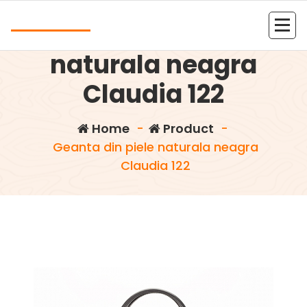
Skip
Andrea
to
Geanta din piele
content
Kolejna witryna oparta na WordPressie
naturala neagra
Claudia 122
Home
-
Product
-
Geanta din piele naturala neagra
Claudia 122