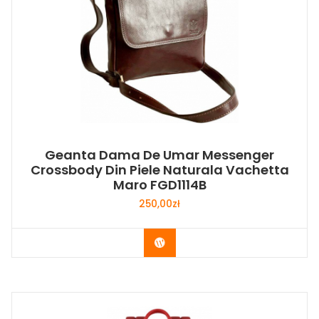
Geanta Dama De Umar Messenger
Crossbody Din Piele Naturala Vachetta
Maro FGD1114B
250,00
zł
Buy Now