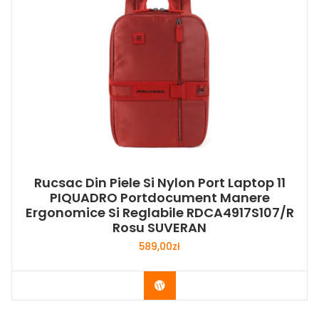
Rucsac Din Piele Si Nylon Port Laptop 11
PIQUADRO Portdocument Manere
Ergonomice Si Reglabile RDCA4917S107/R
Rosu SUVERAN
589,00
zł
Buy Now