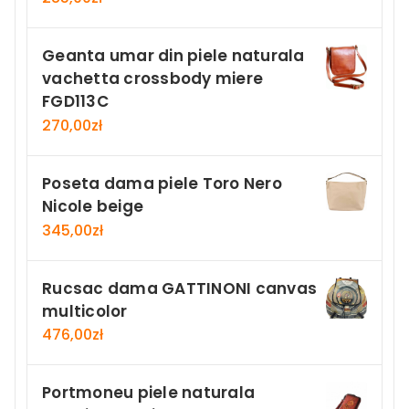
Geanta umar din piele naturala
vachetta crossbody miere
FGD113C
270,00
zł
Poseta dama piele Toro Nero
Nicole beige
345,00
zł
Rucsac dama GATTINONI canvas
multicolor
476,00
zł
Portmoneu piele naturala