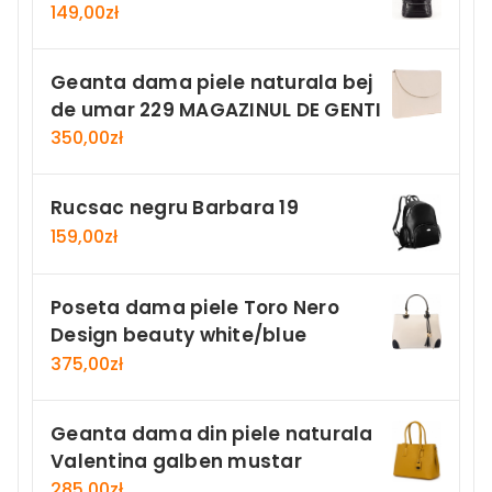
149,00
zł
Geanta dama piele naturala bej
de umar 229 MAGAZINUL DE GENTI
350,00
zł
Rucsac negru Barbara 19
159,00
zł
Poseta dama piele Toro Nero
Design beauty white/blue
375,00
zł
Geanta dama din piele naturala
Valentina galben mustar
285,00
zł