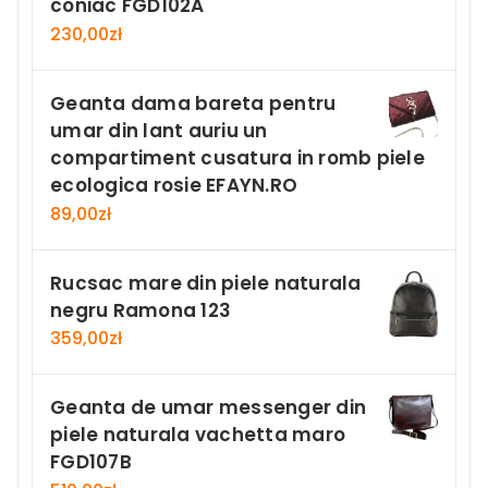
coniac FGD102A
230,00
zł
Geanta dama bareta pentru
umar din lant auriu un
compartiment cusatura in romb piele
ecologica rosie EFAYN.RO
89,00
zł
Rucsac mare din piele naturala
negru Ramona 123
359,00
zł
Geanta de umar messenger din
piele naturala vachetta maro
FGD107B