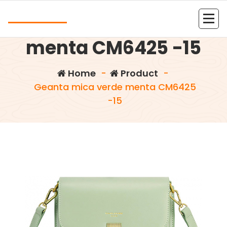
Skip
Andrea
to
Geanta mica verde
content
Kolejna witryna oparta na WordPressie
menta CM6425 -15
Home
-
Product
-
Geanta mica verde menta CM6425
-15