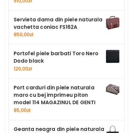
510,00
zł
Servieta dama din piele naturala
vachetta coniac FS162A
850,00
zł
Portofel piele barbati Toro Nero
Dodo black
120,00
zł
Port carduri din piele naturala
maro cu bej imprimeu piton
model 114 MAGAZINUL DE GENTI
85,00
zł
Geanta neagra din piele naturala