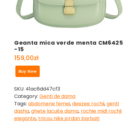
Geanta mica verde menta CM6425
-15
159,00
zł
Buy Now
SKU:
41ac6dd47cf3
Category:
Genti de dama
Tags:
abdomene femei
,
deezee rochii
,
genti
dasha
,
ghete lacuite dama
,
rochie midi rochii
elegante
,
tricou nike jordan barbati