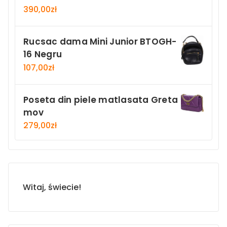
390,00
zł
Rucsac dama Mini Junior BTOGH-
16 Negru
107,00
zł
Poseta din piele matlasata Greta
mov
279,00
zł
Witaj, świecie!