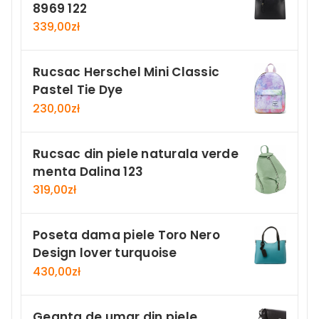
8969 122
339,00
zł
Rucsac Herschel Mini Classic
Pastel Tie Dye
230,00
zł
Rucsac din piele naturala verde
menta Dalina 123
319,00
zł
Poseta dama piele Toro Nero
Design lover turquoise
430,00
zł
Geanta de umar din piele