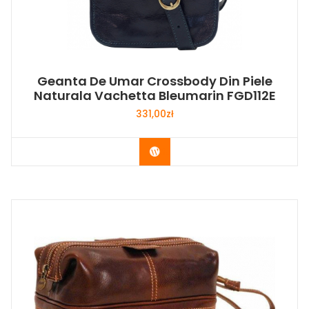
Geanta De Umar Crossbody Din Piele
Naturala Vachetta Bleumarin FGD112E
331,00
zł
Buy Now