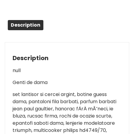
Description
Description
null
Genti de dama
set lantisor si cercei argint, botine guess
dama, pantaloni fila barbati, parfum barbati
jean paul gaultier, hanorac fÄrÄ mĂ˘neci, ie
bluza, rucsac firma, rochi de ocazie scurte,
epantofi saboti dama, lenjerie modelatoare
triumph, multicooker philips hd4749/70,