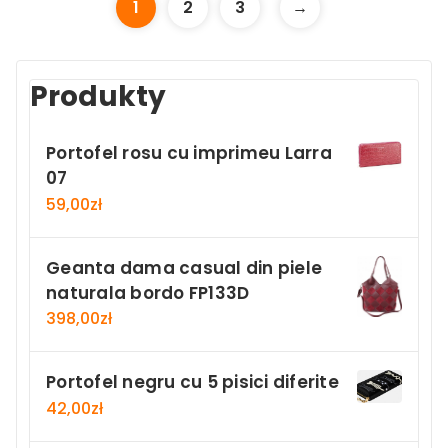
1
2
3
→
Produkty
Portofel rosu cu imprimeu Larra
07
59,00
zł
Geanta dama casual din piele
naturala bordo FP133D
398,00
zł
Portofel negru cu 5 pisici diferite
42,00
zł