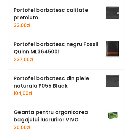
Portofel barbatesc calitate
premium
33,00
zł
Portofel barbatesc negru Fossil
Quinn ML3645001
237,00
zł
Portofel barbatesc din piele
naturala F055 Black
104,00
zł
Geanta pentru organizarea
bagajului lucrurilor VIVO
30,00
zł