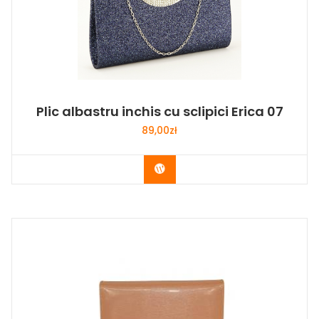
Plic albastru inchis cu sclipici Erica 07
89,00
zł
Buy Now