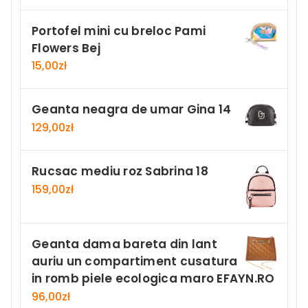
Portofel mini cu breloc Pami
Flowers Bej
15,00
zł
Geanta neagra de umar Gina 14
129,00
zł
Rucsac mediu roz Sabrina 18
159,00
zł
Geanta dama bareta din lant
auriu un compartiment cusatura
in romb piele ecologica maro EFAYN.RO
96,00
zł