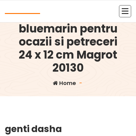
Skip
Andrea
to
Plic de seara
content
Kolejna witryna oparta na WordPressie
bluemarin pentru
ocazii si petreceri
24 x 12 cm Magrot
20130
Home
-
genti dasha