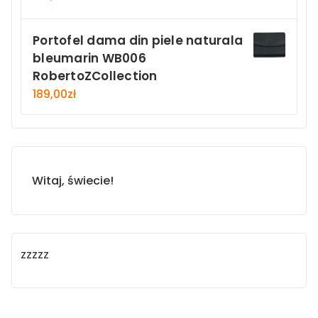
Portofel dama din piele naturala
bleumarin WB006
RobertoZCollection
189,00
zł
Witaj, świecie!
zzzzz