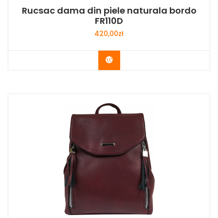
Rucsac dama din piele naturala bordo
FR110D
420,00
zł
Buy Now