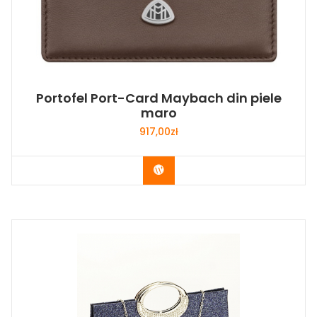
Portofel Port-Card Maybach din piele
maro
917,00
zł
Buy Now