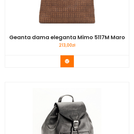
Geanta dama eleganta Mimo 5117M Maro
213,00
zł
Buy Now