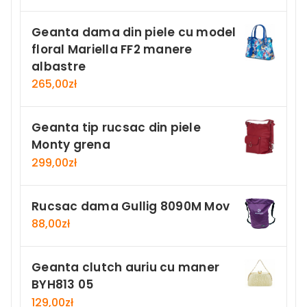
Geanta dama din piele cu model
floral Mariella FF2 manere
albastre
265,00
zł
Geanta tip rucsac din piele
Monty grena
299,00
zł
Rucsac dama Gullig 8090M Mov
88,00
zł
Geanta clutch auriu cu maner
BYH813 05
129,00
zł