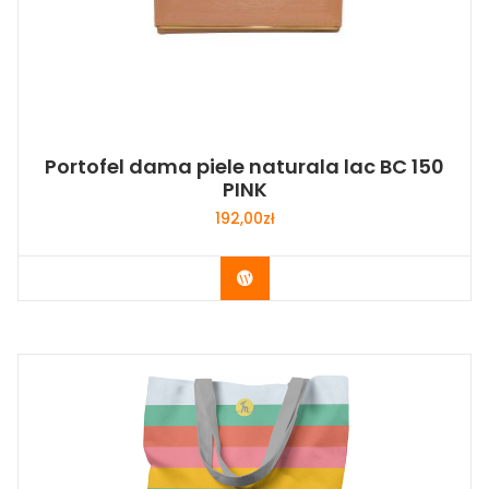
Portofel dama piele naturala lac BC 150
PINK
192,00
zł
Buy Now