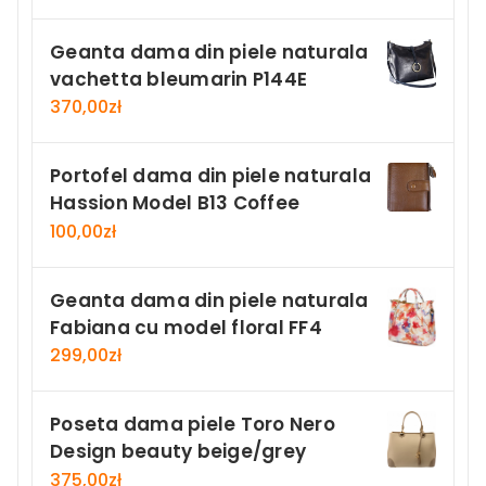
Geanta dama din piele naturala
vachetta bleumarin P144E
370,00
zł
Portofel dama din piele naturala
Hassion Model B13 Coffee
100,00
zł
Geanta dama din piele naturala
Fabiana cu model floral FF4
299,00
zł
Poseta dama piele Toro Nero
Design beauty beige/grey
375,00
zł