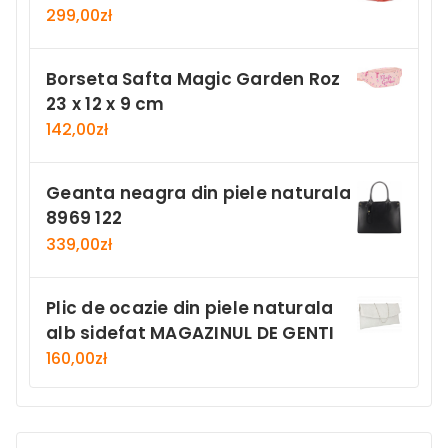
299,00
zł
Borseta Safta Magic Garden Roz
23 x 12 x 9 cm
142,00
zł
Geanta neagra din piele naturala
8969 122
339,00
zł
Plic de ocazie din piele naturala
alb sidefat MAGAZINUL DE GENTI
160,00
zł