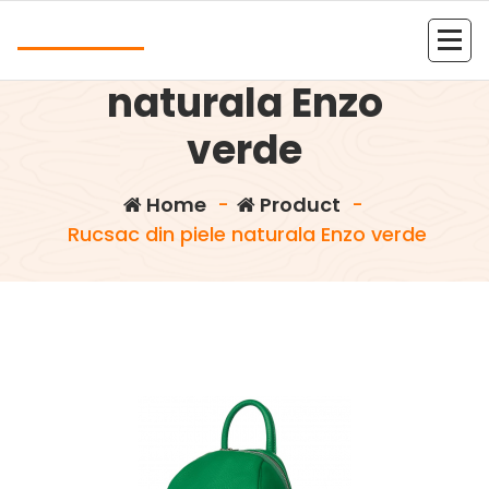
Skip
Andrea
to
Rucsac din piele
content
Kolejna witryna oparta na WordPressie
naturala Enzo
verde
Home
-
Product
-
Rucsac din piele naturala Enzo verde