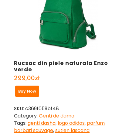
Rucsac din piele naturala Enzo
verde
299,00
zł
Buy Now
SKU:
c369f059bf48
Category:
Genti de dama
Tags:
genti dasha
,
logo adidas
,
parfum
barbati sauvage
,
sutien lascana