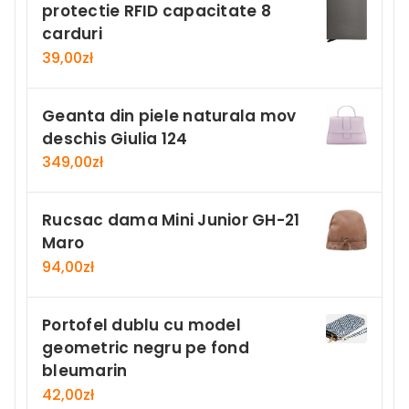
protectie RFID capacitate 8
carduri
39,00
zł
Geanta din piele naturala mov
deschis Giulia 124
349,00
zł
Rucsac dama Mini Junior GH-21
Maro
94,00
zł
Portofel dublu cu model
geometric negru pe fond
bleumarin
42,00
zł