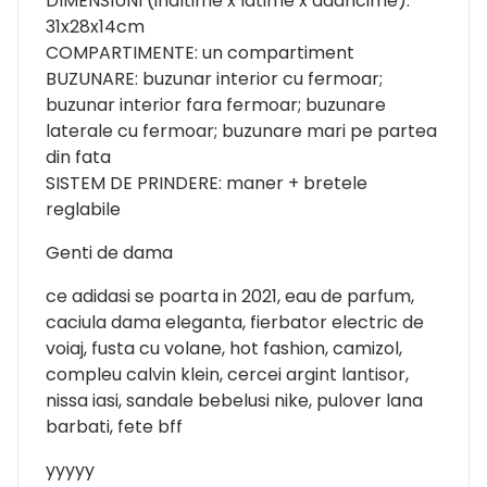
DIMENSIUNI (inaltime x latime x adancime):
31x28x14cm
COMPARTIMENTE: un compartiment
BUZUNARE: buzunar interior cu fermoar;
buzunar interior fara fermoar; buzunare
laterale cu fermoar; buzunare mari pe partea
din fata
SISTEM DE PRINDERE: maner + bretele
reglabile
Genti de dama
ce adidasi se poarta in 2021, eau de parfum,
caciula dama eleganta, fierbator electric de
voiaj, fusta cu volane, hot fashion, camizol,
compleu calvin klein, cercei argint lantisor,
nissa iasi, sandale bebelusi nike, pulover lana
barbati, fete bff
yyyyy