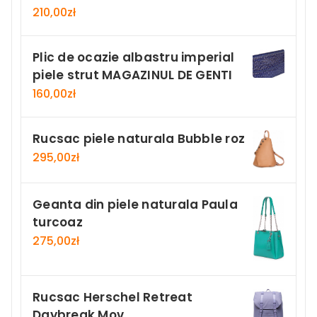
210,00
zł
Plic de ocazie albastru imperial
piele strut MAGAZINUL DE GENTI
160,00
zł
Rucsac piele naturala Bubble roz
295,00
zł
Geanta din piele naturala Paula
turcoaz
275,00
zł
Rucsac Herschel Retreat
Daybreak Mov