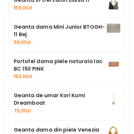
Geanta in trei culori Elissa 11
169,00
zł
Geanta dama Mini Junior BTOGH-
11 Bej
69,00
zł
Portofel dama piele naturala lac
BC 150 PINK
192,00
zł
Geanta de umar Kori Kumi
Dreamboat
79,00
zł
Geanta dama din piele Venezia