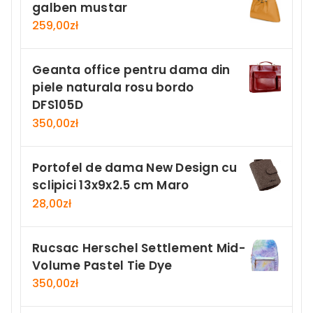
galben mustar
259,00
zł
Geanta office pentru dama din
piele naturala rosu bordo
DFS105D
350,00
zł
Portofel de dama New Design cu
sclipici 13x9x2.5 cm Maro
28,00
zł
Rucsac Herschel Settlement Mid-
Volume Pastel Tie Dye
350,00
zł