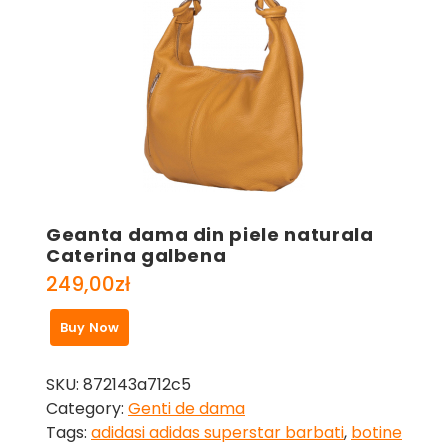
Geanta dama din piele naturala
Caterina galbena
249,00
zł
Buy Now
SKU:
872143a712c5
Category:
Genti de dama
Tags:
adidasi adidas superstar barbati
,
botine