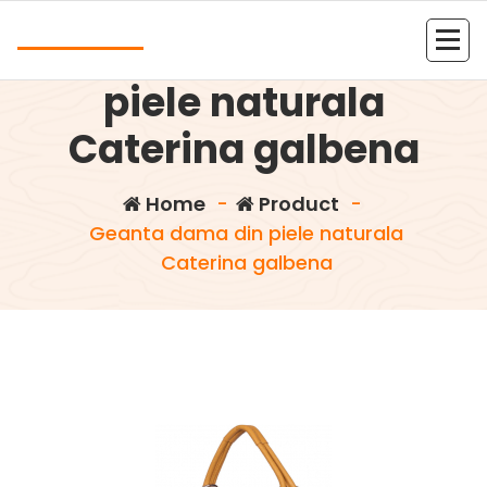
Skip
Andrea
to
Geanta dama din
content
Kolejna witryna oparta na WordPressie
piele naturala
Caterina galbena
Home
-
Product
-
Geanta dama din piele naturala
Caterina galbena