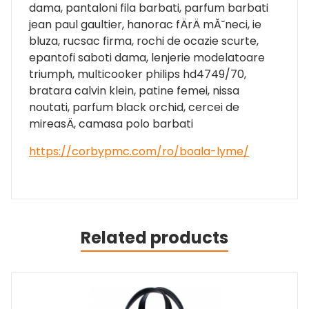
dama, pantaloni fila barbati, parfum barbati
jean paul gaultier, hanorac fÄrÄ mĂ˘neci, ie
bluza, rucsac firma, rochi de ocazie scurte,
epantofi saboti dama, lenjerie modelatoare
triumph, multicooker philips hd4749/70,
bratara calvin klein, patine femei, nissa
noutati, parfum black orchid, cercei de
mireasÄ, camasa polo barbati
https://corbypmc.com/ro/boala-lyme/
Related products