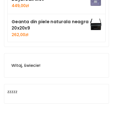
449,00
zł
Geanta din piele naturala neagra
20x20x9
262,00
zł
Witaj, świecie!
zzzzz