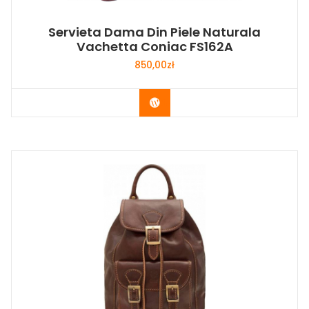
Servieta Dama Din Piele Naturala
Vachetta Coniac FS162A
850,00
zł
Buy Now