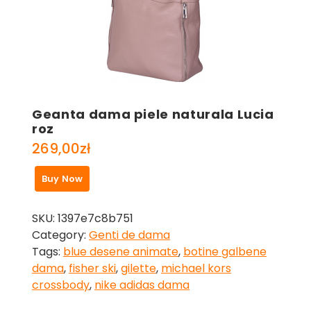
Geanta dama piele naturala Lucia
roz
269,00
zł
Buy Now
SKU:
1397e7c8b751
Category:
Genti de dama
Tags:
blue desene animate
,
botine galbene
dama
,
fisher ski
,
gilette
,
michael kors
crossbody
,
nike adidas dama