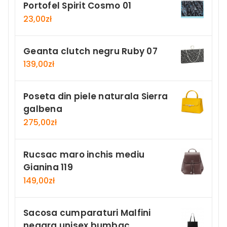
Portofel Spirit Cosmo 01
23,00
zł
Geanta clutch negru Ruby 07
139,00
zł
Poseta din piele naturala Sierra
galbena
275,00
zł
Rucsac maro inchis mediu
Gianina 119
149,00
zł
Sacosa cumparaturi Malfini
neagra unisex bumbac