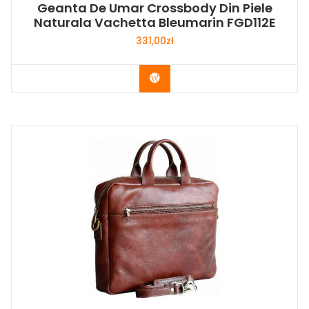
Geanta De Umar Crossbody Din Piele
Naturala Vachetta Bleumarin FGD112E
331,00
zł
Buy Now