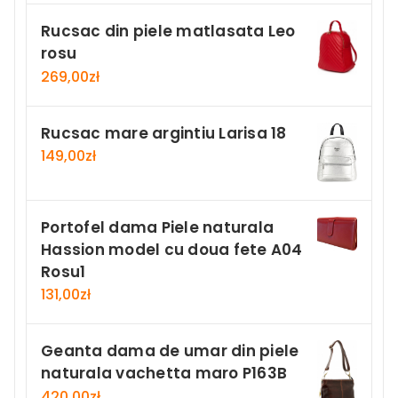
Rucsac din piele matlasata Leo
rosu
269,00
zł
Rucsac mare argintiu Larisa 18
149,00
zł
Portofel dama Piele naturala
Hassion model cu doua fete A04
Rosu1
131,00
zł
Geanta dama de umar din piele
naturala vachetta maro P163B
420,00
zł