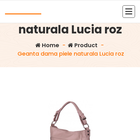
Skip
Andrea
to
Geanta dama piele
content
Kolejna witryna oparta na WordPressie
naturala Lucia roz
Home
-
Product
-
Geanta dama piele naturala Lucia roz