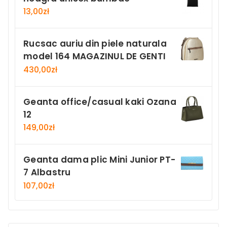
13,00
zł
Rucsac auriu din piele naturala
model 164 MAGAZINUL DE GENTI
430,00
zł
Geanta office/casual kaki Ozana
12
149,00
zł
Geanta dama plic Mini Junior PT-
7 Albastru
107,00
zł