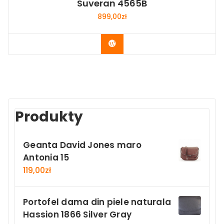
Suveran 4565B
899,00
zł
Buy Now
Produkty
Geanta David Jones maro
Antonia 15
119,00
zł
Portofel dama din piele naturala
Hassion 1866 Silver Gray