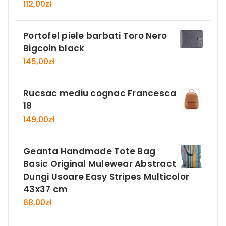
112,00
zł
Portofel piele barbati Toro Nero
Bigcoin black
145,00
zł
Rucsac mediu cognac Francesca
18
149,00
zł
Geanta Handmade Tote Bag
Basic Original Mulewear Abstract
Dungi Usoare Easy Stripes Multicolor
43x37 cm
68,00
zł