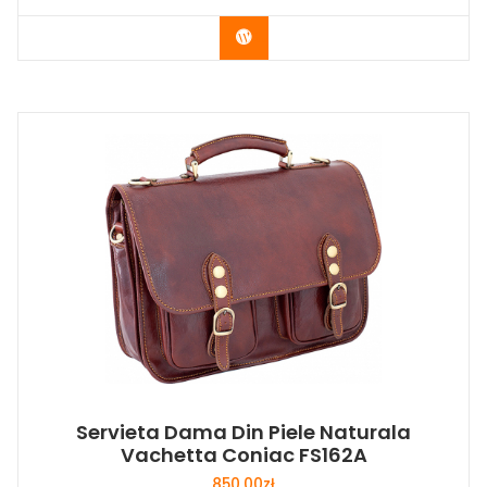
Buy Now
Servieta Dama Din Piele Naturala
Vachetta Coniac FS162A
850,00
zł