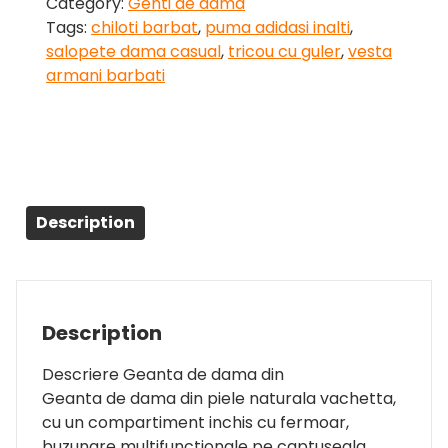
Category:
Genti de dama
Tags:
chiloti barbat
,
puma adidasi inalti
,
salopete dama casual
,
tricou cu guler
,
vesta
armani barbati
Description
Description
Descriere Geanta de dama din
Geanta de dama din piele naturala vachetta,
cu un compartiment inchis cu fermoar,
buzunare multifunctionale pe captuseala,