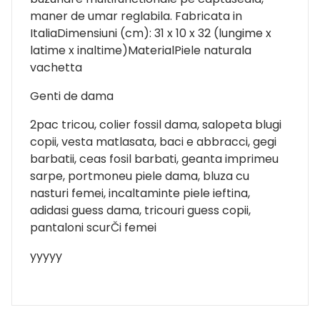
maner de umar reglabila. Fabricata in
ItaliaDimensiuni (cm): 31 x 10 x 32 (lungime x
latime x inaltime)MaterialPiele naturala
vachetta
Genti de dama
2pac tricou, colier fossil dama, salopeta blugi
copii, vesta matlasata, baci e abbracci, gegi
barbatii, ceas fosil barbati, geanta imprimeu
sarpe, portmoneu piele dama, bluza cu
nasturi femei, incaltaminte piele ieftina,
adidasi guess dama, tricouri guess copii,
pantaloni scurČi femei
yyyyy