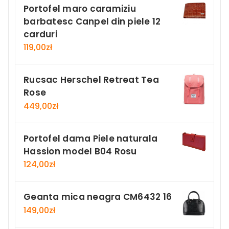
Portofel maro caramiziu
barbatesc Canpel din piele 12
carduri
119,00
zł
Rucsac Herschel Retreat Tea
Rose
449,00
zł
Portofel dama Piele naturala
Hassion model B04 Rosu
124,00
zł
Geanta mica neagra CM6432 16
149,00
zł