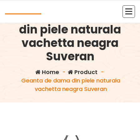
Skip
Andrea
to
Geanta de dama
content
Kolejna witryna oparta na WordPressie
din piele naturala
vachetta neagra
Suveran
Home
-
Product
-
Geanta de dama din piele naturala
vachetta neagra Suveran