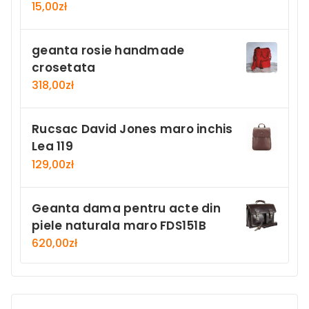
15,00
zł
geanta rosie handmade
crosetata
318,00
zł
Rucsac David Jones maro inchis
Lea 119
129,00
zł
Geanta dama pentru acte din
piele naturala maro FDS151B
620,00
zł