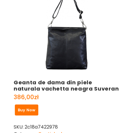
Geanta de dama din piele
naturala vachetta neagra Suveran
386,00
zł
Buy Now
SKU:
2c18a7422978