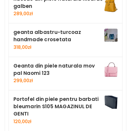
galben
289,00
zł
geanta albastru-turcoaz
handmade crosetata
318,00
zł
Geanta din piele naturala mov
pal Naomi 123
299,00
zł
Portofel din piele pentru barbati
bleumarin S105 MAGAZINUL DE
GENTI
120,00
zł