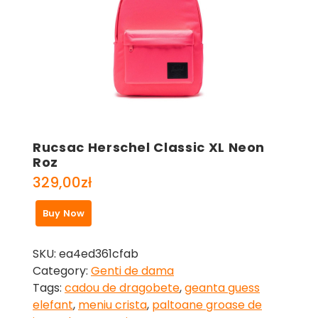
Rucsac Herschel Classic XL Neon
Roz
329,00
zł
Buy Now
SKU:
ea4ed361cfab
Category:
Genti de dama
Tags:
cadou de dragobete
,
geanta guess
elefant
,
meniu crista
,
paltoane groase de