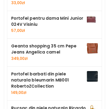
33,00
zł
Portofel pentru dama Mini Junior
024V Visiniu
57,00
zł
Geanta shopping 35 cm Pepe
Jeans Angelica camel
349,00
zł
Portofel barbati din piele
naturala bleumarin MB001
RobertoZCollection
149,00
zł
Rucsac din piele naturala Ricardo