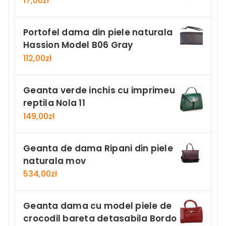
17,00
zł
Portofel dama din piele naturala
Hassion Model B06 Gray
112,00
zł
Geanta verde inchis cu imprimeu
reptila Nola 11
149,00
zł
Geanta de dama Ripani din piele
naturala mov
534,00
zł
Geanta dama cu model piele de
crocodil bareta detasabila Bordo