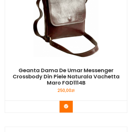
Geanta Dama De Umar Messenger
Crossbody Din Piele Naturala Vachetta
Maro FGD1114B
250,00
zł
Buy Now