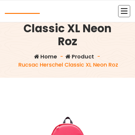
Skip
Andrea
to
Rucsac Herschel
content
Kolejna witryna oparta na WordPressie
Classic XL Neon
Roz
Home
-
Product
-
Rucsac Herschel Classic XL Neon Roz