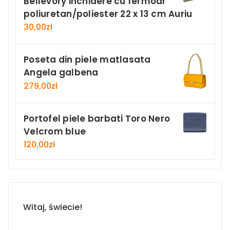
Bellevory inchidere cu fermoar
poliuretan/poliester 22 x 13 cm Auriu
30,00
zł
Poseta din piele matlasata
Angela galbena
279,00
zł
Portofel piele barbati Toro Nero
Velcrom blue
120,00
zł
Witaj, świecie!