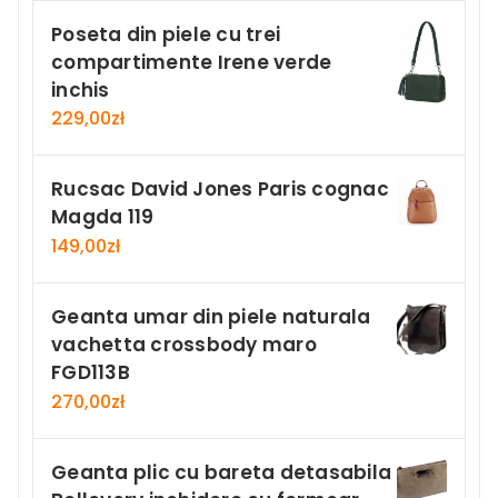
Poseta din piele cu trei
compartimente Irene verde
inchis
229,00
zł
Rucsac David Jones Paris cognac
Magda 119
149,00
zł
Geanta umar din piele naturala
vachetta crossbody maro
FGD113B
270,00
zł
Geanta plic cu bareta detasabila