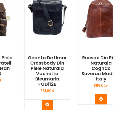
 Piele
Geanta De Umar
Rucsac Din Pi
atelli
Crossbody Din
Naturala
eran
Piele Naturala
Cognac
B
Vachetta
Suveran Made
Bleumarin
Italy
ł
FGD112E
899,00
zł
331,00
zł
y Now
Buy 
Buy Now