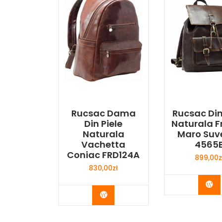
Rucsac Dama
Rucsac Din
Din Piele
Naturala Fr
Naturala
Maro Suv
Vachetta
4565
Coniac FRD124A
899,00
z
830,00
zł
Bu
Buy Now