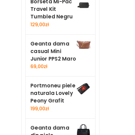
Borseta Mi-Pac
Travel Kit
Tumbled Negru
129,00
zł
Geanta dama
casual Mini
Junior PPS2 Maro
69,00
zł
Portmoneu piele
naturala Lovely
Peony Grafit
199,00
zł
Geanta dama