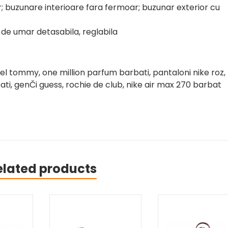
 buzunare interioare fara fermoar; buzunar exterior cu
de umar detasabila, reglabila
el tommy, one million parfum barbati, pantaloni nike roz,
bati, genČi guess, rochie de club, nike air max 270 barbat
elated products