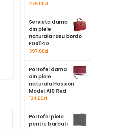
279,00
zł
Servieta dama
din piele
naturala rosu bordo
FDS114D
397,00
zł
Portofel dama
din piele
naturala Hassion
Model A10 Red
124,00
zł
Portofel piele
pentru barbati