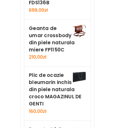
FDS136B
699,00
zł
Geanta de
umar crossbody
din piele naturala
miere FP1150C
210,00
zł
Plic de ocazie
bleumarin inchis
din piele naturala
croco MAGAZINUL DE
GENTI
160,00
zł