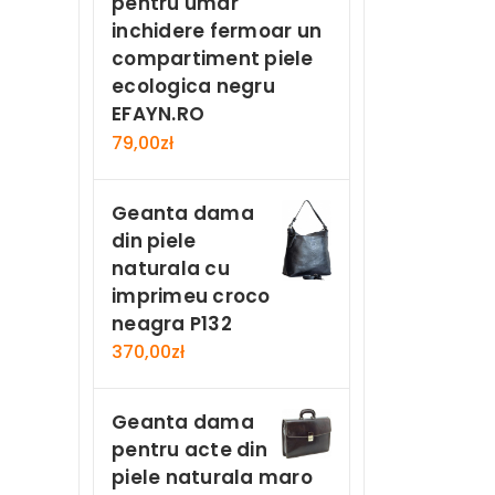
pentru umar
inchidere fermoar un
compartiment piele
ecologica negru
EFAYN.RO
79,00
zł
Geanta dama
din piele
naturala cu
imprimeu croco
neagra P132
370,00
zł
Geanta dama
pentru acte din
piele naturala maro