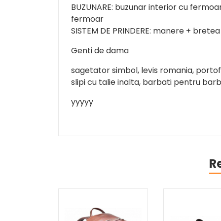
BUZUNARE: buzunar interior cu fermoar;
fermoar
SISTEM DE PRINDERE: manere + bretea 
Genti de dama
sagetator simbol, levis romania, portof
slipi cu talie inalta, barbati pentru bar
yyyyy
R