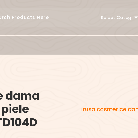
e dama
 piele
Trusa cosmetice dam
 TD104D