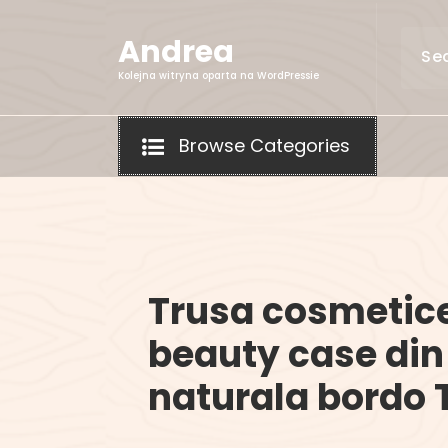
Skip
to
Andrea
content
Kolejna witryna oparta na WordPressie
Browse Categories
Trusa cosmetic
beauty case din
naturala bordo