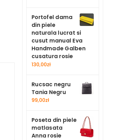
Portofel dama
din piele
naturala lucrat si
cusut manual Eva
Handmade Galben
cusatura rosie
130,00
zł
Rucsac negru
Tania Negru
99,00
zł
Poseta din piele
matlasata
Anna rosie