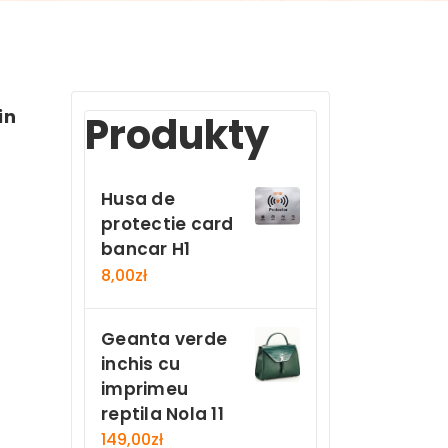
in
Produkty
Husa de
protectie card
bancar H1
8,00
zł
Geanta verde
inchis cu
imprimeu
reptila Nola 11
149,00
zł