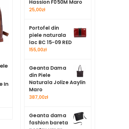
Hassion F050M Maro
25,00
zł
Portofel din
piele naturala
lac BC 15-09 RED
155,00
zł
ele
Geanta Dama
din Piele
Naturala Jolize Aaylin
 In
Maro
387,00
zł
Now
Geanta dama
fashion bareta