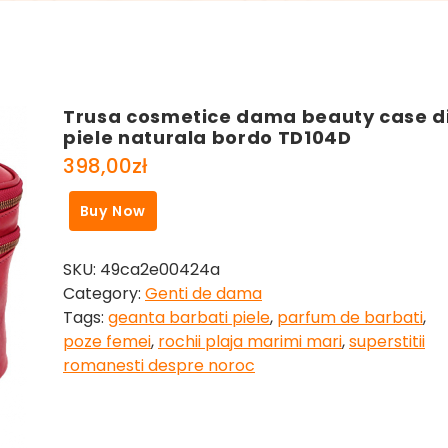
Trusa cosmetice dama beauty case d
piele naturala bordo TD104D
398,00
zł
Buy Now
SKU:
49ca2e00424a
Category:
Genti de dama
Tags:
geanta barbati piele
,
parfum de barbati
,
poze femei
,
rochii plaja marimi mari
,
superstitii
romanesti despre noroc