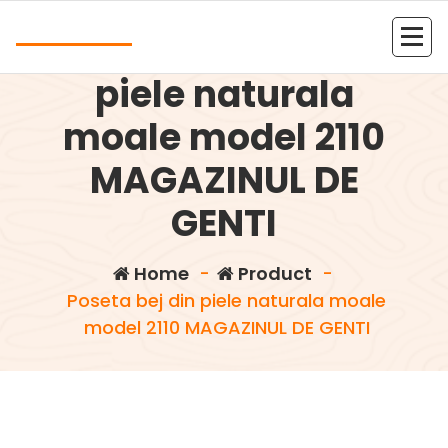
Skip
Andrea
to
Poseta bej din
content
Kolejna witryna oparta na WordPressie
piele naturala
moale model 2110
MAGAZINUL DE
GENTI
Home
-
Product
-
Poseta bej din piele naturala moale
model 2110 MAGAZINUL DE GENTI