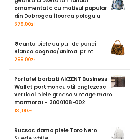
geanta crosetata manual
ornamentata cu motivul popular
din Dobrogea floarea pologului
578,00
zł
Geanta piele cu par de ponei
Bianca cognac/animal print
299,00
zł
Portofel barbati AKZENT Business
Wallet portmoneu stil englezesc
vertical piele groasa vintage maro
marmorat - 3000108-002
131,00
zł
Rucsac dama piele Toro Nero
Suede white