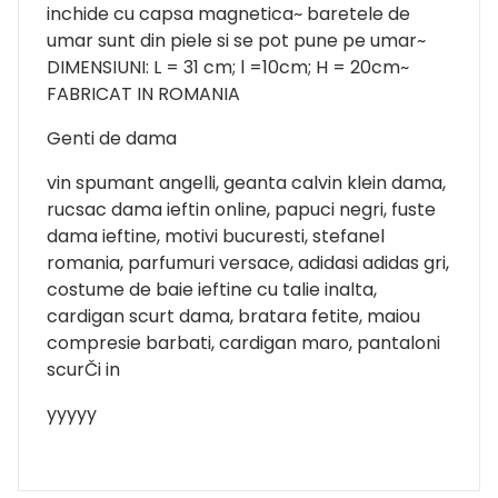
inchide cu capsa magnetica~ baretele de
umar sunt din piele si se pot pune pe umar~
DIMENSIUNI: L = 31 cm; l =10cm; H = 20cm~
FABRICAT IN ROMANIA
Genti de dama
vin spumant angelli, geanta calvin klein dama,
rucsac dama ieftin online, papuci negri, fuste
dama ieftine, motivi bucuresti, stefanel
romania, parfumuri versace, adidasi adidas gri,
costume de baie ieftine cu talie inalta,
cardigan scurt dama, bratara fetite, maiou
compresie barbati, cardigan maro, pantaloni
scurČi in
yyyyy