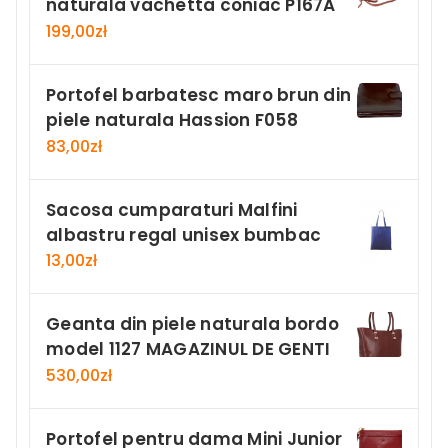
naturala vachetta coniac P167A
199,00
zł
Portofel barbatesc maro brun din
piele naturala Hassion F058
83,00
zł
Sacosa cumparaturi Malfini
albastru regal unisex bumbac
13,00
zł
Geanta din piele naturala bordo
model 1127 MAGAZINUL DE GENTI
530,00
zł
Portofel pentru dama Mini Junior