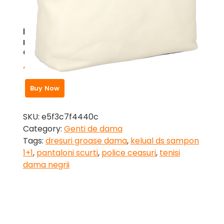
Poseta bej din piele naturala
moale model 2110 MAGAZINUL DE
GENTI
420,00
zł
Buy Now
SKU:
e5f3c7f4440c
Category:
Genti de dama
Tags:
dresuri groase dama
,
kelual ds sampon
1+1
,
pantaloni scurti
,
police ceasuri
,
tenisi
dama negrii