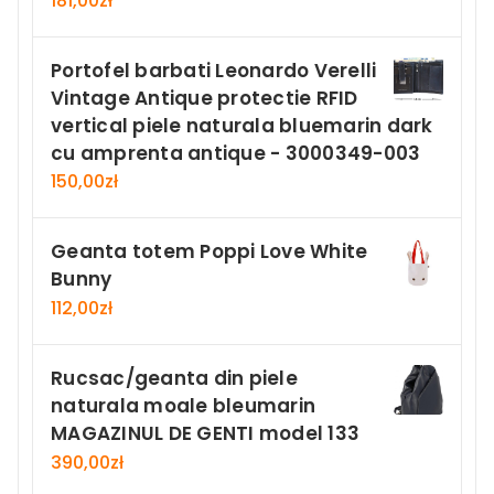
181,00
zł
Portofel barbati Leonardo Verelli
Vintage Antique protectie RFID
vertical piele naturala bluemarin dark
cu amprenta antique - 3000349-003
150,00
zł
Geanta totem Poppi Love White
Bunny
112,00
zł
Rucsac/geanta din piele
naturala moale bleumarin
MAGAZINUL DE GENTI model 133
390,00
zł