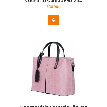
Vachetta Coniac FRD124A
830,00
zł
Buy Now
Geanta Piele Naturala Ella Roz