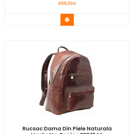
499,00
zł
Buy Now
Rucsac Dama Din Piele Naturala