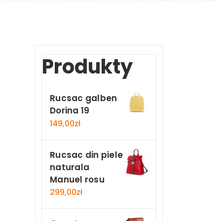
Produkty
Rucsac galben
Dorina 19
149,00
zł
Rucsac din piele
naturala
Manuel rosu
299,00
zł