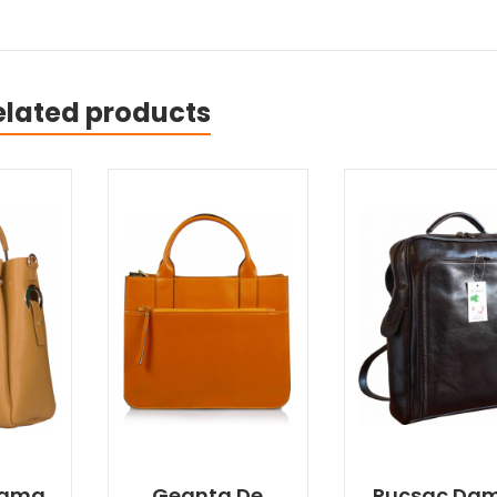
elated products
Dama
Geanta De
Rucsac Da