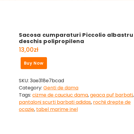
Sacosa cumparaturi Piccolio albastru
deschis polipropilena
13,00
zł
Buy Now
SKU:
3ae318e7bcad
Category:
Genti de dama
Tags:
cizme de cauciuc dama
,
geaca puf barbati
,
pantaloni scurti barbati adidas
,
rochii drepte de
ocazie
,
tabel marime inel