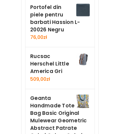
Portofel din
piele pentru
barbati Hassion L-
20026 Negru
76,00
zł
Rucsac
Herschel Little
America Gri
509,00
zł
Geanta
Handmade Tote
Bag Basic Original
Mulewear Geometric
Abstract Patrate