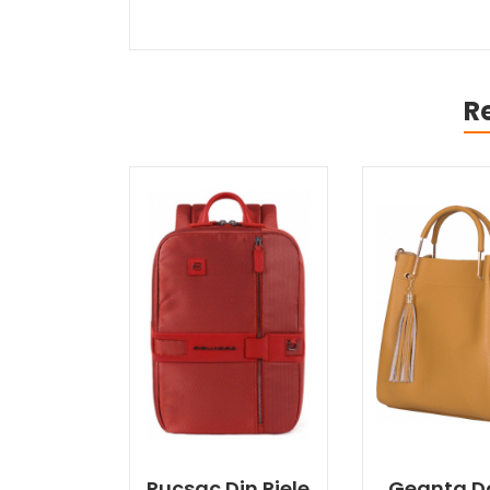
R
Rucsac Din Piele
Geanta 