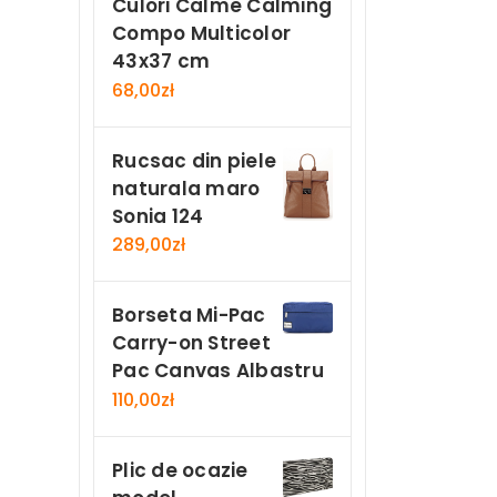
Culori Calme Calming
Compo Multicolor
43x37 cm
68,00
zł
Rucsac din piele
naturala maro
Sonia 124
289,00
zł
Borseta Mi-Pac
Carry-on Street
Pac Canvas Albastru
110,00
zł
Plic de ocazie