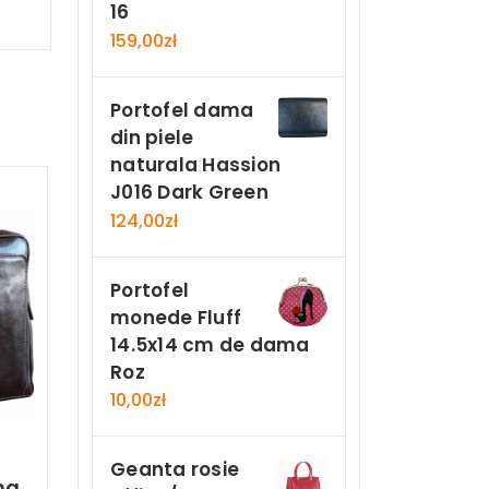
16
159,00
zł
Portofel dama
din piele
naturala Hassion
J016 Dark Green
124,00
zł
Portofel
monede Fluff
14.5x14 cm de dama
Roz
10,00
zł
Geanta rosie
ma