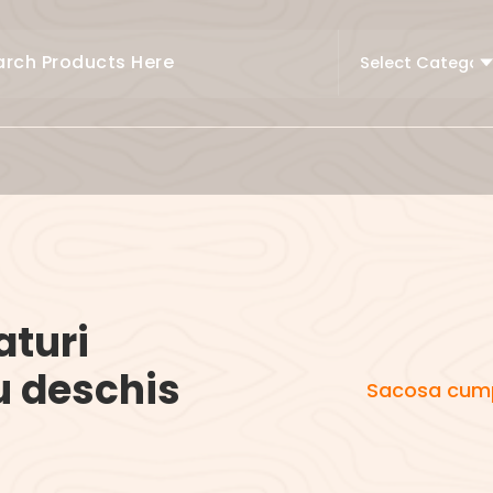
turi
u deschis
Sacosa cumpa