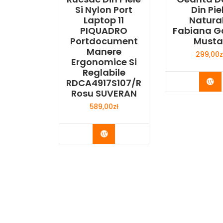
Si Nylon Port
Din Pie
Laptop 11
Natura
PIQUADRO
Fabiana G
Portdocument
Musta
Manere
299,00
z
Ergonomice Si
Reglabile
Bu
RDCA4917S107/R
Rosu SUVERAN
589,00
zł
Buy Now