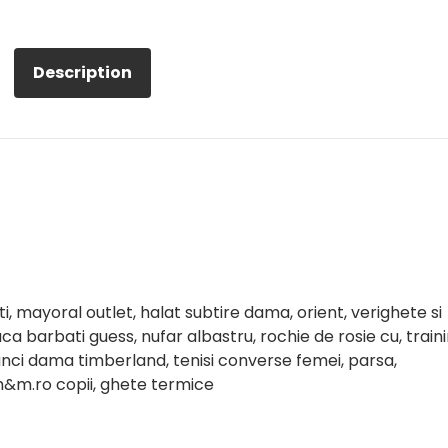
Description
, mayoral outlet, halat subtire dama, orient, verighete si
ca barbati guess, nufar albastru, rochie de rosie cu, train
nci dama timberland, tenisi converse femei, parsa,
 h&m.ro copii, ghete termice