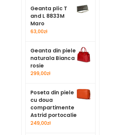
Geanta plic T
and L 8833M
Maro
63,00
zł
Geanta din piele
naturala Bianca
rosie
299,00
zł
Poseta din piele
cu doua
compartimente
Astrid portocalie
249,00
zł