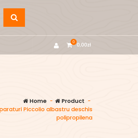
0
0,00
zł
Home
-
Product
-
raturi Piccolio albastru deschis
polipropilena