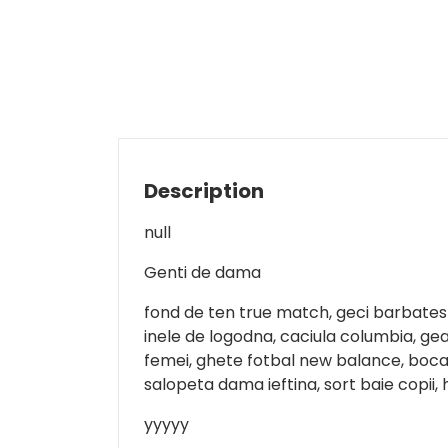
Description
null
Genti de dama
fond de ten true match, geci barbatesti
inele de logodna, caciula columbia, gea
femei, ghete fotbal new balance, boca
salopeta dama ieftina, sort baie copii,
yyyyy