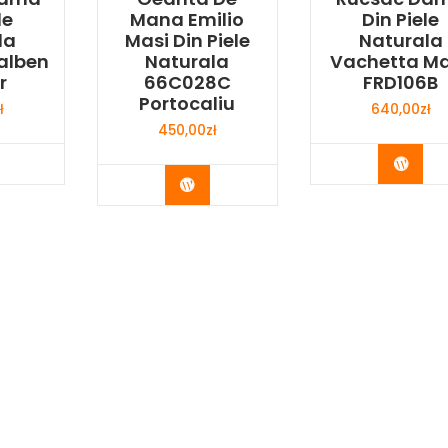
le
Mana Emilio
Din Piele
la
Masi Din Piele
Naturala
alben
Naturala
Vachetta M
r
66C028C
FRD106B
Portocaliu
ł
640,00
zł
450,00
zł
y Now
Buy 
Buy Now