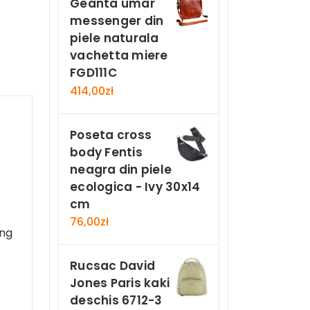
Geanta umar
messenger din
piele naturala
vachetta miere
FGD111C
414,00
zł
Poseta cross
body Fentis
neagra din piele
ecologica - Ivy 30x14
cm
76,00
zł
ing
Rucsac David
Jones Paris kaki
deschis 6712-3