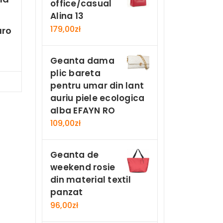
office/casual
Alina 13
179,00
zł
aro
Geanta dama
plic bareta
Now
pentru umar din lant
auriu piele ecologica
alba EFAYN RO
109,00
zł
Geanta de
weekend rosie
din material textil
panzat
96,00
zł