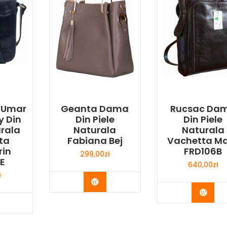
 Umar
Geanta Dama
Rucsac Da
y Din
Din Piele
Din Piele
urala
Naturala
Naturala
ta
Fabiana Bej
Vachetta M
rin
FRD106B
299,00
zł
E
640,00
zł
ł
Buy Now
Buy 
y Now