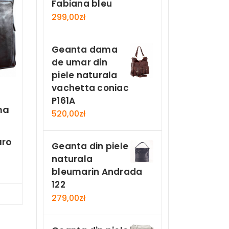
Fabiana bleu
299,00
zł
Geanta dama
de umar din
piele naturala
vachetta coniac
P161A
ma
520,00
zł
aro
Geanta din piele
naturala
bleumarin Andrada
122
Now
279,00
zł