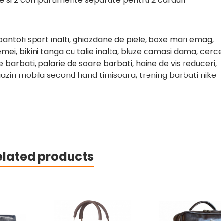
e si 2 compartimente separate pentru 2 carduri
antofi sport inalti, ghiozdane de piele, boxe mari emag,
femei, bikini tanga cu talie inalta, bluze camasi dama, cerce
 barbati, palarie de soare barbati, haine de vis reduceri,
agazin mobila second hand timisoara, trening barbati nike
elated products