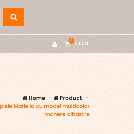
0
0,00
zł
Home
-
Product
-
iele Mariella cu model multicolor
manere albastre