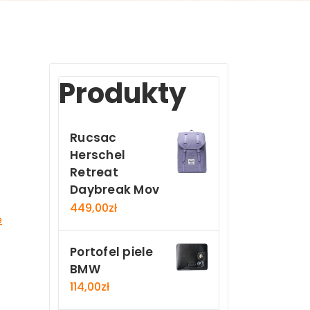
Produkty
Rucsac
Herschel
Retreat
Daybreak Mov
449,00
zł
e
Portofel piele
BMW
114,00
zł