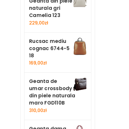
Geanta din piele
naturala gri
Camelia 123
229,00
zł
Rucsac mediu
cognac 6744-5
18
169,00
zł
Geanta de
umar crossbody
din piele naturala
maro FGD110B
310,00
zł
Geanta dama