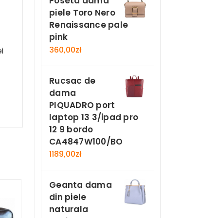
Poseta dama
piele Toro Nero
Renaissance pale
pink
360,00
zł
i
Rucsac de
dama
PIQUADRO port
laptop 13 3/ipad pro
12 9 bordo
CA4847W100/BO
1189,00
zł
Geanta dama
din piele
naturala