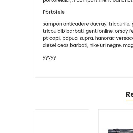
portofelului), 1 compartiment bancnot
Portofele
sampon anticadere ducray, tricourile, p
tricou alb barbati, genti online, orsay 
pt copii, papuci supra, hanorac versace
diesel ceas barbati, nike uri negre, m
yyyyy
R