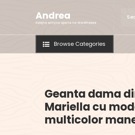
Skip
to
Andrea
content
Kolejna witryna oparta na WordPressie
Browse Categories
Geanta dama din
Mariella cu mod
multicolor mane