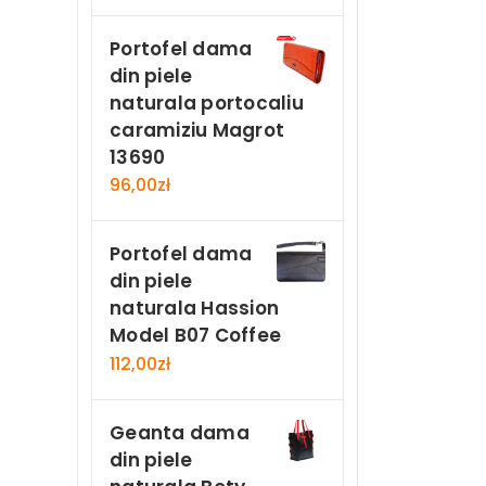
Portofel dama
din piele
naturala portocaliu
caramiziu Magrot
13690
96,00
zł
Portofel dama
din piele
naturala Hassion
Model B07 Coffee
112,00
zł
Geanta dama
din piele