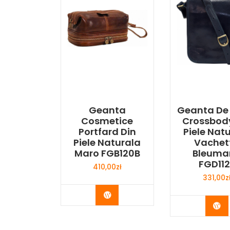
Geanta
Geanta De
Cosmetice
Crossbod
Portfard Din
Piele Nat
Piele Naturala
Vachet
Maro FGB120B
Bleuma
FGD112
410,00
zł
331,00
z
Buy Now
Bu