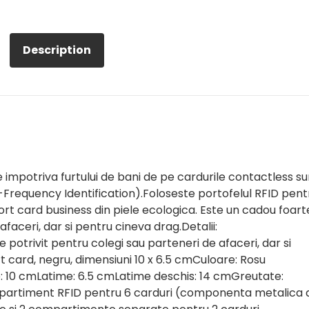
Description
impotriva furtului de bani de pe cardurile contactless su
Frequency Identification).Foloseste portofelul RFID pent
Port card business din piele ecologica. Este un cadou foart
afaceri, dar si pentru cineva drag.Detalii:
 potrivit pentru colegi sau parteneri de afaceri, dar si
t card, negru, dimensiuni 10 x 6.5 cmCuloare: Rosu
: 10 cmLatime: 6.5 cmLatime deschis: 14 cmGreutate:
partiment RFID pentru 6 carduri (componenta metalica 