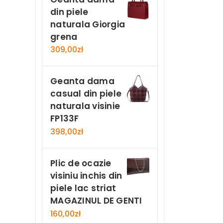
din piele
naturala Giorgia
grena
309,00
zł
Geanta dama
casual din piele
naturala visinie
FP133F
398,00
zł
Plic de ocazie
visiniu inchis din
piele lac striat
MAGAZINUL DE GENTI
160,00
zł