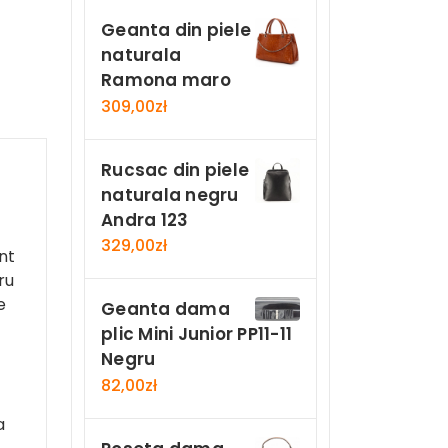
Geanta din piele
naturala
Ramona maro
309,00
zł
Rucsac din piele
naturala negru
Andra 123
329,00
zł
nt
ru
e
Geanta dama
plic Mini Junior PP11-11
Negru
82,00
zł
a