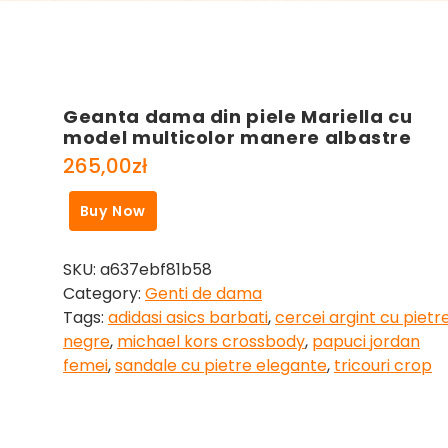
Geanta dama din piele Mariella cu
model multicolor manere albastre
265,00
zł
Buy Now
SKU:
a637ebf81b58
Category:
Genti de dama
Tags:
adidasi asics barbati
,
cercei argint cu pietr
negre
,
michael kors crossbody
,
papuci jordan
femei
,
sandale cu pietre elegante
,
tricouri crop