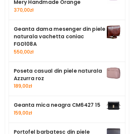
Mery Handmade Orange
370,00
zł
Geanta dama mesenger din piele
naturala vachetta coniac
FGD108A
550,00
zł
Poseta casual din piele naturala
Azzurra roz
189,00
zł
Geanta mica neagra CM6427 15
159,00
zł
Portofel barbatesc din piele