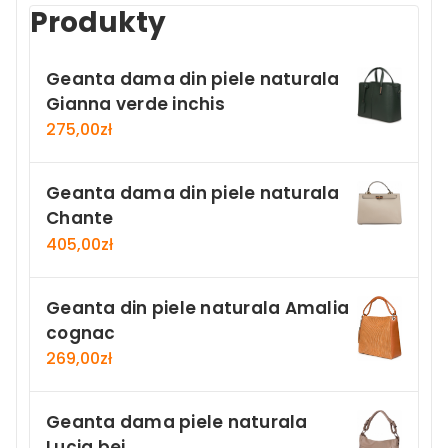
Produkty
Geanta dama din piele naturala
Gianna verde inchis
275,00
zł
Geanta dama din piele naturala
Chante
405,00
zł
Geanta din piele naturala Amalia
cognac
269,00
zł
Geanta dama piele naturala
Lucia bej