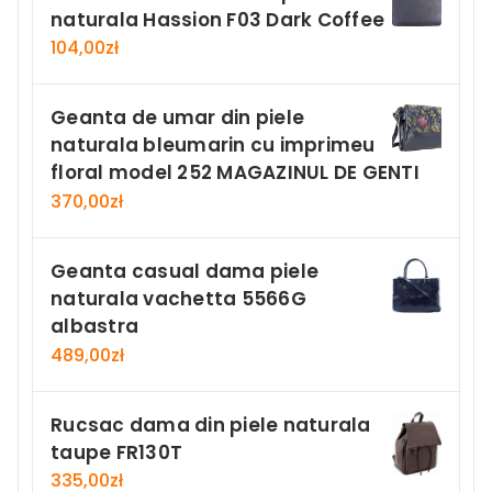
naturala Hassion F03 Dark Coffee
104,00
zł
Geanta de umar din piele
naturala bleumarin cu imprimeu
floral model 252 MAGAZINUL DE GENTI
370,00
zł
Geanta casual dama piele
naturala vachetta 5566G
albastra
489,00
zł
Rucsac dama din piele naturala
taupe FR130T
335,00
zł