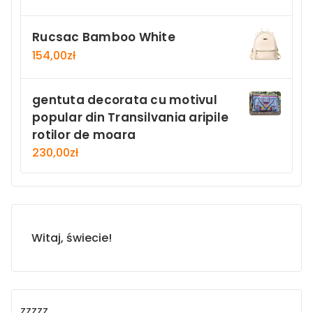
Rucsac Bamboo White
154,00
zł
gentuta decorata cu motivul
popular din Transilvania aripile
rotilor de moara
230,00
zł
Witaj, świecie!
zzzzz