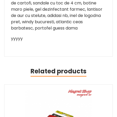
de cartofi, sandale cu toc de 4 cm, botine
maro piele, gel dezinfectant farmec, lantisor
de aur cu stelute, adidasi nb, inel de logodna
pret, windy bucuresti, atlantic ceas
barbatesc, portofel guess dama
yyyyy
Related products