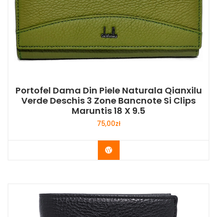
Portofel Dama Din Piele Naturala Qianxilu
Verde Deschis 3 Zone Bancnote Si Clips
Maruntis 18 X 9.5
75,00
zł
Buy Now