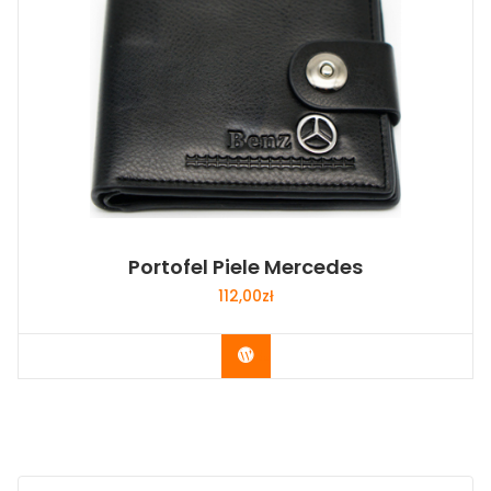
Portofel Piele Mercedes
112,00
zł
Buy Now