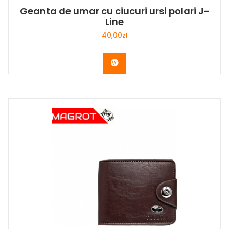
Geanta de umar cu ciucuri ursi polari J-
Line
40,00
zł
Buy Now