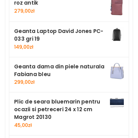
roz antik
279,00
zł
Geanta Laptop David Jones PC-
033 gri 19
149,00
zł
Geanta dama din piele naturala
Fabiana bleu
299,00
zł
Plic de seara bluemarin pentru
ocazii si petreceri 24 x 12 cm
Magrot 20130
45,00
zł