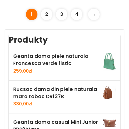
1
2
3
4
→
Produkty
Geanta dama piele naturala
Francesca verde fistic
259,00
zł
Rucsac dama din piele naturala
maro tabac DR137B
330,00
zł
Geanta dama casual Mini Junior