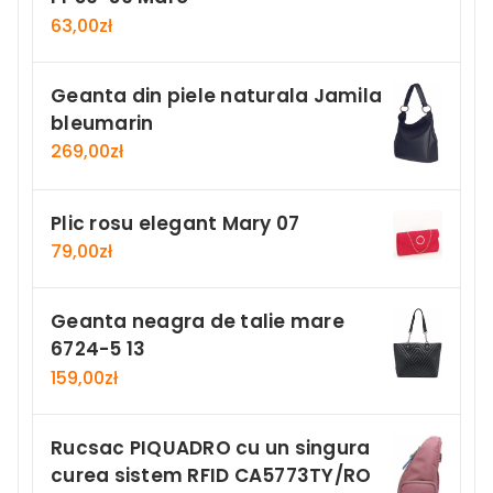
63,00
zł
Geanta din piele naturala Jamila
bleumarin
269,00
zł
Plic rosu elegant Mary 07
79,00
zł
Geanta neagra de talie mare
6724-5 13
159,00
zł
Rucsac PIQUADRO cu un singura
curea sistem RFID CA5773TY/RO