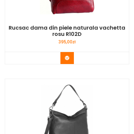
Rucsac dama din piele naturala vachetta
rosu R102D
395,00
zł
Buy Now