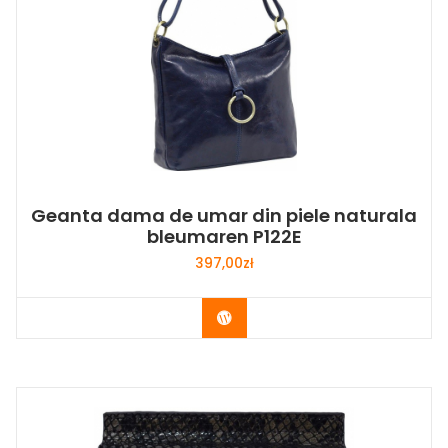
Geanta dama de umar din piele naturala
bleumaren P122E
397,00
zł
Buy Now