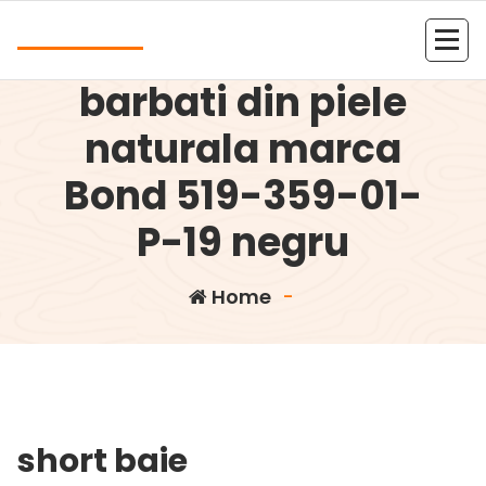
Skip
Andrea
to
Portofel piele
content
Kolejna witryna oparta na WordPressie
barbati din piele
naturala marca
Bond 519-359-01-
P-19 negru
Home
-
short baie