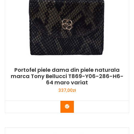
Portofel piele dama din piele naturala
marca Tony Bellucci T869-Y06-286-H6-
64 maro variat
337,00
zł
Buy Now