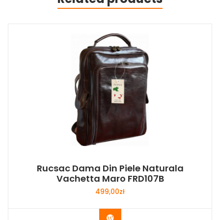
Rucsac Dama Din Piele Naturala
Vachetta Maro FRD107B
499,00
zł
Buy Now