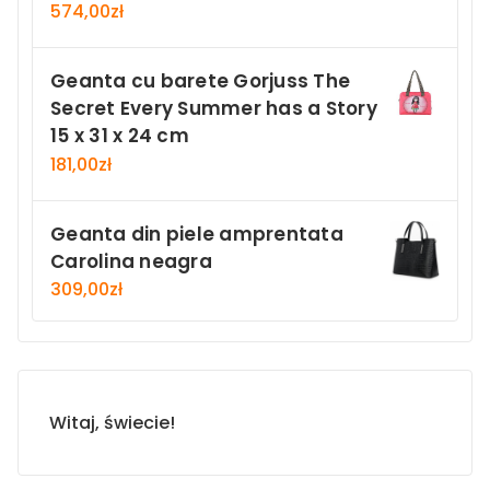
574,00
zł
Geanta cu barete Gorjuss The
Secret Every Summer has a Story
15 x 31 x 24 cm
181,00
zł
Geanta din piele amprentata
Carolina neagra
309,00
zł
Witaj, świecie!