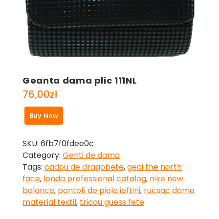
Geanta dama plic 111NL
76,00
zł
Buy Now
SKU:
6fb7f0fdee0c
Category:
Genti de dama
Tags:
cadou de dragobete
,
geci the north
face
,
londa professional catalog
,
nike new
balance
,
pantofi de piele ieftini
,
rucsac dama
material textil
,
tricou guess fete