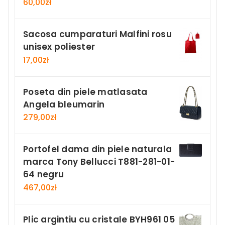
60,00
zł
Sacosa cumparaturi Malfini rosu
unisex poliester
17,00
zł
Poseta din piele matlasata
Angela bleumarin
279,00
zł
Portofel dama din piele naturala
marca Tony Bellucci T881-281-01-
64 negru
467,00
zł
Plic argintiu cu cristale BYH961 05