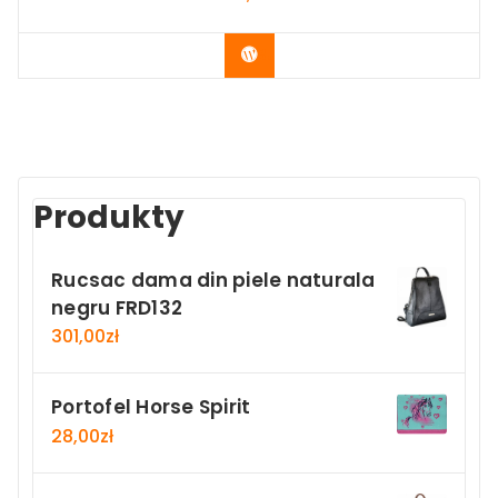
Buy Now
Produkty
Rucsac dama din piele naturala
negru FRD132
301,00
zł
Portofel Horse Spirit
28,00
zł