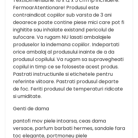
TextilDimensiune: 18 x 12 x 5 cmTip inchidere:
FermoarAtentionare! Produsul este
contraindicat copiilor sub varsta de 3 ani
deoarece poate contine piese mici care pot fi
inghitite sau inhalate existand pericolul de
sufocare. Va rugam NU lasati ambalajele
produselor la indemana copiilor. Indepartati
orice ambalaj al produsului inainte de a da
produsul copilului. Va rugam sa supravegheati
copilul in timp ce se foloseste acest produs.
Pastrati instructiunile si etichetele pentru
referinte viitoare. Pastrati produsul departe
de foc. Feriti produsul de temperaturi ridicate
si umiditate.
Genti de dama
pantofi mov piele intoarsa, ceas dama
versace, parfum barbati hermes, sandale fara
toc elegante, portmoneu piele