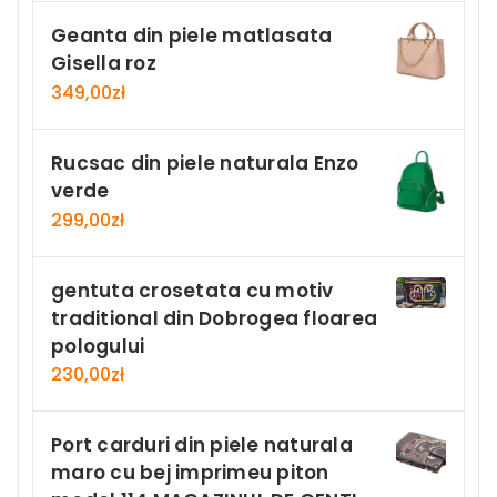
Geanta din piele matlasata
Gisella roz
349,00
zł
Rucsac din piele naturala Enzo
verde
299,00
zł
gentuta crosetata cu motiv
traditional din Dobrogea floarea
pologului
230,00
zł
Port carduri din piele naturala
maro cu bej imprimeu piton