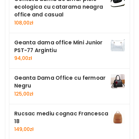
ecologica cu catarama neagra
office and casual
108,00
zł
Geanta dama office Mini Junior
PST-77 Argintiu
94,00
zł
Geanta Dama Office cu fermoar
Negru
125,00
zł
Rucsac mediu cognac Francesca
18
149,00
zł