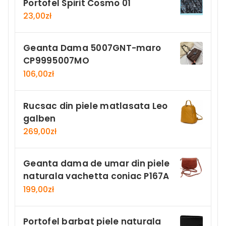
Portofel Spirit Cosmo 01
23,00
zł
Geanta Dama 5007GNT-maro
CP9995007MO
106,00
zł
Rucsac din piele matlasata Leo
galben
269,00
zł
Geanta dama de umar din piele
naturala vachetta coniac P167A
199,00
zł
Portofel barbat piele naturala