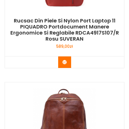
Rucsac Din Piele Si Nylon Port Laptop 11
PIQUADRO Portdocument Manere
Ergonomice Si Reglabile RDCA4917S107/R
Rosu SUVERAN
589,00
zł
Buy Now