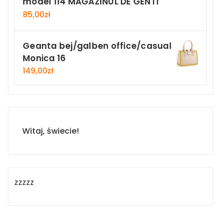
model 114 MAGAZINUL DE GENTI
85,00
zł
Geanta bej/galben office/casual
Monica 16
149,00
zł
Witaj, świecie!
zzzzz