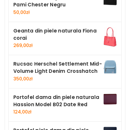
Pami Chester Negru
50,00
zł
Geanta din piele naturala Fiona
corai
269,00
zł
Rucsac Herschel Settlement Mid-
Volume Light Denim Crosshatch
350,00
zł
Portofel dama din piele naturala
Hassion Model B02 Date Red
124,00
zł