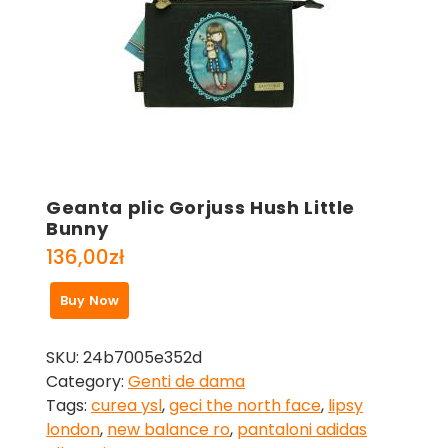
Geanta plic Gorjuss Hush Little
Bunny
136,00
zł
Buy Now
SKU:
24b7005e352d
Category:
Genti de dama
Tags:
curea ysl
,
geci the north face
,
lipsy
london
,
new balance ro
,
pantaloni adidas