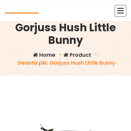
Skip
Andrea
to
Geanta plic
content
Kolejna witryna oparta na WordPressie
Gorjuss Hush Little
Bunny
Home
-
Product
-
Geanta plic Gorjuss Hush Little Bunny