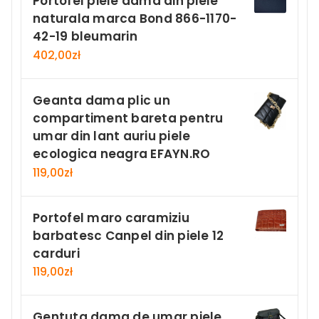
Portofel piele dama din piele
naturala marca Bond 866-1170-
42-19 bleumarin
402,00
zł
Geanta dama plic un
compartiment bareta pentru
umar din lant auriu piele
ecologica neagra EFAYN.RO
119,00
zł
Portofel maro caramiziu
barbatesc Canpel din piele 12
carduri
119,00
zł
Gentuta dama de umar piele