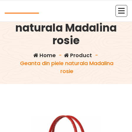
Skip
Andrea
to
Geanta din piele
content
Kolejna witryna oparta na WordPressie
naturala Madalina
rosie
Home
-
Product
-
Geanta din piele naturala Madalina
rosie