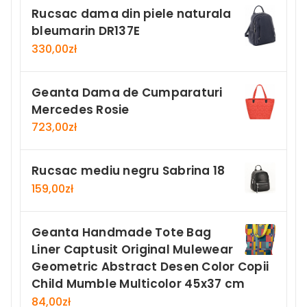
Rucsac dama din piele naturala
bleumarin DR137E
330,00
zł
Geanta Dama de Cumparaturi
Mercedes Rosie
723,00
zł
Rucsac mediu negru Sabrina 18
159,00
zł
Geanta Handmade Tote Bag
Liner Captusit Original Mulewear
Geometric Abstract Desen Color Copii
Child Mumble Multicolor 45x37 cm
84,00
zł