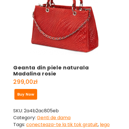
Geanta din piele naturala
Madalina rosie
299,00
zł
Buy Now
SKU:
2a4b2ac805eb
Category:
Genti de dama
Tags:
conecteaza-te la tik tok gratuit
,
lego