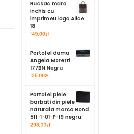
Rucsac maro
inchis cu
imprimeu logo Alice
18
149,00
zł
Portofel dama
Angela Moretti
177BN Negru
125,00
zł
Portofel piele
barbati din piele
naturala marca Bond
511-1-01-P-19 negru
298,00
zł