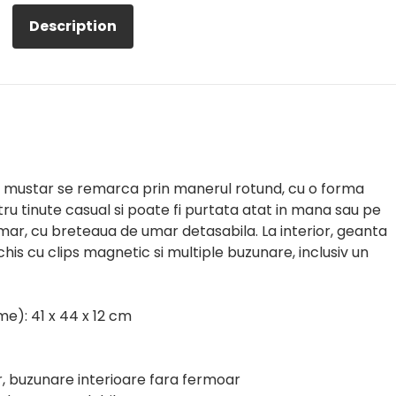
Description
 mustar se remarca prin manerul rotund, cu o forma
ru tinute casual si poate fi purtata atat in mana sau pe
umar, cu breteaua de umar detasabila. La interior, geanta
is cu clips magnetic si multiple buzunare, inclusiv un
me): 41 x 44 x 12 cm
, buzunare interioare fara fermoar