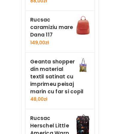
88,00
zł
Rucsac
caramiziu mare
Dana 117
149,00
zł
Geanta shopper
din material
textil satinat cu
imprimeu peisaj
marin cu far si copil
48,00
zł
Rucsac
Herschel Little
America Warp