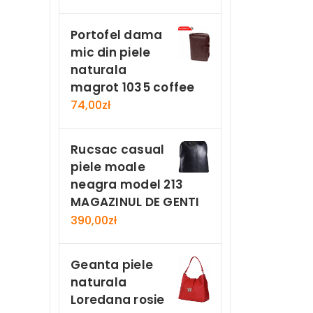
Portofel dama
mic din piele
naturala
magrot 1035 coffee
74,00
zł
Rucsac casual
piele moale
neagra model 213
MAGAZINUL DE GENTI
390,00
zł
Geanta piele
naturala
Loredana rosie