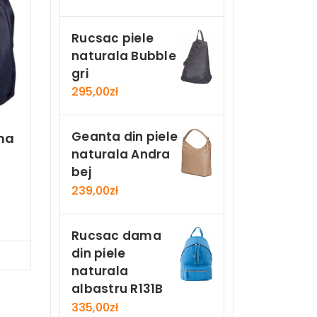
Rucsac piele
naturala Bubble
gri
295,00
zł
Geanta din piele
ma
naturala Andra
bej
239,00
zł
n
Rucsac dama
din piele
Now
naturala
albastru R131B
335,00
zł