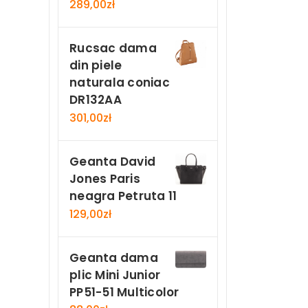
289,00
zł
Rucsac dama
din piele
naturala coniac
DR132AA
301,00
zł
Geanta David
Jones Paris
neagra Petruta 11
129,00
zł
Geanta dama
plic Mini Junior
PP51-51 Multicolor