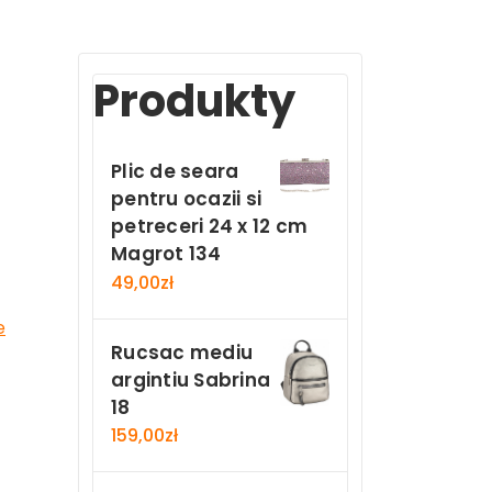
Produkty
Plic de seara
pentru ocazii si
petreceri 24 x 12 cm
Magrot 134
49,00
zł
e
Rucsac mediu
argintiu Sabrina
18
159,00
zł