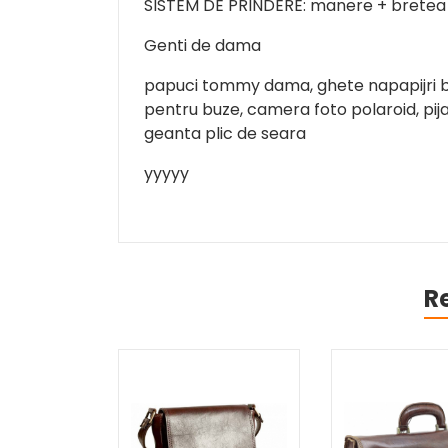
SISTEM DE PRINDERE: manere + bretea 
Genti de dama
papuci tommy dama, ghete napapijri ba
pentru buze, camera foto polaroid, pij
geanta plic de seara
yyyyy
R