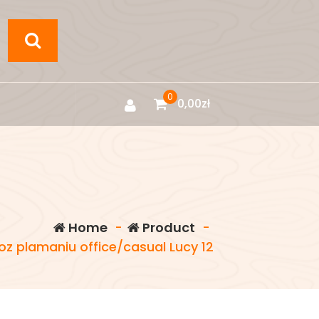
0
0,00
zł
Home
-
Product
-
oz plamaniu office/casual Lucy 12