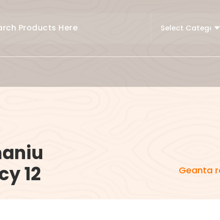
maniu
cy 12
Geanta r