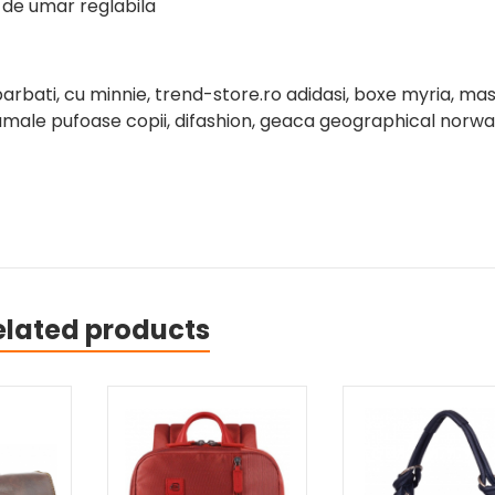
de umar reglabila
rbati, cu minnie, trend-store.ro adidasi, boxe myria, ma
amale pufoase copii, difashion, geaca geographical norwa
elated products