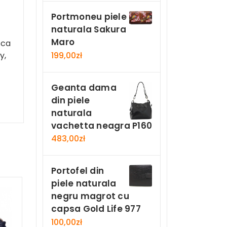
Portmoneu piele
naturala Sakura
Maro
sca
199,00
zł
y,
Geanta dama
din piele
naturala
vachetta neagra P160
483,00
zł
Portofel din
piele naturala
negru magrot cu
capsa Gold Life 977
100,00
zł