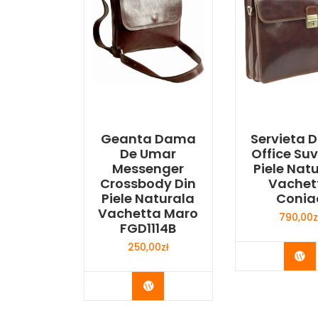
Geanta Dama
Servieta
De Umar
Office Su
Messenger
Piele Nat
Crossbody Din
Vachet
Piele Naturala
Conia
Vachetta Maro
790,00
z
FGD1114B
250,00
zł
Bu
Buy Now