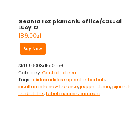
Geanta roz plamaniu office/casual
Lucy 12
189,00
zł
Buy Now
SKU:
99008d5c0ee6
Category:
Genti de dama
Tags:
adidasi adidas superstar barbati
,
incaltaminte new balance
,
joggeri dama
,
pijamal
barbati tex
,
tabel marimi champion