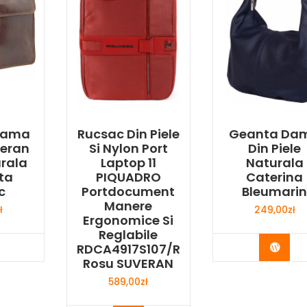
 Dama
Rucsac Din Piele
Geanta Da
veran
Si Nylon Port
Din Piele
urala
Laptop 11
Naturala
ta
PIQUADRO
Caterina
c
Portdocument
Bleumari
Manere
ł
249,00
zł
Ergonomice Si
Reglabile
y Now
Buy 
RDCA4917S107/R
Rosu SUVERAN
589,00
zł