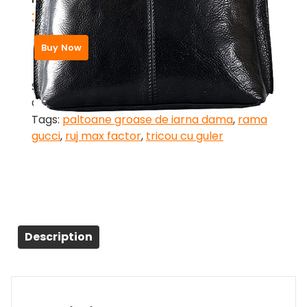
365,00
zł
Buy Now
SKU:
a85710162956
Category:
Genti de dama
Tags:
paltoane groase de iarna dama
,
rama
gucci
,
ruj max factor
,
tricou cu guler
Description