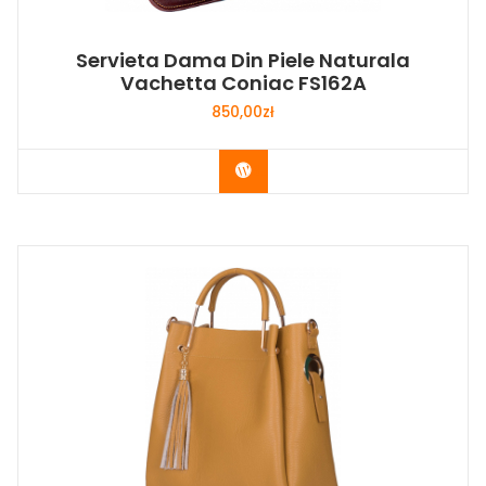
Servieta Dama Din Piele Naturala
Vachetta Coniac FS162A
850,00
zł
Buy Now