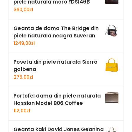
piele naturala maro FDS146B
360,00
zł
Geanta de dama The Bridge din
piele naturala neagra Suveran
1249,00
zł
Poseta din piele naturala Sierra
galbena
275,00
zł
Portofel dama din piele naturala
Hassion Model B06 Coffee
112,00
zł
Geanta kaki David Jones Geanina