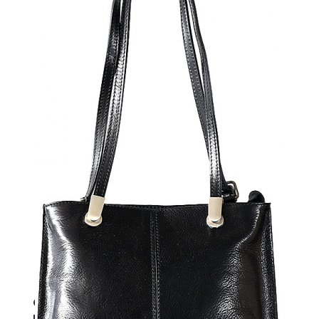
Geanta rucsac din piele naturala
neagra FP121