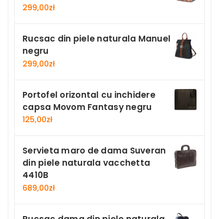
299,00
zł
Rucsac din piele naturala Manuel
negru
299,00
zł
Portofel orizontal cu inchidere
capsa Movom Fantasy negru
125,00
zł
Servieta maro de dama Suveran
din piele naturala vacchetta
4410B
689,00
zł
Rucsac dama din piele naturala