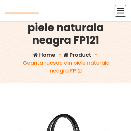
Skip
Andrea
to
Geanta rucsac din
content
Kolejna witryna oparta na WordPressie
piele naturala
neagra FP121
Home
-
Product
-
Geanta rucsac din piele naturala
neagra FP121