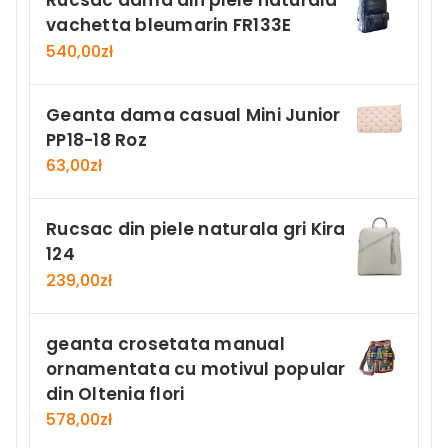
vachetta bleumarin FR133E
540,00
zł
Geanta dama casual Mini Junior
PP18-18 Roz
63,00
zł
Rucsac din piele naturala gri Kira
124
239,00
zł
geanta crosetata manual
ornamentata cu motivul popular
din Oltenia flori
578,00
zł