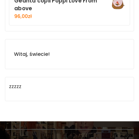
Geanta copii Poppi Love From
above
96,00
zł
Witaj, świecie!
zzzzz