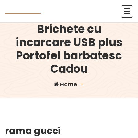
Skip
Andrea
to
Set format din 2
content
Kolejna witryna oparta na WordPressie
Brichete cu
incarcare USB plus
Portofel barbatesc
Cadou
Home
-
rama gucci