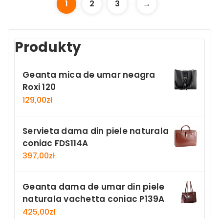
1
2
3
→
Produkty
Geanta mica de umar neagra
Roxi 120
129,00
zł
Servieta dama din piele naturala
coniac FDS114A
397,00
zł
Geanta dama de umar din piele
naturala vachetta coniac P139A
425,00
zł