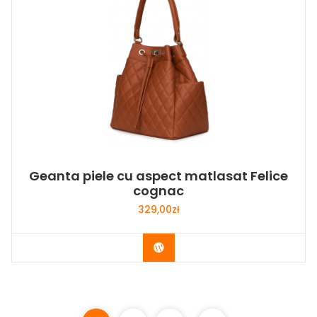
Geanta piele cu aspect matlasat Felice
cognac
329,00
zł
Buy Now