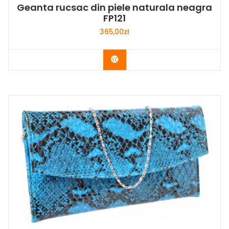
Geanta rucsac din piele naturala neagra
FP121
365,00
zł
Buy Now