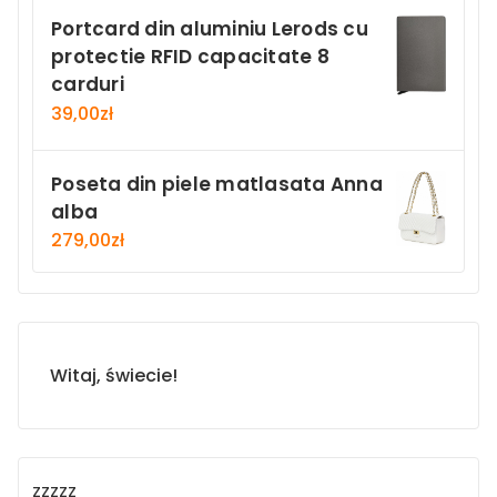
Portcard din aluminiu Lerods cu
protectie RFID capacitate 8
carduri
39,00
zł
Poseta din piele matlasata Anna
alba
279,00
zł
Witaj, świecie!
zzzzz