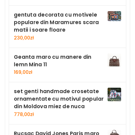
gentuta decorata cu motivele
populare din Maramures scara
matii i soare floare
230,00
zł
Geanta maro cu manere din
lemn Mina 11
169,00
zł
set genti handmade crosetate
ornamentate cu motivul popular
din Moldova miez de nuca
778,00
zł
Rucsac David Jones Paris maro