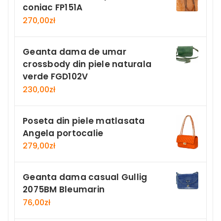
coniac FP151A
270,00
zł
Geanta dama de umar
crossbody din piele naturala
verde FGD102V
230,00
zł
Poseta din piele matlasata
Angela portocalie
279,00
zł
Geanta dama casual Gullig
2075BM Bleumarin
76,00
zł