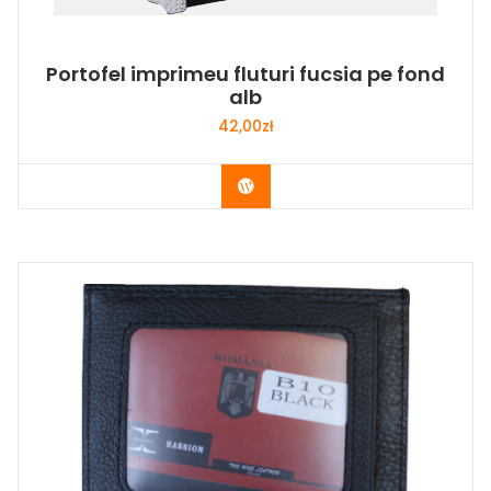
Portofel imprimeu fluturi fucsia pe fond
alb
42,00
zł
Buy Now