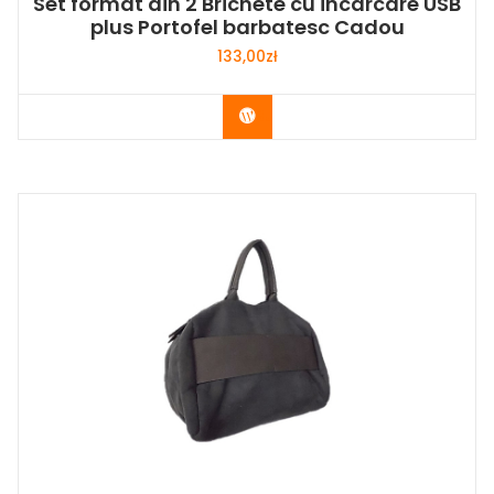
Set format din 2 Brichete cu incarcare USB
plus Portofel barbatesc Cadou
133,00
zł
Buy Now