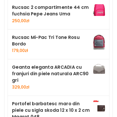
Rucsac 2 compartimente 44 cm
fuchsia Pepe Jeans Uma
250,00
zł
Rucsac Mi-Pac Tri Tone Rosu
Bordo
179,00
zł
Geanta eleganta ARCADIA cu
franjuri din piele naturala ARC90
gri
329,00
zł
Portofel barbatesc maro din
piele cu sigla skoda 12 x 10 x 2 cm
Magrot 048