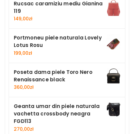
Rucsac caramiziu mediu Gianina
119
149,00
zł
Portmoneu piele naturala Lovely
Lotus Rosu
199,00
zł
Poseta dama piele Toro Nero
Renaissance black
360,00
zł
Geanta umar din piele naturala
vachetta crossbody neagra
FGD113
270,00
zł