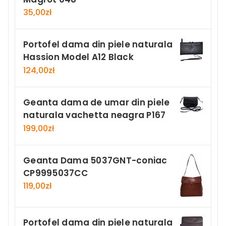
35,00
zł
Portofel dama din piele naturala
Hassion Model A12 Black
124,00
zł
Geanta dama de umar din piele
naturala vachetta neagra P167
199,00
zł
Geanta Dama 5037GNT-coniac
CP9995037CC
119,00
zł
Portofel dama din piele naturala