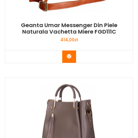
Geanta Umar Messenger Din Piele
Naturala Vachetta Miere FGD111C
414,00
zł
Buy Now