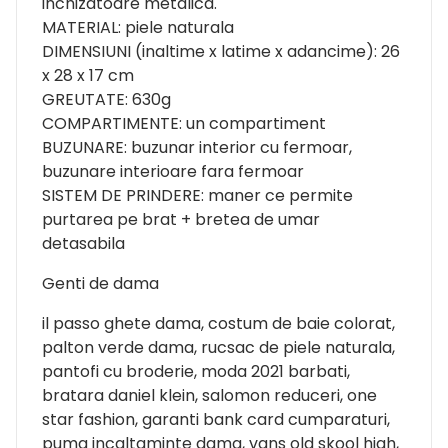
inchizatoare metalica.
MATERIAL: piele naturala
DIMENSIUNI (inaltime x latime x adancime): 26
x 28 x 17 cm
GREUTATE: 630g
COMPARTIMENTE: un compartiment
BUZUNARE: buzunar interior cu fermoar,
buzunare interioare fara fermoar
SISTEM DE PRINDERE: maner ce permite
purtarea pe brat + bretea de umar
detasabila
Genti de dama
il passo ghete dama, costum de baie colorat,
palton verde dama, rucsac de piele naturala,
pantofi cu broderie, moda 2021 barbati,
bratara daniel klein, salomon reduceri, one
star fashion, garanti bank card cumparaturi,
puma incaltaminte dama, vans old skool high,