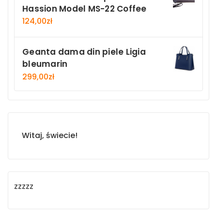
Hassion Model MS-22 Coffee
124,00
zł
Geanta dama din piele Ligia
bleumarin
299,00
zł
Witaj, świecie!
zzzzz