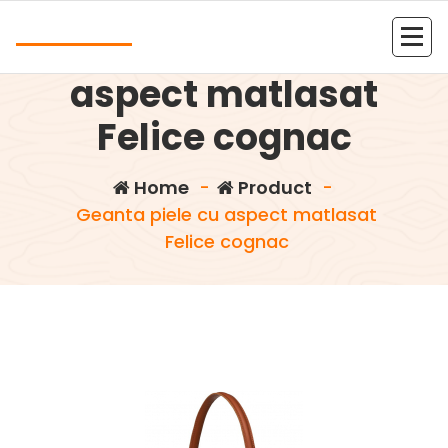
Skip
Andrea
to
Geanta piele cu
content
Kolejna witryna oparta na WordPressie
aspect matlasat
Felice cognac
Home
-
Product
-
Geanta piele cu aspect matlasat
Felice cognac