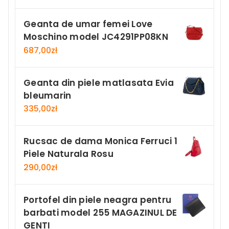
Geanta de umar femei Love
Moschino model JC4291PP08KN
687,00
zł
Geanta din piele matlasata Evia
bleumarin
335,00
zł
Rucsac de dama Monica Ferruci 1
Piele Naturala Rosu
290,00
zł
Portofel din piele neagra pentru
barbati model 255 MAGAZINUL DE
GENTI