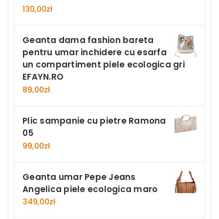
130,00
zł
Geanta dama fashion bareta
pentru umar inchidere cu esarfa
un compartiment piele ecologica gri
EFAYN.RO
89,00
zł
Plic sampanie cu pietre Ramona
05
99,00
zł
Geanta umar Pepe Jeans
Angelica piele ecologica maro
349,00
zł