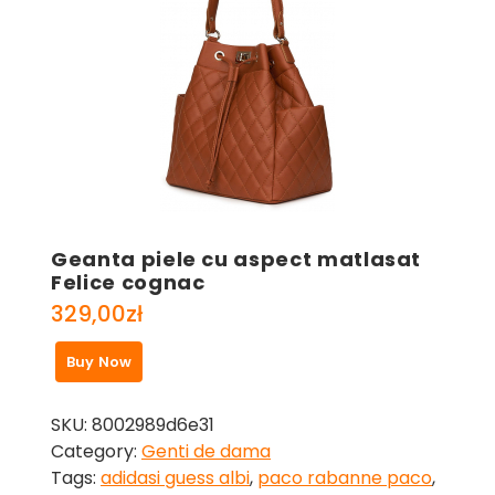
Geanta piele cu aspect matlasat
Felice cognac
329,00
zł
Buy Now
SKU:
8002989d6e31
Category:
Genti de dama
Tags:
adidasi guess albi
,
paco rabanne paco
,