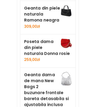
Geanta din piele
naturala
Ramona neagra
309,00
zł
Poseta dama
din piele
naturala Donna rosie
259,00
zł
Geanta dama
de mana New
Bags 2
buzunare frontale
bareta detasabila si
ajustabila inclusa