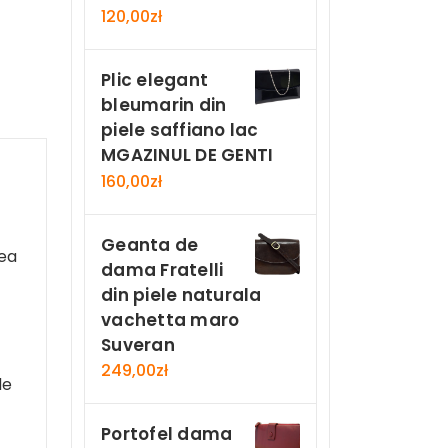
120,00
zł
Plic elegant
bleumarin din
piele saffiano lac
MGAZINUL DE GENTI
160,00
zł
Geanta de
tea
dama Fratelli
din piele naturala
vachetta maro
Suveran
249,00
zł
de
Portofel dama