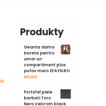
Produkty
Geanta dama
bareta pentru
umar un
compartiment plus
pufos maro EFAYN.RO
89,00
zł
bi
,
Portofel piele
barbati Toro
Nero Velcrom black