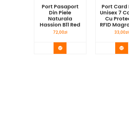
Port Pasaport
Port Card
Din Piele
Unisex 7 C
Naturala
Cu Prote
Hassion B11 Red
RFID Magro
72,00
zł
33,00
zł
Buy Now
Bu