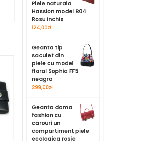
Piele naturala
Hassion model B04
Rosu inchis
124,00
zł
Geanta tip
saculet din
piele cu model
floral Sophia FF5
neagra
299,00
zł
Geanta dama
fashion cu
carouri un
compartiment piele
ecologica rosie