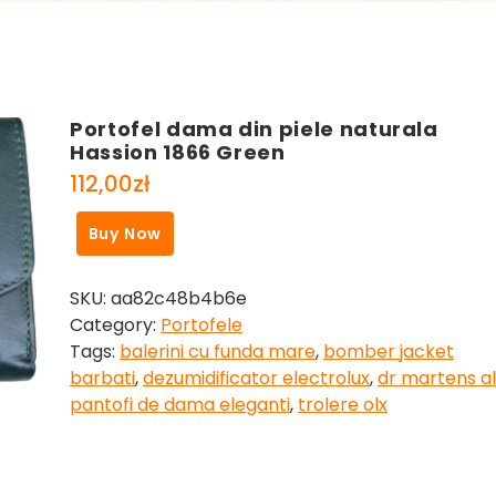
Portofel dama din piele naturala
Hassion 1866 Green
112,00
zł
Buy Now
SKU:
aa82c48b4b6e
Category:
Portofele
Tags:
balerini cu funda mare
,
bomber jacket
barbati
,
dezumidificator electrolux
,
dr martens al
pantofi de dama eleganti
,
trolere olx