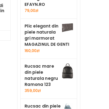
EFAYN.RO
di
in
79,00
zł
Plic elegant din
piele naturala
Now
gri marmorat
MAGAZINUL DE GENTI
160,00
zł
Rucsac mare
din piele
naturala negru
Ramona 123
359,00
zł
Rucsac din piele