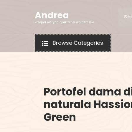
Skip
to
Andrea
content
Kolejna witryna oparta na WordPressie
Browse Categories
Portofel dama di
naturala Hassio
Green