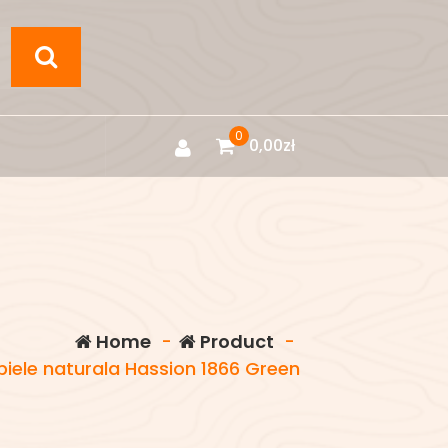
0
0,00
zł
Home
-
Product
-
piele naturala Hassion 1866 Green