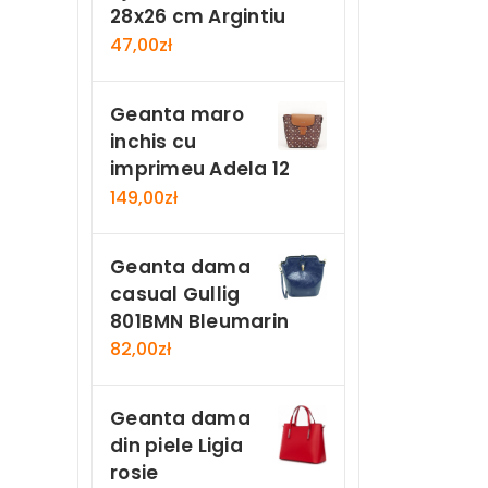
28x26 cm Argintiu
47,00
zł
Geanta maro
inchis cu
imprimeu Adela 12
149,00
zł
Geanta dama
casual Gullig
801BMN Bleumarin
82,00
zł
Geanta dama
din piele Ligia
rosie