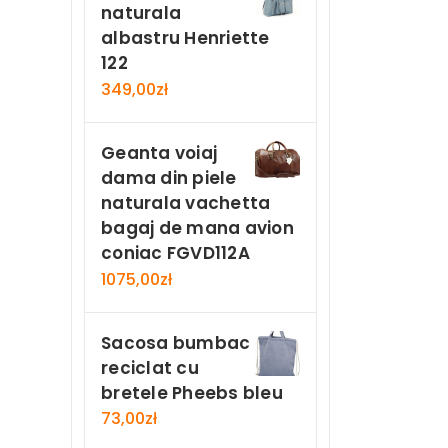
naturala
albastru Henriette
122
349,00
zł
Geanta voiaj
dama din piele
naturala vachetta
bagaj de mana avion
coniac FGVD112A
1075,00
zł
Sacosa bumbac
reciclat cu
bretele Pheebs bleu
73,00
zł