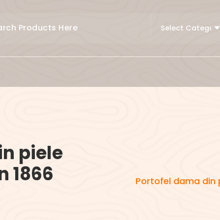
n piele
n 1866
Portofel dama din 