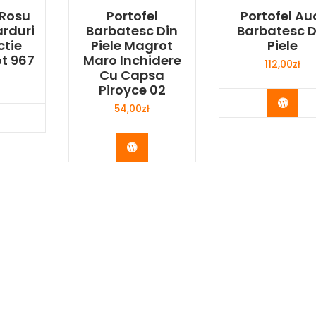
 Rosu
Portofel
Portofel Au
arduri
Barbatesc Din
Barbatesc D
ctie
Piele Magrot
Piele
t 967
Maro Inchidere
112,00
zł
Cu Capsa
Piroyce 02
Buy 
54,00
zł
y Now
Buy Now