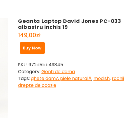
Geanta Laptop David Jones PC-033
albastru inchis 19
149,00
zł
Buy Now
SKU:
972d5bb49845
Category:
Genti de dama
Tags:
ghete damÄ piele naturalÄ
,
modish
,
rochii
drepte de ocazie