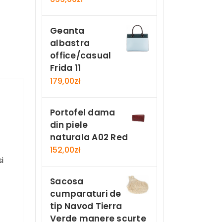
Geanta
albastra
office/casual
Frida 11
179,00
zł
Portofel dama
din piele
naturala A02 Red
152,00
zł
i
Sacosa
cumparaturi de
tip Navod Tierra
Verde manere scurte