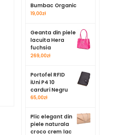
Bumbac Organic
19,00
zł
Geanta din piele
lacuita Hera
fuchsia
269,00
zł
Portofel RFID
iUni P4 10
carduri Negru
65,00
zł
Plic elegant din
piele naturala
croco crem lac