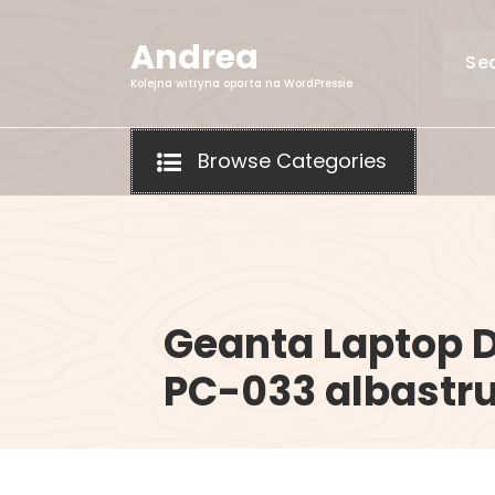
Skip
to
Andrea
content
Kolejna witryna oparta na WordPressie
Browse Categories
Geanta Laptop 
PC-033 albastru