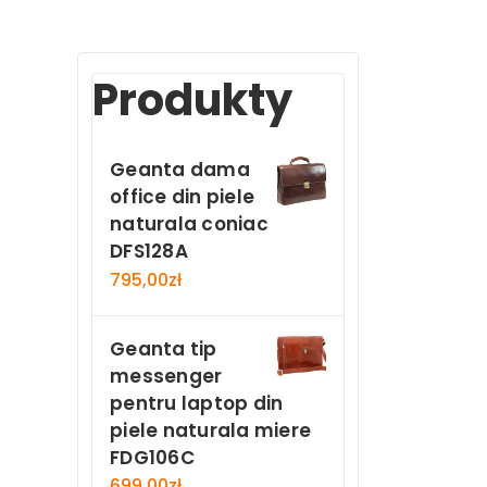
Produkty
Geanta dama
office din piele
naturala coniac
DFS128A
795,00
zł
Geanta tip
messenger
pentru laptop din
piele naturala miere
FDG106C
699,00
zł