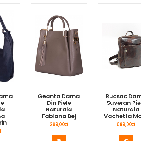
Dama
Geanta Dama
Rucsac Da
le
Din Piele
Suveran Pie
la
Naturala
Naturala
na
Fabiana Bej
Vachetta M
rin
299,00
zł
689,00
zł
ł