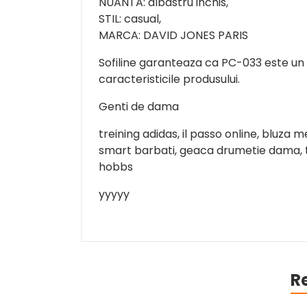
NUANTA: albastru inchis,
STIL: casual,
MARCA: DAVID JONES PARIS
Sofiline garanteaza ca PC-033 este un 
caracteristicile produsului.
Genti de dama
treining adidas, il passo online, bluza 
smart barbati, geaca drumetie dama, ti
hobbs
yyyyy
R