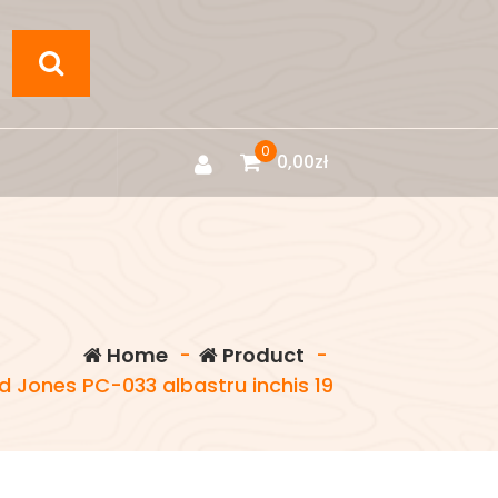
0
0,00
zł
Home
-
Product
-
 Jones PC-033 albastru inchis 19