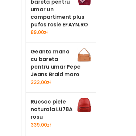
bareta pentru
umar un
compartiment plus
pufos rosie EFAYN.RO
89,00
zł
Geanta mana
cu bareta
pentru umar Pepe
Jeans Braid maro
333,00
zł
Rucsac piele
naturala LU78A
rosu
339,00
zł