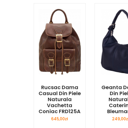
Rucsac Dama
Geanta 
Casual Din Piele
Din Pie
Naturala
Natura
Vachetta
Cateri
Coniac FRD125A
Bleuma
645,00
zł
249,00
z