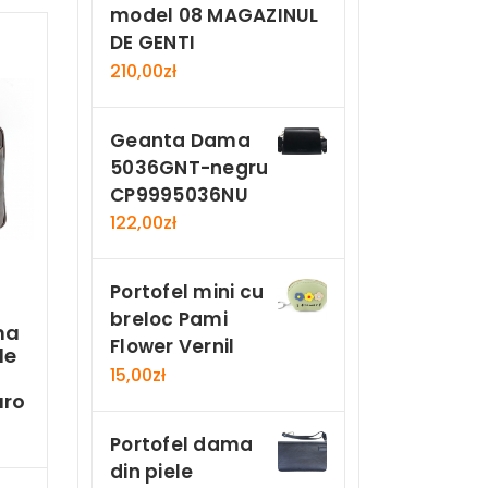
model 08 MAGAZINUL
DE GENTI
210,00
zł
Geanta Dama
5036GNT-negru
CP9995036NU
122,00
zł
Portofel mini cu
breloc Pami
ma
Flower Vernil
le
15,00
zł
aro
Portofel dama
din piele