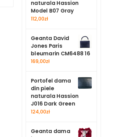
Now
naturala Hassion
Model B07 Gray
112,00
zł
Geanta David
Jones Paris
bleumarin CM6488 16
169,00
zł
Portofel dama
din piele
naturala Hassion
J016 Dark Green
124,00
zł
Geanta dama