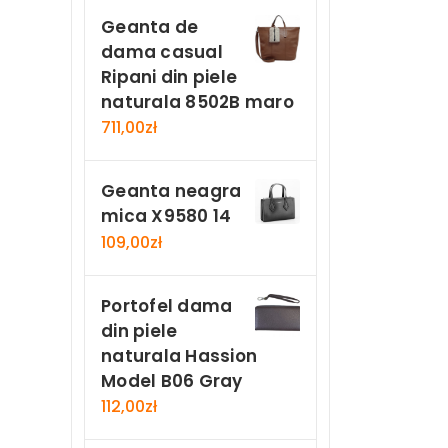
Geanta de
dama casual
Ripani din piele
naturala 8502B maro
711,00
zł
Geanta neagra
mica X9580 14
109,00
zł
Portofel dama
din piele
naturala Hassion
Model B06 Gray
112,00
zł