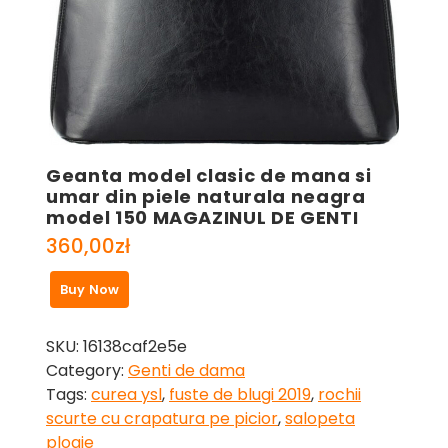
Geanta model clasic de mana si
umar din piele naturala neagra
model 150 MAGAZINUL DE GENTI
360,00
zł
Buy Now
SKU:
16138caf2e5e
Category:
Genti de dama
Tags:
curea ysl
,
fuste de blugi 2019
,
rochii
scurte cu crapatura pe picior
,
salopeta
ploaie