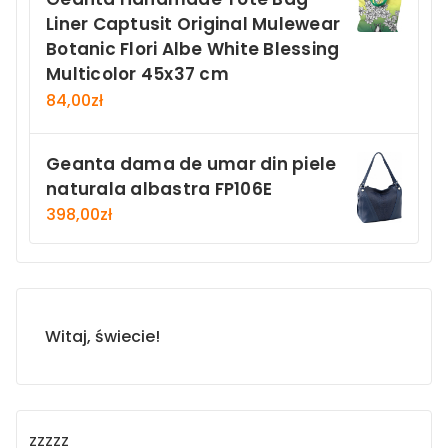
Liner Captusit Original Mulewear
Botanic Flori Albe White Blessing
Multicolor 45x37 cm
84,00
zł
Geanta dama de umar din piele
naturala albastra FP106E
398,00
zł
Witaj, świecie!
zzzzz