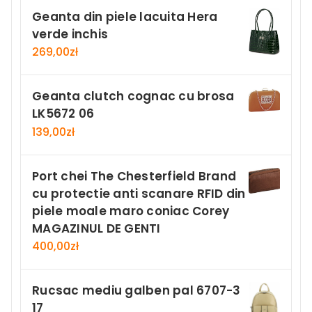
Geanta din piele lacuita Hera
verde inchis
269,00
zł
Geanta clutch cognac cu brosa
LK5672 06
139,00
zł
Port chei The Chesterfield Brand
cu protectie anti scanare RFID din
piele moale maro coniac Corey
MAGAZINUL DE GENTI
400,00
zł
Rucsac mediu galben pal 6707-3
17