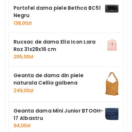
Portofel dama piele Bethca BC51
Negru
138,00
zł
Rucsac de dama Ella Icon Lara
Roz 31x28x16 cm
205,00
zł
Geanta de dama din piele
naturala Cellia galbena
249,00
zł
Geanta dama Mini Junior BTOGH-
17 Albastru
94,00
zł