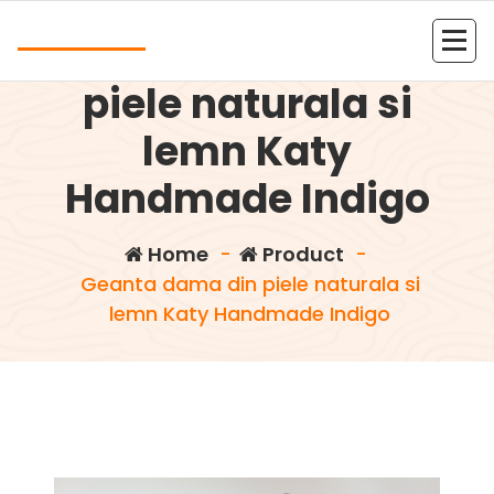
Skip
Andrea
to
Geanta dama din
content
Kolejna witryna oparta na WordPressie
piele naturala si
lemn Katy
Handmade Indigo
Home
-
Product
-
Geanta dama din piele naturala si
lemn Katy Handmade Indigo