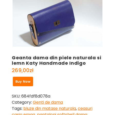
Geanta dama din piele naturala si
lemn Katy Handmade Indigo
269,00
zł
Buy Now
SKU:
684fdf8d078a
Category:
Genti de dama
Tags:
bluze din matase naturala
,
ceasuri
casio emag
,
pantaloni softshell dama