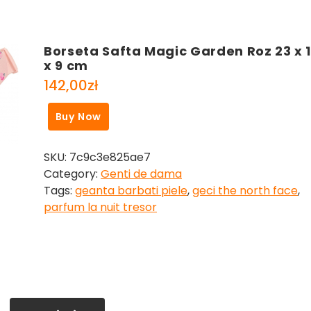
Borseta Safta Magic Garden Roz 23 x 
x 9 cm
142,00
zł
Buy Now
SKU:
7c9c3e825ae7
Category:
Genti de dama
Tags:
geanta barbati piele
,
geci the north face
,
parfum la nuit tresor