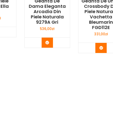
iele
Geanta De
Geanta De U
Ella
Dama Eleganta
Crossbody D
Arcadia Din
Piele Natura
Piele Naturala
Vachetta
ł
9279A Gri
Bleumari
FGD112E
536,00
zł
y Now
331,00
zł
Buy Now
Buy 