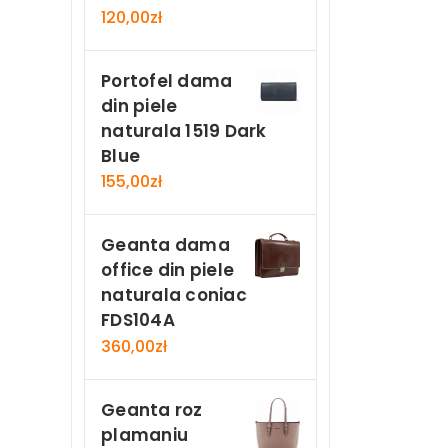
120,00
zł
Portofel dama
din piele
naturala 1519 Dark
Blue
155,00
zł
Geanta dama
office din piele
naturala coniac
FDS104A
360,00
zł
Geanta roz
plamaniu