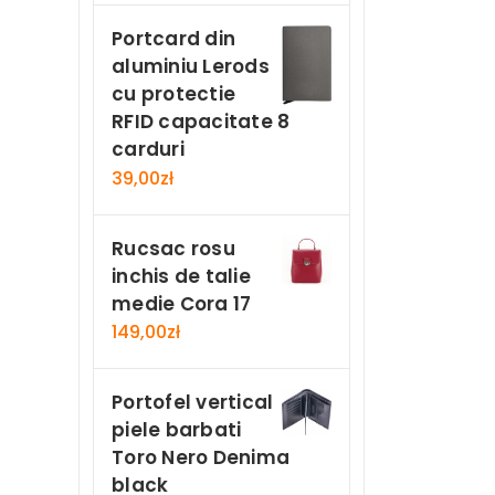
Portcard din
aluminiu Lerods
cu protectie
RFID capacitate 8
carduri
39,00
zł
Rucsac rosu
inchis de talie
medie Cora 17
149,00
zł
Portofel vertical
piele barbati
Toro Nero Denima
black