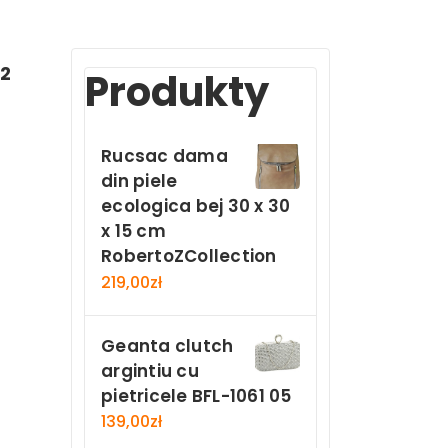
12
Produkty
Rucsac dama
din piele
ecologica bej 30 x 30
x 15 cm
RobertoZCollection
219,00
zł
Geanta clutch
argintiu cu
pietricele BFL-1061 05
139,00
zł