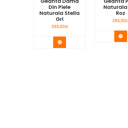
Geanta Dama
Geanta P
Din Piele
Naturala 
Naturala Stella
Roz
Gri
265,00
z
265,00
zł
Bu
Buy Now