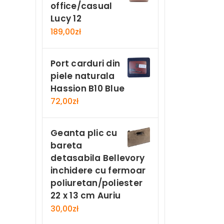
office/casual
Lucy 12
189,00
zł
Port carduri din
piele naturala
Hassion B10 Blue
72,00
zł
Geanta plic cu
bareta
detasabila Bellevory
inchidere cu fermoar
poliuretan/poliester
22 x 13 cm Auriu
30,00
zł