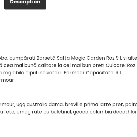
Description
oba, cumpărati Borsetă Safta Magic Garden Roz 9 L si alt
 cea mai bună calitate la cel mai bun pret! Culoare: Roz
ă reglabilă Tipul încuietorii: Fermoar Capacitate: 9 L
ermoar
armour, ugg australia dama, breville prima latte pret, palt
ru fete, emag rate cu buletinul, geaca columbia decathlon