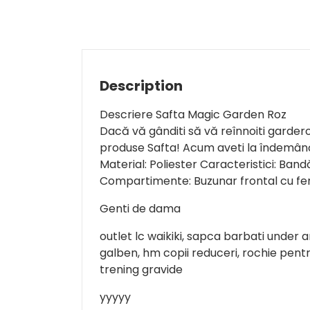
Description
Descriere Safta Magic Garden Roz
Dacă vă gânditi să vă reînnoiti garder
produse Safta! Acum aveti la îndemână
Material: Poliester Caracteristici: Band
Compartimente: Buzunar frontal cu f
Genti de dama
outlet lc waikiki, sapca barbati under 
galben, hm copii reduceri, rochie pent
trening gravide
yyyyy