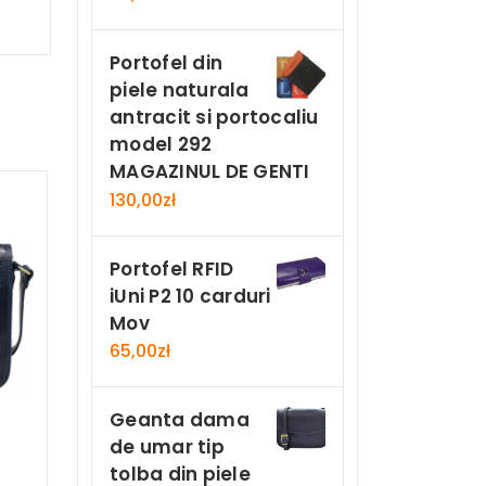
Portofel din
piele naturala
antracit si portocaliu
model 292
MAGAZINUL DE GENTI
130,00
zł
Portofel RFID
iUni P2 10 carduri
Mov
65,00
zł
Geanta dama
de umar tip
tolba din piele