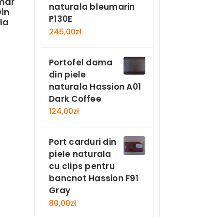
mar
naturala bleumarin
in
P130E
la
245,00
zł
n
Portofel dama
din piele
naturala Hassion A01
Now
Dark Coffee
124,00
zł
Port carduri din
piele naturala
cu clips pentru
bancnot Hassion F91
Gray
80,00
zł