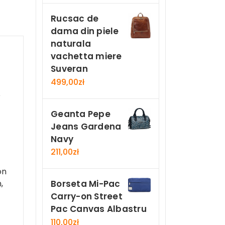
Rucsac de
dama din piele
naturala
vachetta miere
Suveran
499,00
zł
e
Geanta Pepe
Jeans Gardena
Navy
211,00
zł
on
,
Borseta Mi-Pac
Carry-on Street
Pac Canvas Albastru
110,00
zł