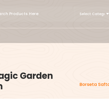
agic Garden
m
Borseta Saft