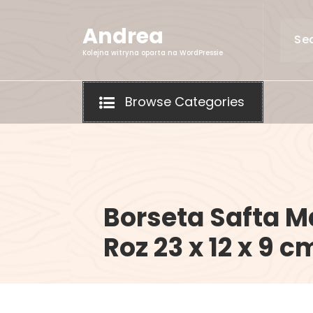
Skip
to
Andrea
content
Kolejna witryna oparta na WordPressie
Browse Categories
Borseta Safta M
Roz 23 x 12 x 9 c