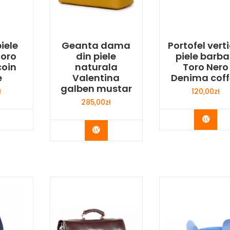
piele
Geanta dama
Portofel vert
Toro
din piele
piele barba
coin
naturala
Toro Nero
e
Valentina
Denima coff
galben mustar
ł
120,00
zł
285,00
zł
y Now
Buy 
Buy Now