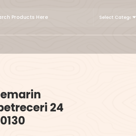
luemarin
petreceri 24
20130