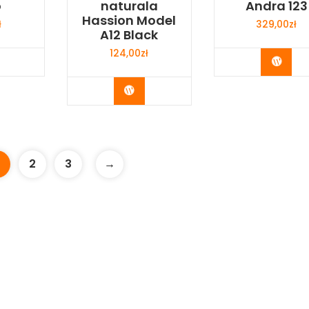
o
naturala
Andra 123
Hassion Model
ł
329,00
zł
A12 Black
124,00
zł
y Now
Buy 
Buy Now
2
3
→