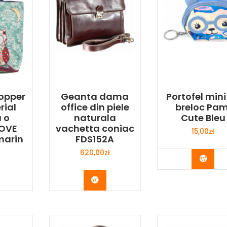
opper
Geanta dama
Portofel mini
rial
office din piele
breloc Pam
u o
naturala
Cute Bleu
LOVE
vachetta coniac
15,00
zł
marin
FDS152A
620,00
zł
Buy 
y Now
Buy Now