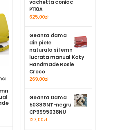
vachetta coniac
P110A
625,00
zł
Geanta dama
din piele
naturala si lemn
lucrata manual Katy
Handmade Rosie
Croco
ma
269,00
zł
lemn
ual
Geanta Dama
ade
5038GNT-negru
CP9995038NU
127,00
zł