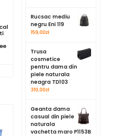
Rucsac mediu
negru Eni 119
ical
159,00
zł
ti
ee
Trusa
cosmetice
pentru dama din
Now
piele naturala
neagra TD103
310,00
zł
Geanta dama
casual din piele
naturala
vachetta maro P1153B