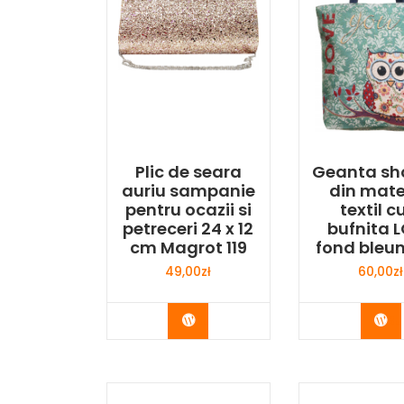
Plic de seara
Geanta sh
auriu sampanie
din mate
pentru ocazii si
textil c
petreceri 24 x 12
bufnita 
cm Magrot 119
fond bleu
49,00
zł
60,00
zł
Buy Now
Bu