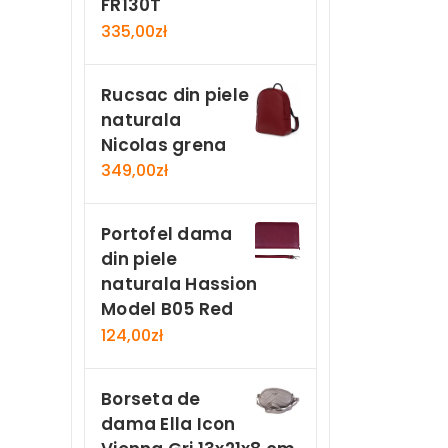
FR130T
335,00
zł
Rucsac din piele
naturala
Nicolas grena
349,00
zł
Portofel dama
din piele
naturala Hassion
Model B05 Red
124,00
zł
Borseta de
dama Ella Icon