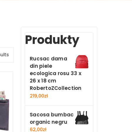
Produkty
ults
Rucsac dama
din piele
ecologica rosu 33 x
26 x 18 cm
RobertoZCollection
219,00
zł
Sacosa bumbac
organic negru
62,00
zł