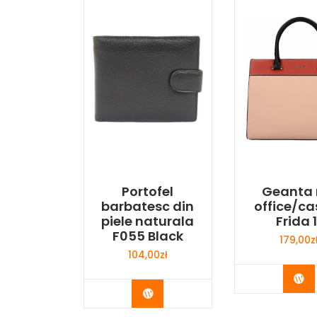
Portofel
Geanta 
barbatesc din
office/ca
piele naturala
Frida 1
F055 Black
179,00
z
104,00
zł
Bu
Buy Now