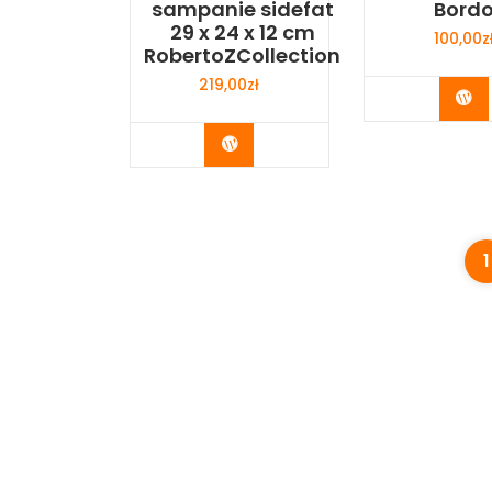
sampanie sidefat
Bord
29 x 24 x 12 cm
100,00
z
RobertoZCollection
219,00
zł
Bu
Buy Now
1