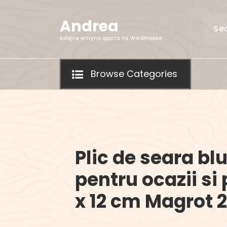
Skip
to
Andrea
content
Kolejna witryna oparta na WordPressie
Browse Categories
Plic de seara b
pentru ocazii si 
x 12 cm Magrot 