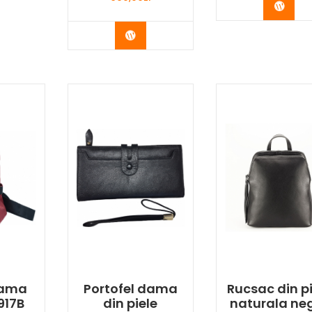
Buy 
Buy Now
dama
Portofel dama
Rucsac din pi
917B
din piele
naturala ne