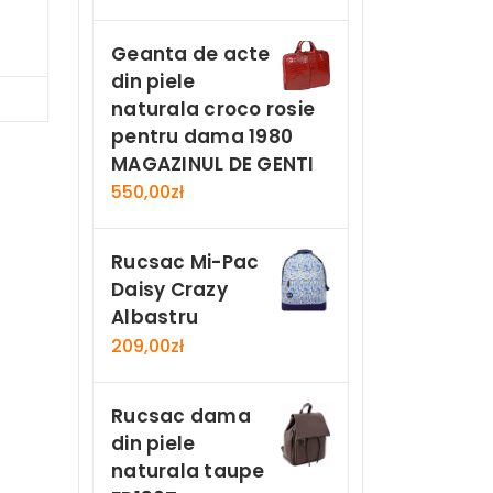
Geanta de acte
din piele
Now
naturala croco rosie
pentru dama 1980
MAGAZINUL DE GENTI
550,00
zł
Rucsac Mi-Pac
Daisy Crazy
Albastru
209,00
zł
Rucsac dama
din piele
naturala taupe