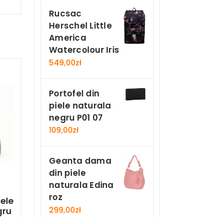
Now
Rucsac
Herschel Little
America
Watercolour Iris
549,00
zł
Portofel din
piele naturala
negru P01 07
109,00
zł
Geanta dama
din piele
naturala Edina
roz
ele
299,00
zł
gru