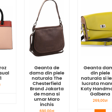
roz
Geanta de
Geanta da
sual
dama din piele
din piele
1
naturala The
naturala si 
Chesterfield
lucrata man
ł
Brand Jakarta
Katy Handm
de mana si
Galbena
y Now
umar Maro
269,00
zł
inchis
690,00
zł