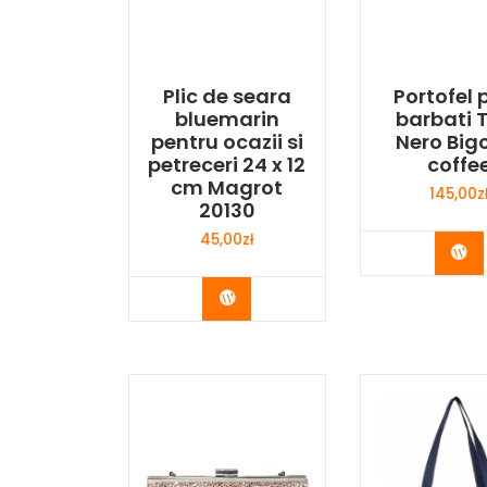
Plic de seara
Portofel 
bluemarin
barbati 
pentru ocazii si
Nero Big
petreceri 24 x 12
coffe
cm Magrot
145,00
z
20130
45,00
zł
Bu
Buy Now