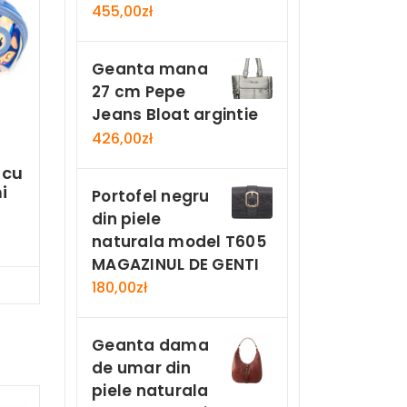
455,00
zł
Geanta mana
27 cm Pepe
Jeans Bloat argintie
426,00
zł
 cu
i
Portofel negru
din piele
naturala model T605
MAGAZINUL DE GENTI
Now
180,00
zł
Geanta dama
de umar din
piele naturala