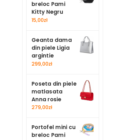
breloc Pami
Kitty Negru
15,00
zł
Geanta dama
din piele Ligia
argintie
299,00
zł
Poseta din piele
matlasata
Anna rosie
279,00
zł
Portofel mini cu
breloc Pami