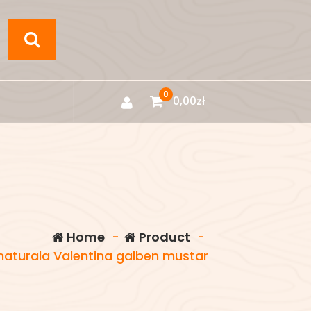
0
0,00
zł
Home
-
Product
-
naturala Valentina galben mustar