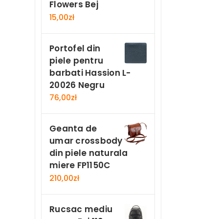
Flowers Bej
15,00
zł
Portofel din
piele pentru
barbati Hassion L-
20026 Negru
76,00
zł
Geanta de
umar crossbody
din piele naturala
miere FP1150C
210,00
zł
Rucsac mediu