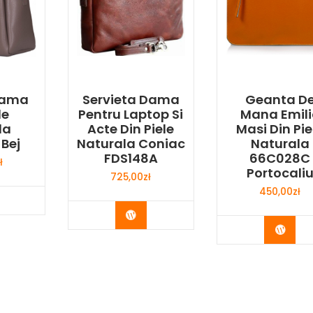
Dama
Servieta Dama
Geanta D
le
Pentru Laptop Si
Mana Emili
la
Acte Din Piele
Masi Din Pie
Bej
Naturala Coniac
Naturala
FDS148A
66C028C
ł
Portocali
725,00
zł
450,00
zł
y Now
Buy Now
Buy 