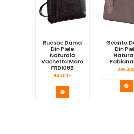
Rucsac Dama
Geanta 
Din Piele
Din Pie
Naturala
Natura
Vachetta Maro
Fabiana 
FRD106B
299,00
z
640,00
zł
Bu
Buy Now