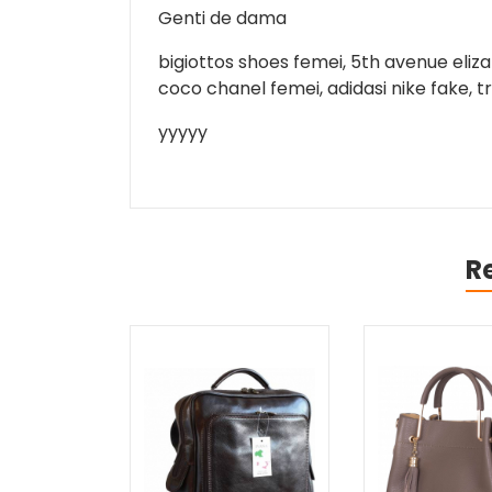
Genti de dama
bigiottos shoes femei, 5th avenue eliz
coco chanel femei, adidasi nike fake, t
yyyyy
R