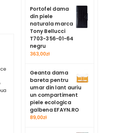
Portofel dama
din piele
naturala marca
Tony Bellucci
T703-356-01-64
negru
363,00
zł
 ce
Geanta dama
bareta pentru
e
umar din lant auriu
oua
un compartiment
piele ecologica
galbena EFAYN.RO
89,00
zł