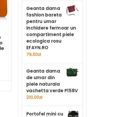
Geanta dama
fashion bareta
pentru umar
inchidere fermoar un
compartiment piele
e
ecologica rosu
o
EFAYN.RO
le
79,00
zł
u
Geanta dama
de umar din
piele naturala
Now
vachetta verde P158V
210,00
zł
Portofel mini cu