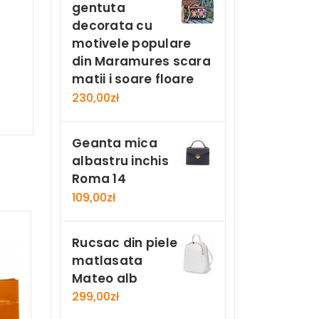
gentuta
decorata cu
motivele populare
din Maramures scara
matii i soare floare
230,00
zł
Geanta mica
albastru inchis
Roma 14
109,00
zł
Rucsac din piele
matlasata
Mateo alb
299,00
zł