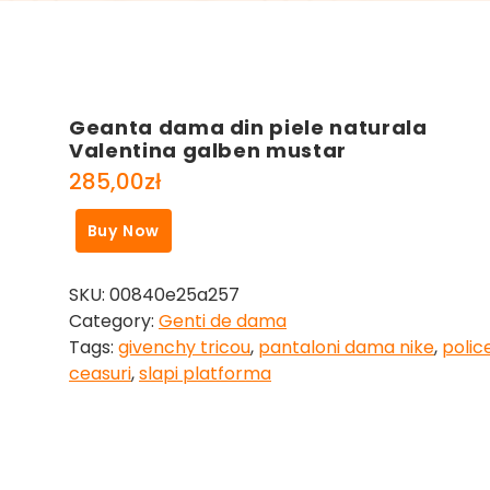
Geanta dama din piele naturala
Valentina galben mustar
285,00
zł
Buy Now
SKU:
00840e25a257
Category:
Genti de dama
Tags:
givenchy tricou
,
pantaloni dama nike
,
polic
ceasuri
,
slapi platforma