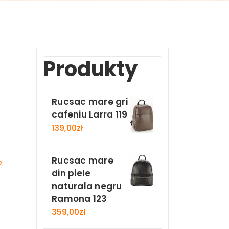
Produkty
Rucsac mare gri
cafeniu Larra 119
139,00
zł
Rucsac mare
e
din piele
naturala negru
Ramona 123
359,00
zł