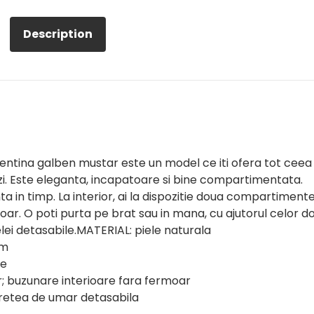
Description
entina galben mustar este un model ce iti ofera tot ceea
u zi. Este eleganta, incapatoare si bine compartimentata.
nta in timp. La interior, ai la dispozitie doua compartiment
r. O poti purta pe brat sau in mana, cu ajutorul celor d
lei detasabile.MATERIAL: piele naturala
cm
te
; buzunare interioare fara fermoar
retea de umar detasabila