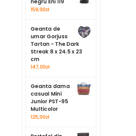
negru Eni 119
159,00
zł
Geanta de
umar Gorjuss
Tartan - The Dark
Streak 8 x 24.5 x 23
cm
147,00
zł
Geanta dama
casual Mini
Junior PST-95
Multicolor
125,00
zł