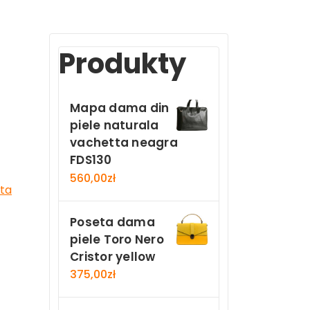
Produkty
Mapa dama din
piele naturala
vachetta neagra
FDS130
560,00
zł
ta
Poseta dama
piele Toro Nero
Cristor yellow
375,00
zł