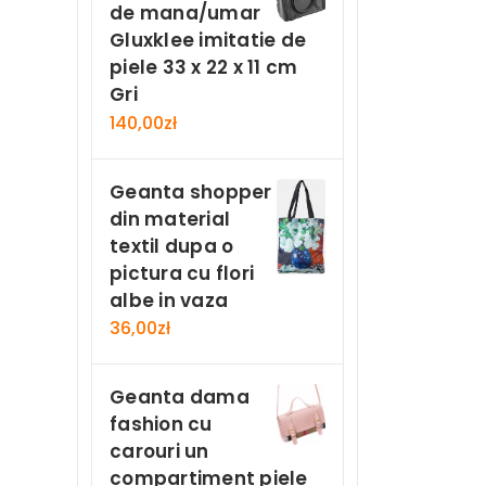
de mana/umar
Gluxklee imitatie de
piele 33 x 22 x 11 cm
Gri
140,00
zł
Geanta shopper
din material
textil dupa o
pictura cu flori
albe in vaza
36,00
zł
Geanta dama
fashion cu
carouri un
compartiment piele