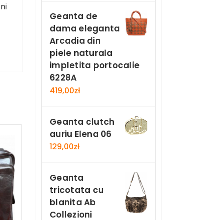
ni
Geanta de
dama eleganta
Arcadia din
piele naturala
impletita portocalie
6228A
419,00
zł
Geanta clutch
auriu Elena 06
129,00
zł
Geanta
tricotata cu
blanita Ab
Collezioni