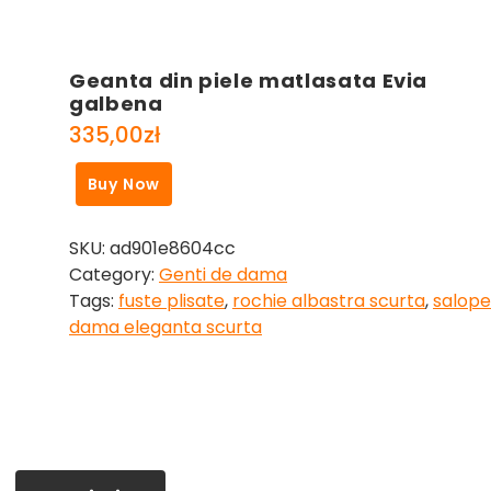
Geanta din piele matlasata Evia
galbena
335,00
zł
Buy Now
SKU:
ad901e8604cc
Category:
Genti de dama
Tags:
fuste plisate
,
rochie albastra scurta
,
salope
dama eleganta scurta