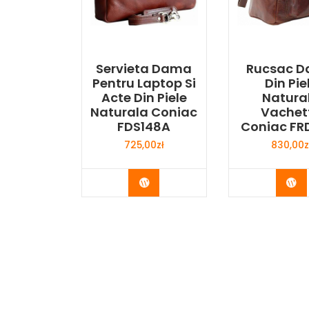
Servieta Dama
Rucsac 
Pentru Laptop Si
Din Pie
Acte Din Piele
Natura
Naturala Coniac
Vachet
FDS148A
Coniac FR
725,00
zł
830,00
z
Buy Now
Bu