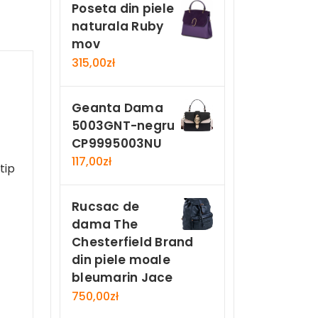
Poseta din piele
naturala Ruby
mov
315,00
zł
Geanta Dama
5003GNT-negru
CP9995003NU
117,00
zł
tip
Rucsac de
dama The
Chesterfield Brand
din piele moale
bleumarin Jace
750,00
zł