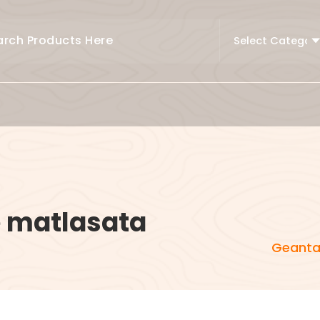
e matlasata
Geanta 