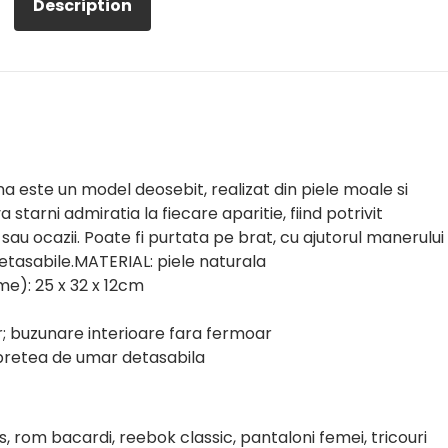
Description
a este un model deosebit, realizat din piele moale si
starni admiratia la fiecare aparitie, fiind potrivit
sau ocazii. Poate fi purtata pe brat, cu ajutorul manerului 
detasabile.MATERIAL: piele naturala
me): 25 x 32 x 12cm
; buzunare interioare fara fermoar
bretea de umar detasabila
es, rom bacardi, reebok classic, pantaloni femei, tricouri