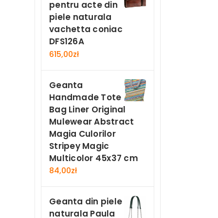
pentru acte din
piele naturala
vachetta coniac
DFS126A
615,00
zł
Geanta
Handmade Tote
Bag Liner Original
Mulewear Abstract
Magia Culorilor
Stripey Magic
Multicolor 45x37 cm
84,00
zł
Geanta din piele
naturala Paula