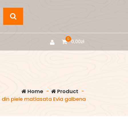
0
0,00
zł
Home
-
Product
-
din piele matlasata Evia galbena