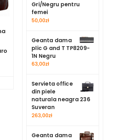
Gri/Negru pentru
femei
50,00
zł
ma
Geanta dama
plic G and T TP8209-
aro
1N Negru
63,00
zł
Now
Servieta office
din piele
naturala neagra 236
Suveran
263,00
zł
Geanta dama