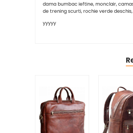
dama bumbac ieftine, monclair, camasi 
de trening scurti, rochie verde deschis
yyyyy
R