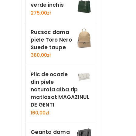
verde inchis
275,00
zł
Rucsac dama
piele Toro Nero
Suede taupe
360,00
zł
Plic de ocazie
din piele
naturala alba tip
matlasat MAGAZINUL
DE GENTI
160,00
zł
Geanta dama