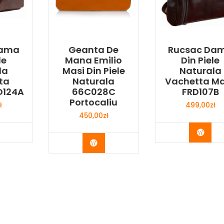
Dama
Geanta De
Rucsac Da
le
Mana Emilio
Din Piele
la
Masi Din Piele
Naturala
ta
Naturala
Vachetta M
D124A
66C028C
FRD107B
Portocaliu
ł
499,00
zł
450,00
zł
y Now
Buy 
Buy Now