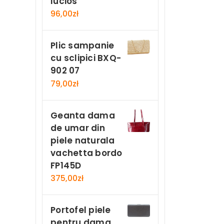
lucios
96,00
zł
Plic sampanie
cu sclipici BXQ-
902 07
79,00
zł
Geanta dama
de umar din
piele naturala
vachetta bordo
FP145D
375,00
zł
Portofel piele
pentru dama