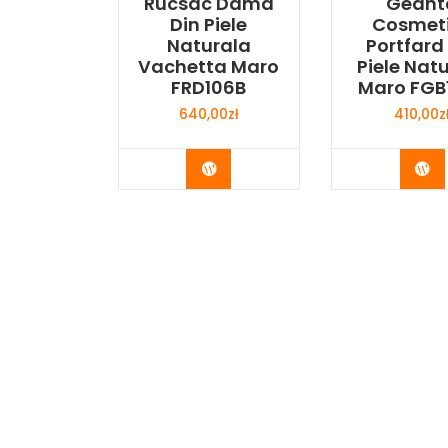
Rucsac Dama
Geant
Din Piele
Cosmet
Naturala
Portfard
Vachetta Maro
Piele Nat
FRD106B
Maro FGB
640,00
zł
410,00
z
Buy Now
Bu