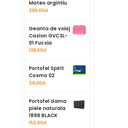
Mateo argintiu
299,00
zł
Geanta de voiaj
Caslon GVCSL-
01 Fucsia
138,00
zł
Portofel Spirit
Cosmo 02
34,00
zł
Portofel dama
piele naturala
1866 BLACK
152,00
zł