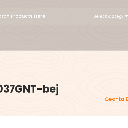
037GNT-bej
Geanta 