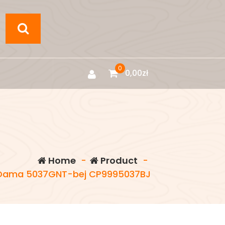
0
0,00
zł
Home
-
Product
-
Dama 5037GNT-bej CP9995037BJ