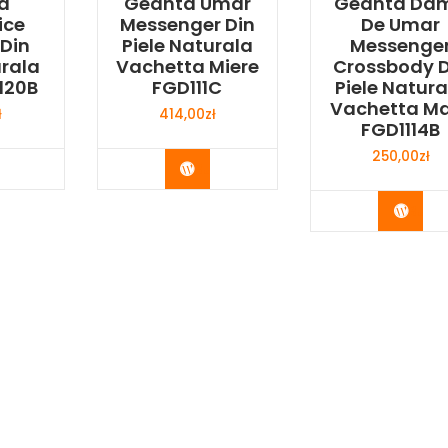
a
Geanta Umar
Geanta Da
ice
Messenger Din
De Umar
 Din
Piele Naturala
Messenge
urala
Vachetta Miere
Crossbody D
120B
FGD111C
Piele Natura
Vachetta M
ł
414,00
zł
FGD1114B
250,00
zł
y Now
Buy Now
Buy 