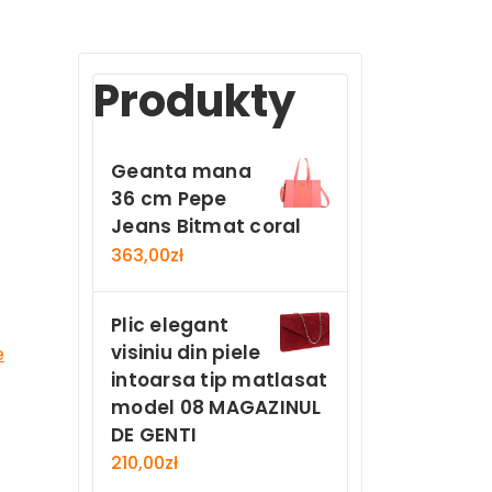
Produkty
Geanta mana
36 cm Pepe
Jeans Bitmat coral
363,00
zł
Plic elegant
visiniu din piele
e
intoarsa tip matlasat
model 08 MAGAZINUL
DE GENTI
210,00
zł