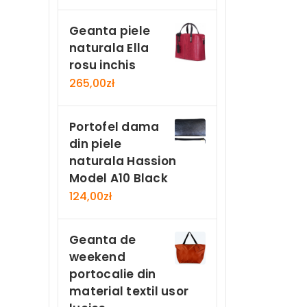
Geanta piele
naturala Ella
rosu inchis
265,00
zł
Portofel dama
din piele
naturala Hassion
Model A10 Black
124,00
zł
Geanta de
weekend
portocalie din
material textil usor