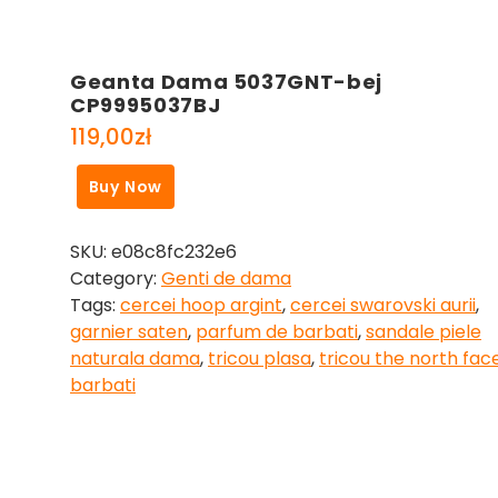
Geanta Dama 5037GNT-bej
CP9995037BJ
119,00
zł
Buy Now
SKU:
e08c8fc232e6
Category:
Genti de dama
Tags:
cercei hoop argint
,
cercei swarovski aurii
,
garnier saten
,
parfum de barbati
,
sandale piele
naturala dama
,
tricou plasa
,
tricou the north fac
barbati