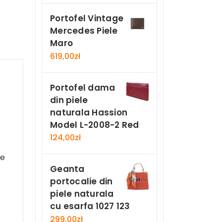
Portofel Vintage
Mercedes Piele
Maro
619,00
zł
Portofel dama
din piele
naturala Hassion
Model L-2008-2 Red
124,00
zł
re
Geanta
portocalie din
piele naturala
cu esarfa 1027 123
299,00
zł