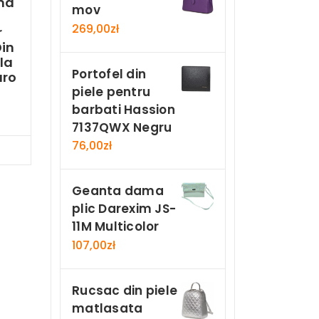
ma
mov
269,00
zł
r
in
la
Portofel din
aro
piele pentru
barbati Hassion
7137QWX Negru
76,00
zł
Now
Geanta dama
plic Darexim JS-
11M Multicolor
107,00
zł
Rucsac din piele
matlasata