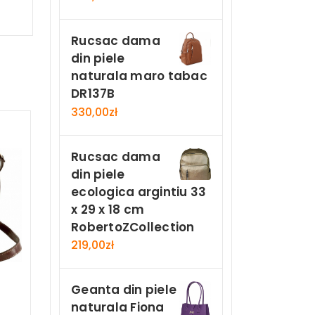
Rucsac dama
din piele
naturala maro tabac
DR137B
330,00
zł
Rucsac dama
din piele
ecologica argintiu 33
x 29 x 18 cm
RobertoZCollection
219,00
zł
Geanta din piele
naturala Fiona